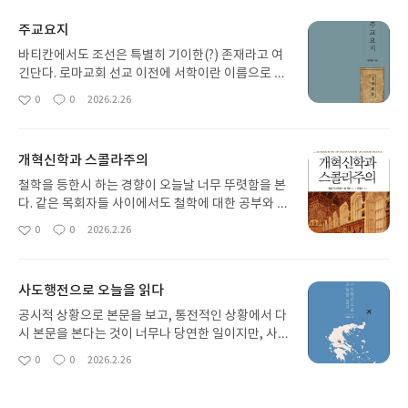
주교요지
바티칸에서도 조선은 특별히 기이한(?) 존재라고 여
긴단다. 로마교회 선교 이전에 서학이란 이름으로 먼
저 로마교회의 신앙을 받아드린 유일한 경우이기 때
0
0
2026.2.26
좋
댓
작
문이다. 저자인 정약종의 <주교요지>는 한국 사람이
아
글
성
처음 저술한 로마교회 교리서이자 종교적, 정치적 압
요
일
박과 박해에도 끝까지 자신의 신앙을 지켰던 정약종
개혁신학과 스콜라주의
의 신앙 고백이 담겨 있다. 올바른 앎과 앎을 나누는
치열함은, 성도의 삶으로 곧잘 연결된다. 현실의 처절
철학을 등한시 하는 경향이 오늘날 너무 뚜렷함을 본
함이 우리의 삶과 앎을 깊게 만들어주길 바란다. 책의
다. 같은 목회자들 사이에서도 철학에 대한 공부와 필
저자의 삶처럼.
요성을 말하면 철학에 대한 필요와 역할을 전혀 이해
0
0
2026.2.26
좋
댓
작
도 인지도 하지 않으려 한다. 그러나 분명 신학은(그
아
글
성
리스도교 전통과 역사 위에서) 철학적 방법론을 동원
요
일
하여 발전했고, 적어도 18세기 이후 근대 프랑스철학
사도행전으로 오늘을 읽다
이전에는 철학사와 신학사를 따로 분리하기도 힘들
다. (따지고 보면 데카르트의 방법론과 명제도 4세기
공시적 상황으로 본문을 보고, 통전적인 상황에서 다
교부신학의 영향아래 있고.) 때문에 철학과 신학의
시 본문을 본다는 것이 너무나 당연한 일이지만, 사실
연결성, 우월이 인간의 사고와 생각은 어떻게 성경을
그렇게 읽을 수 있는 사람은 흔하지 않다. 대부분은
0
0
2026.2.26
좋
댓
작
바라보았는가에 대한 연결고리를 잘 확인하는 것이
오늘의 환경, 특별히 나의 상황에 비추어 성경을 이해
아
글
성
오늘날 신학함에도 중요한 역할을 할 것이다.
하려고만 한다. 성경은 내가 원하는 위로가 되어야만
요
일
하고, 내게 위로가 되는 말씀이어야 하나님의 살아계