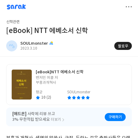
sarak
SOULmonster
저
신학관련
장
[eBook] NTT 에베소서 신학
SOULmonster
팔로우
작
2023.3.10
성
일
[eBook]
NTT 에베소서 신학
글
벤저민 머클 저
쓴
부흥과개혁사
이
평균
SOULmonster
10 (2)
[애드온]
사락에 리뷰 쓰고
구매하기
3% 무한적립 받으세요
더보기