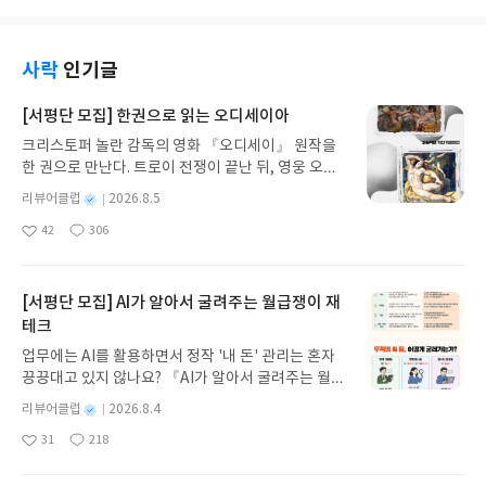
심을 더 깊이 누린다고 쉽게 고백한다. 그런데, 사실
정말 그럴까? 생각해보면 마냥 그런 것 같지는 않다.
책은 오늘을 사는 사람들이 사도행전을 찬찬히 그리
사락
인기글
고 있는 그대로, 예수를 주라 고백했던 사람들이 살았
던 삶의 무게와 어려움을 진솔하게 바라보게 만든다.
[서평단 모집] 한권으로 읽는 오디세이아
나를 위한 말씀으로 나를 위해 소비하는 것이 아니라,
크리스토퍼 놀란 감독의 영화 『오디세이』 원작을
내게 주신 말씀을 내가 어떻게 살 것인가에 대해서 책
한 권으로 만난다. 트로이 전쟁이 끝난 뒤, 영웅 오디
은 질문하고, 대답한다.
세우스는 고향 이타케로 돌아가기 위해 키클롭스, 마
별
리뷰어클럽
2026.8.5
녀 키르케, 세이렌의 노래, 포세이돈의 분노를 헤쳐
명
작
42
306
나간다. 그리스 철학 전공자인 옮긴이가 호메로스의
좋
댓
작
성
아
글
성
방대한 24권 서사를 현대적이고 자연스러운 한국어
일
요
일
로 풀어내, 고전이 낯선 독자도 이야기의 흐름을 놓치
지 않고 끝까지 읽을 수 있다. 3천 년을 이어 온 귀향
[서평단 모집] AI가 알아서 굴려주는 월급쟁이 재
과 모험의 대서사시가 가장 읽기 편한 번역으로 새롭
테크
게 펼쳐진다.한권으로 읽는 오디세이아글쓴이호메로
업무에는 AI를 활용하면서 정작 '내 돈' 관리는 혼자
스 저/육혜원 역출판사이화북스 예스24 바로가기 닫
끙끙대고 있지 않나요? 『AI가 알아서 굴려주는 월급
기모집인원 : 5명신청기간 : 2026.08.05 ~ 2026.08.
쟁이 재테크』는 챗GPT·클로드·제미나이·퍼플렉시
09발표일자 : 2026.08.13리뷰 작성기한 : 도서/상품
별
리뷰어클럽
2026.8.4
티를 나만의 재테크 팀으로 만드는 실전 가이드입니
받고 2주 이내 ▶ 주소/연락처 업데이트 : 신청 전 상
명
작
31
218
다. 재무 진단부터 주식 투자, 부동산, 절세, 자산 관
좋
댓
작
성
품 받으실 주소/연락처를 업데이트 해주세요! (선정
아
글
성
리 자동화 루틴까지, 코딩 없이도 프롬프트 하나로 2
일
후 수정 불가)▶ 서평단 신청 방법 : 기대평 댓글을 작
요
일