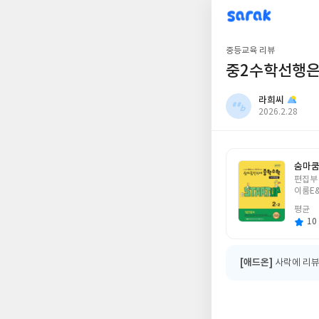
sarak
라희씨
중등교육 리뷰
중2수학선행은
라희씨
작
2026.2.28
성
일
숨마쿰
글
편집부
쓴
이룸E
이
평균
10 
[애드온]
사락에 리뷰