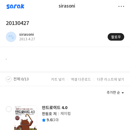
sarak
sirasoni
저
20130427
장
sirasoni
팔로우
작
2013.4.27
성
일
.
전체 0/13
카트 넣기
엑셀 다운로드
다른 리스트에 넣기
추가한 순
안드로이드 4.0
한동호 저
제이펍
글
평
9.6
(10)
쓴
출
균
이
판