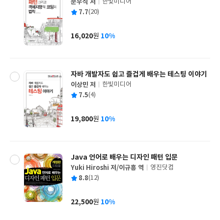
문우식 저
한빛미디어
글
평
7.7
(20)
쓴
출
균
이
판
사
16,020
10%
원
가
격
자바 개발자도 쉽고 즐겁게 배우는 테스팅 이야기
이상민 저
한빛미디어
글
평
7.5
(4)
쓴
출
균
이
판
사
19,800
10%
원
가
격
Java 언어로 배우는 디자인 패턴 입문
Yuki Hiroshi 저/이규흥 역
영진닷컴
글
평
8.8
(12)
쓴
출
균
이
판
사
22,500
10%
원
가
격