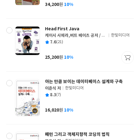
사
34,200
10%
원
가
격
Head First Java
케이시 시에라,버트 베이츠 공저 / 서
한빛미디어
글
환수 역
평
7.6
(21)
쓴
출
균
이
판
사
25,200
10%
원
가
격
아는 만큼 보이는 데이터베이스 설계와 구축
이춘식 저
한빛미디어
글
평
8.3
(7)
쓴
출
균
이
판
사
16,020
10%
원
가
격
패턴 그리고 객체지향적 코딩의 법칙