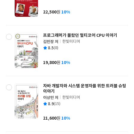
균
이
판
사
22,500
10%
원
가
격
프로그래머가 몰랐던 멀티코어 CPU 이야기
김민장 저
한빛미디어
글
평
8.5
(8)
쓴
출
균
이
판
사
19,800
10%
원
가
격
자바 개발자와 시스템 운영자를 위한 트러블 슈팅
이야기
이상민 저
한빛미디어
글
평
8.9
(15)
쓴
출
균
이
판
사
21,600
10%
원
가
격