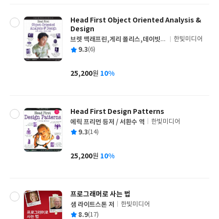
Head First Object Oriented Analysis &
Design
브렛 맥래프린,게리 폴리스,데이빗
한빛미디어
글
웨스트 공저/신광연,박종걸 공역
평
9.3
(6)
쓴
출
균
이
판
사
25,200
10%
원
가
격
Head First Design Patterns
에릭 프리먼 등저 / 서환수 역
한빛미디어
글
평
9.3
(14)
쓴
출
균
이
판
사
25,200
10%
원
가
격
프로그래머로 사는 법
샘 라이트스톤 저
한빛미디어
글
평
8.9
(17)
쓴
출