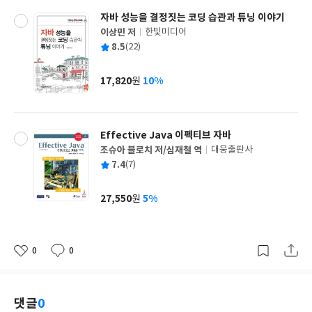
자바 성능을 결정짓는 코딩 습관과 튜닝 이야기
이상민 저
한빛미디어
글
평
8.5
(22)
쓴
출
균
이
판
사
17,820
10%
원
가
격
Effective Java 이펙티브 자바
조슈아 블로치 저/심재철 역
대웅출판사
글
평
7.4
(7)
쓴
출
균
이
판
사
27,550
5%
원
가
격
0
0
좋
댓
작
아
글
성
요
일
댓글
0