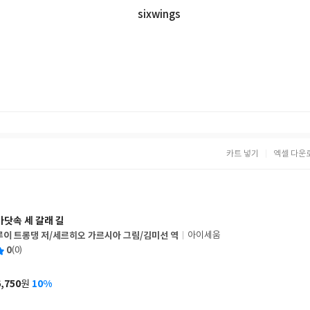
sixwings
카트 넣기
엑셀 다운
바닷속 세 갈래 길
루이 트롱댕 저/세르히오 가르시아 그림/김미선 역
아이세움
글
평
0
(0)
쓴
출
균
이
판
사
6,750
10%
원
가
격