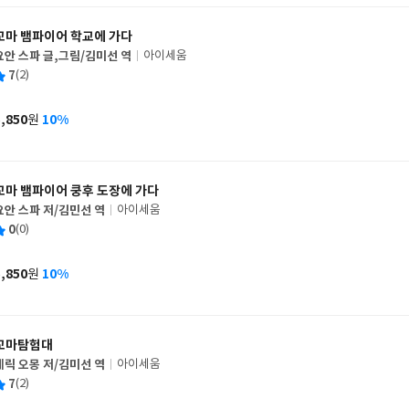
꼬마 뱀파이어 학교에 가다
요안 스파 글,그림/김미선 역
아이세움
글
평
7
(2)
쓴
출
균
이
판
사
5,850
10%
원
가
격
꼬마 뱀파이어 쿵후 도장에 가다
요안 스파 저/김민선 역
아이세움
글
평
0
(0)
쓴
출
균
이
판
사
5,850
10%
원
가
격
꼬마탐험대
에릭 오몽 저/김미선 역
아이세움
글
평
7
(2)
쓴
출
균
이
판