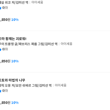
세실 쉬코 저/김미선 역
아이세움
글
평
0
(0)
쓴
출
균
이
판
사
5,850
10%
원
가
격
꼬마 황제는 괴로워!
루이 트롱댕 글/파브리스 파름 그림/김미선 역
아이세움
글
평
0
(0)
쓴
출
균
이
판
사
5,850
10%
원
가
격
토토와 마법의 나무
에릭 오몽 저/요안 쉬바르 그림/김미선 역
아이세움
글
평
0
(0)
쓴
출
균
이
판
사
5,850
10%
원
가