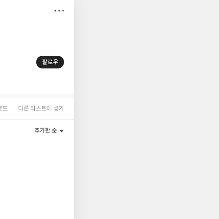
저
장
팔로우
로드
다른 리스트에 넣기
추가한 순