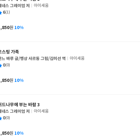
케네스 그레이엄 저
아이세움
글
평
6
(1)
쓴
출
균
이
판
사
5,850
10%
원
가
격
오스팅 가족
안느 바루 글/뱅상 사르동 그림/김미선 역
아이세움
글
평
0
(0)
쓴
출
균
이
판
사
5,850
10%
원
가
격
버드나무에 부는 바람 3
케네스 그레이엄 저
아이세움
글
평
0
(0)
쓴
출
균
이
판
사
5,850
10%
원
가