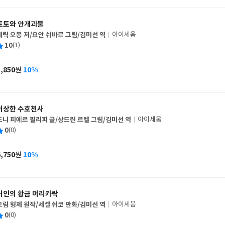
격
토토와 안개괴물
에릭 오몽 저/요안 쉬바르 그림/김미선 역
아이세움
글
평
10
(1)
쓴
출
균
이
판
사
5,850
10%
원
가
격
이상한 수호천사
드니 피에르 필리피 글/상드린 르벨 그림/김미선 역
아이세움
글
평
0
(0)
쓴
출
균
이
판
사
6,750
10%
원
가
격
거인의 황금 머리카락
그림 형제 원작/세셀 쉬코 만화/김미선 역
아이세움
글
평
0
(0)
쓴
출
균