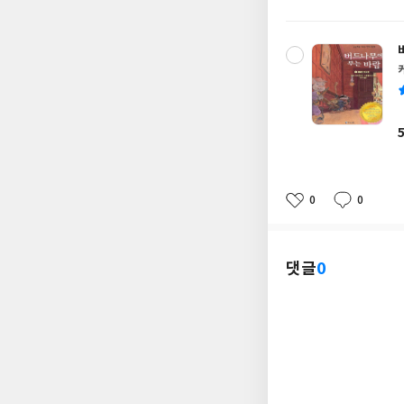
0
0
좋
댓
작
아
글
성
요
일
댓글
0