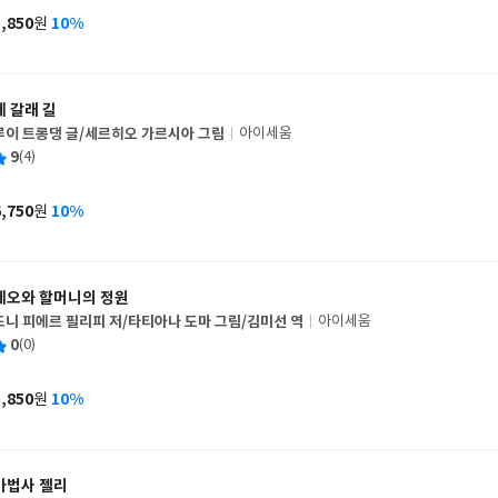
사
5,850
10%
원
가
격
세 갈래 길
루이 트롱댕 글/세르히오 가르시아 그림
아이세움
글
평
9
(4)
쓴
출
균
이
판
사
6,750
10%
원
가
격
테오와 할머니의 정원
드니 피에르 필리피 저/타티아나 도마 그림/김미선 역
아이세움
글
평
0
(0)
쓴
출
균
이
판
사
5,850
10%
원
가
격
마법사 젤리