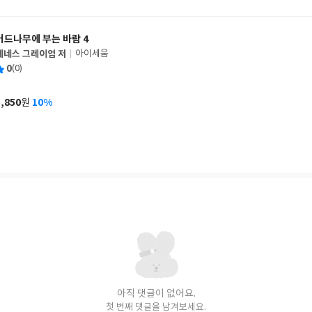
격
버드나무에 부는 바람 4
케네스 그레이엄 저
아이세움
글
평
0
(0)
쓴
출
균
이
판
사
5,850
10%
원
가
격
아직 댓글이 없어요.
첫 번째 댓글을 남겨보세요.