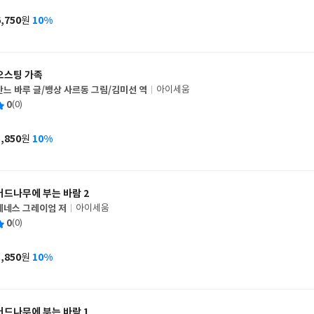
이
판
사
6,750
10%
원
가
격
오스팅 가족
안느 바루 글/뱅상 사르동 그림/김미선 역
아이세움
글
평
0
(0)
쓴
출
균
이
판
사
5,850
10%
원
가
격
버드나무에 부는 바람 2
케네스 그레이엄 저
아이세움
글
평
0
(0)
쓴
출
균
이
판
사
5,850
10%
원
가
격
버드나무에 부는 바람 1