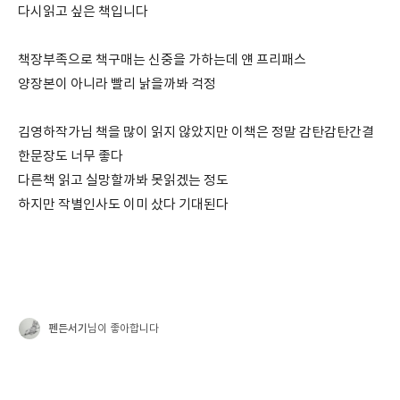
다시읽고 싶은 책입니다
책장부족으로 책구매는 신중을 가하는데 얜 프리패스
양장본이 아니라 빨리 낡을까봐 걱정
김영하작가님 책을 많이 읽지 않았지만 이책은 정말 감탄감탄간결
한문장도 너무 좋다
다른책 읽고 실망할까봐 못읽겠는 정도
하지만 작별인사도 이미 샀다 기대된다
펜든서기
님이 좋아합니다