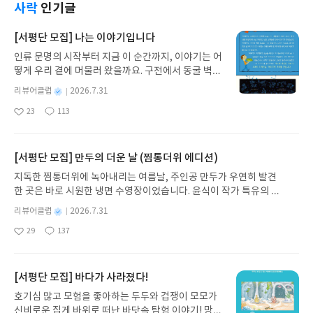
뒤에도 출세의 뜻을 내비치지 않는다. 조용하고 소박
사락
인기글
하게, 그러나 쉬지 않고 열정을 좇아가는 스토너를 보
며 특별한 감동에 젖을 수 있다. 평생 한곳에 살았던
[서평단 모집] 나는 이야기입니다
스토너가 문학을 통해 자신의 공간을 넘어서는 기쁨
인류 문명의 시작부터 지금 이 순간까지, 이야기는 어
을 느낄 수 있었던 것처럼, 당신 또한 『스토너』 초
떻게 우리 곁에 머물러 왔을까요. 구전에서 동굴 벽화
판본을 통해 이 소설이 견뎌낸 수십 년의 시간을 건너
와 점토판을 거쳐 종이와 책으로, 그리고 오늘날 수천
뛰는 경이로움을 경험하기를 바란다.
별
리뷰어클럽
2026.7.31
권의 인쇄본으로 이어지는 이야기의 여정을 따라가
명
작
23
113
는 그림책입니다. 때로는 즐거움을, 때로는 위로를,
좋
댓
작
성
아
글
성
때로는 두려움의 대상이 되기도 했던 이야기가 우리
일
요
일
일상에 어떻게 녹아들어 있는지 되짚어보며 이야기
가 지닌 본질적 가치와 이야기를 누리는 기쁨을 다시
[서평단 모집] 만두의 더운 날 (찜통더위 에디션)
발견하게 합니다.나는 이야기입니다글쓴이댄 야카리
지독한 찜통더위에 녹아내리는 여름날, 주인공 만두가 우연히 발견
노 글/유수현 역출판사소원나무 예스24 바로가기 닫
한 곳은 바로 시원한 냉면 수영장이었습니다. 윤식이 작가 특유의 유
기모집인원 : 10명신청기간 : 2026.07.31 ~ 2026.0
머러스한 캐릭터와 밝은 색감으로 그려낸 이 국내 창작 그림책은 무
8.04발표일자 : 2026.08.06리뷰 작성기한 : 도서/상
별
리뷰어클럽
2026.7.31
더위에 지친 독자들에게 상상만으로도 더위가 싹 가시는 통쾌한 탈출
명
작
품 받고 2주 이내 ▶ 주소/연락처 업데이트 : 신청 전
29
137
구를 선사합니다. 소원나무 베스트셀러 시리즈의 세 번째 이야기로,
좋
댓
작
성
상품 받으실 주소/연락처를 업데이트 해주세요! (선
아
글
성
만두가 풍덩 빠진 차가운 냉면 물결 속에서 짜릿한 여름 해방감을 만
일
정 후 수정 불가)▶ 서평단 신청 방법 : 기대평 댓글을
요
일
끽하는 모습이 마음속까지 시원하게 파고듭니다.만두의 더운 날 (찜
작성해주세요! 먼저 작성한 리뷰를 올려주시면 당첨
통더위 에디션)글쓴이윤식이 저출판사소원나무 예스24 바로가기 닫
[서평단 모집] 바다가 사라졌다!
확률이 올라갑니다!! ※ 신청 전, 꼭 확인해주세요!-
기모집인원 : 5명신청기간 : 2026.07.31 ~ 2026.08.04발표일자 : 20
'사락' 개설 후, 이 글의 댓글로 신청해주세요.- 기존
호기심 많고 모험을 좋아하는 두두와 겁쟁이 모모가
26.08.06리뷰 작성기한 : 도서/상품 받고 2주 이내 ▶ 주소/연락처 업
YES블로그는 '사락'으로 개편되어 별도로 개설하지
신비로운 집게 바위로 떠난 바닷속 탐험 이야기! 망둥