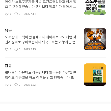
아이가 스도쿠문제를 계속 프린트해달라고 해서 책
으로 구매해줬습니다 생각보다 책크기가 작아서 아
쉽네요 들고다니기엔 편해보입니다만 부모마음에 아
0
0
2026.2.14
좋
댓
작
이눈이 나빠질까 걱정이 먼저 되네요 첫 스도쿠책으
아
글
성
로 괜찮아보입니다 아이가 아주 좋아합니다
요
일
당근
도서관에 이책이 있을때마다 대여해보고도 매번 찾
길래원서로 구매했습니다 외국도서는 가능하면 번역
서가 아닌 원서로 구매하려고 합니다 팬티 당근 구매
0
0
2025.5.15
좋
댓
작
해서 이제 크래용만 구매하면 다 모으네요 아이가 계
아
글
성
속해서 찾는책으로 아이가 어리다면 소장가치 있습
요
일
니다
감동
별내용이 아닌데도 감동입니다 읽는동안 다른일 안
했어요 다른일을 해도 이책을 읽고 있었습니다 또 읽
을것 같아서 샀어요 책장에 자리해 있으니 든든합니
0
0
2025.1.22
좋
댓
작
다이 작품은 묵묵히 자신의 길을 걷고자 했던 한 남자
아
글
성
에 대한 이야기다. 스토너는 농부의 아들로 태어나 농
요
일
과대학에 입학하지만, 부모님의 바람과 달리 전공을
영문학으로 바꾼다. 전쟁의 열기가 젊은이들을 휩쓸
고 갈 때도 그는 아랑곳하지 않으며, 교수직에 몸담은