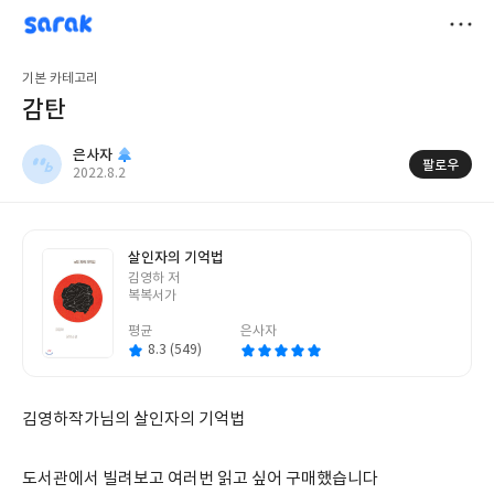
sarak
은사자
저
기본 카테고리
장
감탄
은사자
팔로우
작
2022.8.2
성
일
살인자의 기억법
글
김영하 저
쓴
복복서가
이
평균
은사자
8.3 (549)
김영하작가님의 살인자의 기억법
도서관에서 빌려보고 여러번 읽고 싶어 구매했습니다