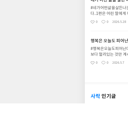
네가 어떤 삶을 살든
래봅니다.그리고 저도
밥북
#네가어떤삶을살든나는
다..1편은 어린 딸에
기와 역시나 좋은 책이
0
0
2026.5.28
좋
댓
작
이 될 것 같은 것들에
아
글
성
되고 저희 엄마가 이야
요
일
해서도..읽으면서 저에
행복은 오늘도 피어
니다.그리고 위녕님과 
각하는 것이 많은데 너
#행복은오늘도피어난다 
서 모든걸 공유하지는 
보다 멀리있는 것만 계
못하시는 아니지 도전에
한 책들어가는 말인생은
0
0
2026.5.7
좋
댓
작
다는 것만으로도 너무 
은 행복들이 조용히. 
아
글
성
서 감사합니다 1편에 
은 바람처럼 스치고 
요
일
어난다P.14행복을 막
나? 내마음의 주인이 되
질 수 있다면 나는 무
택할 것같다..내가 먼저
사락
인기글
여백을 두라_칼린 지브
번 읽고 다시 줄그어가
[서평단 모집] 한권
들을 꼭 찝어 말해 주
크리스토퍼 놀란 감독의
받았다그램 #오평선작
우스는 고향 이타케로 
다. 그리스 철학 전공