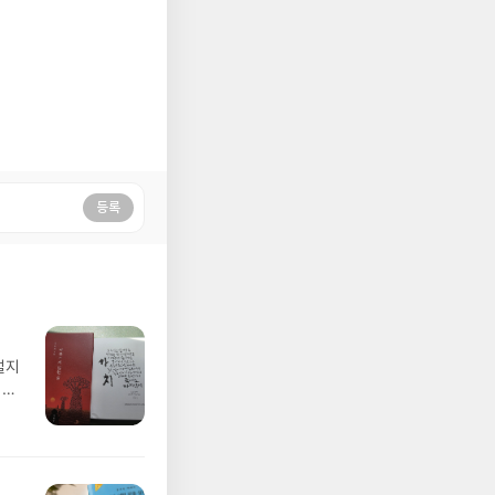
등록
설지
시집
그
어떤
잛은
 바