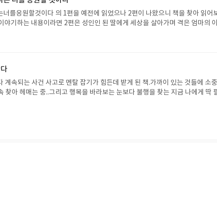
 나는 너를 응원할 것이다
 조금이라도 머무르지 않는 삶을 살아보아야겠습니다.#머무르지않는삶#시집추
너를응원할것이다 의 1편을 예전에 읽었으나 2편이 나왔으니 책을 찾아 읽어
게 이야기하는 내용이라면 2편은 성인인 된 딸에게 세상을 살아가며 격은 엄마의 
야기들이 포함되어 있었다 읽어본 책도 있었으나 읽지 않은 책 중에 저에게도 도
 줄을 그어가며 읽었다.열두편의 편지 속 엄마의 마음으로 이야기 하는데 너무 공
기해주는 듯 하기도 했다..살아가며 사람들과의 관계에 대해서도 자신의 성장에 
게도 좋은 위로가 되었습니다.항상 관계에 대해 어려웠는데 읽으면서 조언도 되
난다
엄마의 관계도 서로 존중해 주는 사이..가족끼리 생각보다 존중보다는 당연하게 
무 좋았어요..저도 아이들의 삶을 존중할 줄 아는 엄마가 되어야겠습니다.가까이
계속되는 사건 사고로 멘탈 잡기가 힘든데 받게 된 책.가까이 있는 것들에 소
않지만 서로의 삶을 존중하는 관계..그리고 1편에도 나왔지만 여전히 수영장을 
속 찾아 헤매는 중..그리고 행복을 바라보는 눈보다 불행을 찾는 지금 나에게 딱 
 실패하는 마지막 글에 웃음도 나오긴했답니다..언제든 나를 응원해주는 사람이
 단 한번 뿐이지만 행복은 그 안에서 수없이 피어날 수 있다.그대와 나의 하루에
감동적인 내용..이제 책속에서 나온 좋은 책도 찾아읽어보겠습니다삶의 지혜를 
그리고 끝없이 피어나기를 바란다. _오평선작가1장행복은 가까이에 있었다2장
이어 2편 저에게 자식을 키울 때 부모가 해야할 것들을 배울 수있었습니다
계절처럼 돌아온다3장비워야 비로소 채워지는 순간이 있다4장흔들려도 삶은다시
는 마음단속첫장부터 딱 마음에 꽂혀서 내마음이 무언가 모르게 뭉클이라고해야
지 못하고 있음에 반성아닌 반성..P.48나는( )을 선택할 것이다만약 단 하나만
엇을 선택할 것인가? 질문에 당연히 가족을 선택할 줄 알았는데 요즘은 나의 건강
 있어야 가족도 있다는 걸 나이가 들 수록 느껴지는 것 같다.☘️함께함 속에도 서
란나의 행복을 위해 잠시 거리두기가 필요해~~^^가슴에 와닿는 글들이 많아서
며 글로 남겨 봐야겠습니다..누구나 다 알고 있는 것들이지만 생각하고 살지 않는
으로 읽는 오디세이아
셔서 공감백배 였네요.지금은 그저, 행복하다.오늘도 소소한 행복으로 살아가봅니
 영화 『오디세이』 원작을 한 권으로 만난다. 트로이 전쟁이 끝난 뒤, 영웅 오
가 #자음과모음#혜주글씨
돌아가기 위해 키클롭스, 마녀 키르케, 세이렌의 노래, 포세이돈의 분노를 헤쳐 
자인 옮긴이가 호메로스의 방대한 24권 서사를 현대적이고 자연스러운 한국어로 