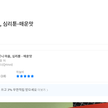
, 심리툰-매운맛
싶니 마음, 심리툰 - 매운맛
장 저
(Qrious)
하늘비
 (18)
 쓰고
3% 무한적립 받으세요
더보기