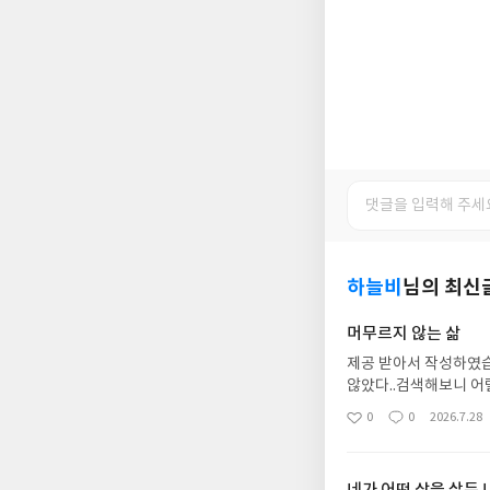
하늘비
님의 최신
머무르지 않는 삶
제공 받아서 작성하였습
않았다..검색해보니 어릴
이였다.총 4부1부 그 
0
0
2026.7.28
좋
댓
작
의 삶에 대한 글이 있었
아
글
성
삶을 살았고 어떻게 살
요
일
단어 속 삶도 죽음도 