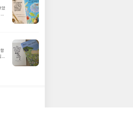
천#
보았
이야
움
감도
대
었답
생
에
중함
가지
필요
 있
 작
주셔
사랑
 피
하
 가
을 선
로의
 한
 것
다.#
디세
나간
풀