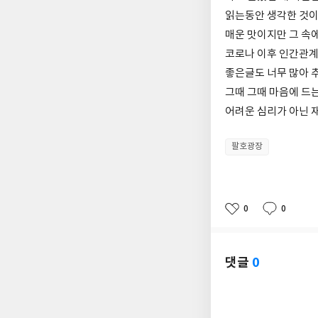
읽는동안 생각한 것이
매운 맛이지만 그 속
코로나 이후 인간관계
좋은글도 너무 많아 
그때 그때 마음에 드
어려운 심리가 아닌 
팔호광장
0
0
좋
댓
작
아
글
성
요
일
댓글
0