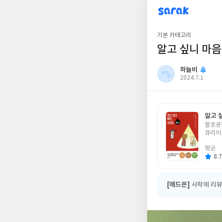
sarak
하늘비
기본 카테고리
알고 싶니 마음
하늘비
작
2024.7.1
성
일
알고 
글
팔호광
쓴
큐리어스
이
평균
8.7
[애드온]
사락에 리뷰