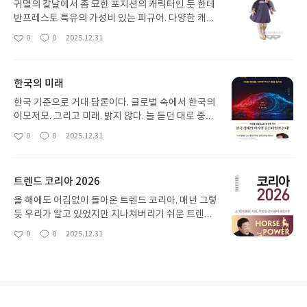
귀멸의 칼날에서 좀 묘한 포지션의 캐릭터인 듯 한데
반프레스토 특유의 가성비 있는 피규어. 다양한 캐릭
터 특유의 포즈가 있는데 기본 자세가 더 잘 어울리는
0
0
2025.12.31
좋
댓
작
듯. 도색상태도 가격대 비해서 무난하고 조형도 딱히
아
글
성
거부감 없는 피규어로 괜찮은 선택인듯
요
일
한국의 미래
한국 기준으로 거대 담론이다. 글로벌 속에서 한국의
이모저모. 그리고 미래. 밝지 않다. 늘 듣던 대로 중국
에 치이고 미국에 당하고 안으로 성장은 멈춰가고. 미
0
0
2025.12.31
좋
댓
작
래가 없어 보이지만 아직은 기회가 있다고 보는 저자
아
글
성
의 입장은 기본에 충실한 애널리스트의 모습 그대로
요
일
이다
트렌드 코리아 2026
올 해에도 어김없이 돌아온 트렌드 코리아. 매년 그렇
듯 우리가 알고 있었지만 지나쳐버리기 쉬운 트렌드
들을 한 권의 책으로 모아서 친절하게 설명해주는 책.
0
0
2025.12.31
좋
댓
작
휴먼인더루프. 알고 있는 내용이지만 이렇게 이름을
아
글
성
정하고 정리를 하면 습득에 도움이 된다. 그리고 이름
요
일
을 정해야 전파할 수 있다. 그런 역할을 해주는 책이
다