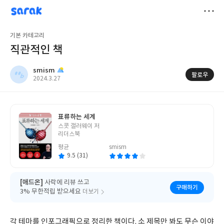
sarak
smism
저
기본 카테고리
장
직관적인 책
smism
팔로우
작
2024.3.27
성
일
표류하는 세계
글
스콧 갤러웨이 저
쓴
리더스북
이
평균
smism
9.5 (31)
[애드온]
사락에 리뷰 쓰고
구매하기
3% 무한적립 받으세요
더보기
각 테마를 인포그래픽으로 정리한 책이다. 소 제목만 봐도 무슨 이야