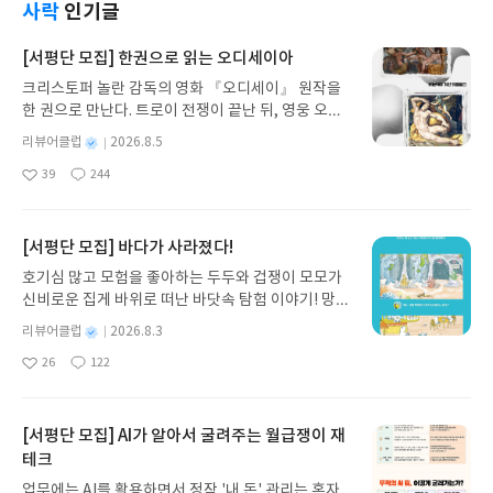
사락
인기글
[서평단 모집] 한권으로 읽는 오디세이아
크리스토퍼 놀란 감독의 영화 『오디세이』 원작을
한 권으로 만난다. 트로이 전쟁이 끝난 뒤, 영웅 오디
세우스는 고향 이타케로 돌아가기 위해 키클롭스, 마
별
리뷰어클럽
2026.8.5
녀 키르케, 세이렌의 노래, 포세이돈의 분노를 헤쳐
명
작
39
244
나간다. 그리스 철학 전공자인 옮긴이가 호메로스의
좋
댓
작
성
아
글
성
방대한 24권 서사를 현대적이고 자연스러운 한국어
일
요
일
로 풀어내, 고전이 낯선 독자도 이야기의 흐름을 놓치
지 않고 끝까지 읽을 수 있다. 3천 년을 이어 온 귀향
[서평단 모집] 바다가 사라졌다!
과 모험의 대서사시가 가장 읽기 편한 번역으로 새롭
호기심 많고 모험을 좋아하는 두두와 겁쟁이 모모가
게 펼쳐진다.한권으로 읽는 오디세이아글쓴이호메로
신비로운 집게 바위로 떠난 바닷속 탐험 이야기! 망둥
스 저/육혜원 역출판사이화북스 예스24 바로가기 닫
이, 소라게, 낙지 같은 바다 친구들과 신나게 놀던 중
기모집인원 : 5명신청기간 : 2026.08.05 ~ 2026.08.
별
리뷰어클럽
2026.8.3
갑자기 거대해진 집게 바위의 비밀을 마주하게 되는
명
작
09발표일자 : 2026.08.13리뷰 작성기한 : 도서/상품
26
122
데, 과연 바다에 무슨 일이 벌어진 걸까요? 상상력을
좋
댓
작
성
받고 2주 이내 ▶ 주소/연락처 업데이트 : 신청 전 상
아
글
성
자극하는 환상적인 해양 모험 동화 속으로 풍덩 빠져
일
품 받으실 주소/연락처를 업데이트 해주세요! (선정
요
일
보세요!바다가 사라졌다!글쓴이서휘 글출판사풀
후 수정 불가)▶ 서평단 신청 방법 : 기대평 댓글을 작
빛 예스24 바로가기 닫기모집인원 : 20명신청기간 :
[서평단 모집] AI가 알아서 굴려주는 월급쟁이 재
성해주세요! 먼저 작성한 리뷰를 올려주시면 당첨확
2026.08.03 ~ 2026.08.07발표일자 : 2026.08.13리
테크
률이 올라갑니다!! ※ 신청 전, 꼭 확인해주세요!- '사
뷰 작성기한 : 도서/상품 받고 2주 이내 ▶ 주소/연락
락' 개설 후, 이 글의 댓글로 신청해주세요.- 기존 YE
업무에는 AI를 활용하면서 정작 '내 돈' 관리는 혼자