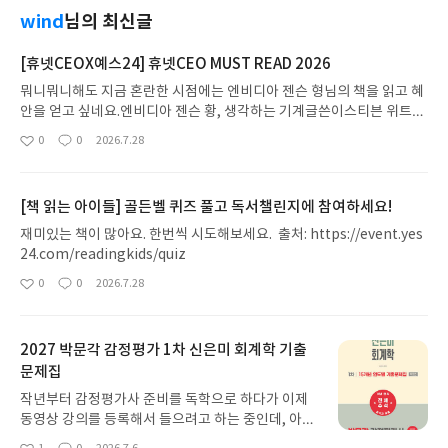
wind
님의 최신글
[휴넷CEOX예스24] 휴넷CEO MUST READ 2026
뭐니뭐니해도 지금 혼란한 시점에는 엔비디아 젠슨 형님의 책을 읽고 혜
안을 얻고 싶네요.엔비디아 젠슨 황, 생각하는 기계글쓴이스티븐 위트
저/백우진 역출판사알에이치코리아(RHK) 예스24바로가기 닫기출처:
0
0
2026.7.28
좋
댓
작
https://event.yes24.com/template?EventNo=273620
아
글
성
요
일
[책 읽는 아이들] 골든벨 퀴즈 풀고 독서챌린지에 참여하세요!
재미있는 책이 많아요. 한번씩 시도해보세요. 출처: https://event.yes
24.com/readingkids/quiz
0
0
2026.7.28
좋
댓
작
아
글
성
요
일
2027 박문각 감정평가 1차 신은미 회계학 기출
문제집
작년부터 감정평가사 준비를 독학으로 하다가 이제
동영상 강의를 등록해서 들으려고 하는 중인데, 아무
래도 회계학이 가장 중요한 과목이가 난이도가 높다