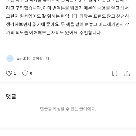
모건 하우절 작가를 좋아해서 번역본도 읽고 원서도 한번 도전해 보
려고 구입했습니다. 이미 번역본을 읽었기 때문에 내용을 알고 봐서
그런지 원서임에도 잘 읽히는 편입니다. 와닿는 표현도 많고 천천히
생각해보면서 읽기에 좋아요. 두 책을 같이 펴놓고 비교해가면서 작
가의 의도를 이해해보는 재미도 있어요. 추천합니다.
wind
님이 좋아합니다
1
0
좋
댓
작
아
글
성
요
일
댓글
댓글을 작성할 수 없는 글이에요.