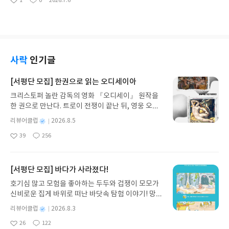
1
0
2026.7.6
좋
댓
작
보니 좌절감이 많이 커졌습니다. 그런 와중에 기출문
아
글
성
제집을 함께 병용하다보니 이해가 가지 않았던 부분
요
일
들이 기초 개념부터 이해가 되면서 부족했던 조각들
을 잘 메워주는 것 같습니다. 감정평가사 시험 교재
중에 출판사는 여러가지가 있지만 역시는 역시, 가장
큰 출판사이자 동영상 강의와 스터디까지 연계되는
사락
인기글
박문각 교재가 여러모로 가장 안정적으로 도움이 됩
니다. 최신 출제 경향도 완벽하게 반영이 되어 있고,
[서평단 모집] 한권으로 읽는 오디세이아
전 범위가 그림과 예제와 기출 문제로 이해하기 쉽게
크리스토퍼 놀란 감독의 영화 『오디세이』 원작을
정리가 되어 있어서 어디서부터 손을 대야할 지 몰랐
한 권으로 만난다. 트로이 전쟁이 끝난 뒤, 영웅 오디
던 회계학에 대해서 계획표를 잡아줘서 개념 잡고 이
세우스는 고향 이타케로 돌아가기 위해 키클롭스, 마
해하기에 가장 도움이 됩니다. 기초 개념과 예제로 공
별
리뷰어클럽
2026.8.5
녀 키르케, 세이렌의 노래, 포세이돈의 분노를 헤쳐
부를 하고, 마지막 단계는 역시나 기출 문제 풀이를
명
작
39
256
나간다. 그리스 철학 전공자인 옮긴이가 호메로스의
하면서 경향도 파악하고 아는 것과 모르는 것을 체크
좋
댓
작
성
아
글
성
방대한 24권 서사를 현대적이고 자연스러운 한국어
할 수 있는 단계가 중요하기 때문에 혼자서 공부했던
일
요
일
로 풀어내, 고전이 낯선 독자도 이야기의 흐름을 놓치
저에게는 가장 도움이 되는 교재입니다. 이번에는 꼭
지 않고 끝까지 읽을 수 있다. 3천 년을 이어 온 귀향
[서평단 모집] 바다가 사라졌다!
합격해서 바이바이 하고 싶네요. [YES24 리뷰어클럽
과 모험의 대서사시가 가장 읽기 편한 번역으로 새롭
서평단 자격으로 작성한 리뷰입니다.]#리뷰어클럽
호기심 많고 모험을 좋아하는 두두와 겁쟁이 모모가
게 펼쳐진다.한권으로 읽는 오디세이아글쓴이호메로
리뷰
신비로운 집게 바위로 떠난 바닷속 탐험 이야기! 망둥
스 저/육혜원 역출판사이화북스 예스24 바로가기 닫
이, 소라게, 낙지 같은 바다 친구들과 신나게 놀던 중
기모집인원 : 5명신청기간 : 2026.08.05 ~ 2026.08.
별
리뷰어클럽
2026.8.3
갑자기 거대해진 집게 바위의 비밀을 마주하게 되는
명
작
09발표일자 : 2026.08.13리뷰 작성기한 : 도서/상품
26
122
데, 과연 바다에 무슨 일이 벌어진 걸까요? 상상력을
좋
댓
작
성