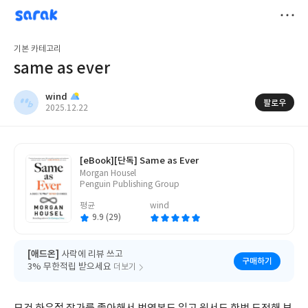
sarak
wind
저
기본 카테고리
장
same as ever
wind
팔로우
작
2025.12.22
성
일
[eBook]
[단독] Same as Ever
글
Morgan Housel
쓴
Penguin Publishing Group
이
평균
wind
9.9 (29)
[애드온]
사락에 리뷰 쓰고
구매하기
3% 무한적립 받으세요
더보기