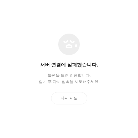
네
트
워
크
오
서버 연결에 실패했습니다.
류
불편을 드려 죄송합니다.
잠시 후 다시 접속을 시도해주세요.
다시 시도