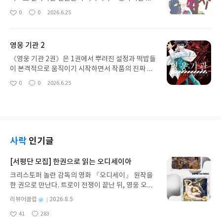
감을 크게 끌어올렸다. 액션과 몰입감 모두 만족스러
은 울림을 주는 권이었다. 빠르게 흘러가는 세상 속에
0
0
2026.6.25
좋
댓
작
운 한 권이었다.
서 천천히 걸어가는 것이 결코 뒤처지는 게 아니라는
아
글
성
메시지가 자연스럽게 전해진다. 이번 2권에서는 각
요
일
인물들의 고민과 일상이 더욱 세밀하게 그려져 공감
영웅 기관 2
되는 순간이 많았다. 큰 사건 없이도 소소한 감정과
관계의 변화만으로 충분히 몰입하게 만드는 힘이 있
《영웅 기관 2권》은 1권에서 뿌려진 설정과 떡밥들
었고, 읽고 나면 마음이 한결 편안해지는 따뜻한 작품
이 본격적으로 움직이기 시작하면서 작품의 진짜 매
이었다. 바쁜 일상 속 잠시 쉬어가고 싶을 때 떠오르
력이 드러나는 권이었다. 영웅이라는 존재의 화려함
0
0
2026.6.25
좋
댓
작
는 좋은 한 권이었다.
뒤에 숨겨진 조직의 냉혹한 현실과 각 인물들의 신념
아
글
성
이 충돌하는 과정이 굉장히 인상적이었다. 이번 2권
요
일
에서는 전투의 긴장감도 한층 높아졌고, 캐릭터들의
관계와 목적이 더욱 선명해지면서 이야기의 몰입도
가 크게 올라갔다. 단순한 히어로물이 아니라 시스템
과 인간 심리를 함께 파고드는 점이 매력적이었고, 앞
사락
인기글
으로의 전개가 더욱 궁금해지는 탄탄한 중반부였다.
[서평단 모집] 한권으로 읽는 오디세이아
크리스토퍼 놀란 감독의 영화 『오디세이』 원작을
한 권으로 만난다. 트로이 전쟁이 끝난 뒤, 영웅 오디
세우스는 고향 이타케로 돌아가기 위해 키클롭스, 마
별
리뷰어클럽
2026.8.5
녀 키르케, 세이렌의 노래, 포세이돈의 분노를 헤쳐
명
작
41
283
나간다. 그리스 철학 전공자인 옮긴이가 호메로스의
좋
댓
작
성