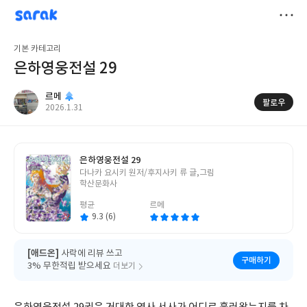
sarak
르메
저
기본 카테고리
장
은하영웅전설 29
르메
팔로우
작
2026.1.31
성
일
은하영웅전설 29
글
다나카 요시키 원저/후지사키 류 글,그림
쓴
학산문화사
이
평균
르메
9.3 (6)
[애드온]
사락에 리뷰 쓰고
구매하기
3% 무한적립 받으세요
더보기