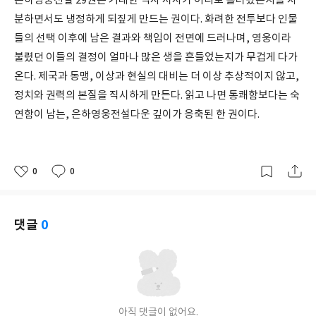
은하영웅전설 29권은 거대한 역사 서사가 어디로 흘러왔는지를 차
분하면서도 냉정하게 되짚게 만드는 권이다. 화려한 전투보다 인물
들의 선택 이후에 남은 결과와 책임이 전면에 드러나며, 영웅이라
불렸던 이들의 결정이 얼마나 많은 생을 흔들었는지가 무겁게 다가
온다. 제국과 동맹, 이상과 현실의 대비는 더 이상 추상적이지 않고,
정치와 권력의 본질을 직시하게 만든다. 읽고 나면 통쾌함보다는 숙
연함이 남는, 은하영웅전설다운 깊이가 응축된 한 권이다.
0
0
좋
댓
작
아
글
성
요
일
댓글
0
아직 댓글이 없어요.