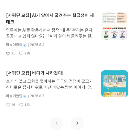
아
글
성
방대한 24권 서사를 현대적이고 자연스러운 한국어
일
요
일
로 풀어내, 고전이 낯선 독자도 이야기의 흐름을 놓치
지 않고 끝까지 읽을 수 있다. 3천 년을 이어 온 귀향
[서평단 모집] AI가 알아서 굴려주는 월급쟁이 재
과 모험의 대서사시가 가장 읽기 편한 번역으로 새롭
테크
게 펼쳐진다.한권으로 읽는 오디세이아글쓴이호메로
업무에는 AI를 활용하면서 정작 '내 돈' 관리는 혼자
스 저/육혜원 역출판사이화북스 예스24 바로가기 닫
끙끙대고 있지 않나요? 『AI가 알아서 굴려주는 월급
기모집인원 : 5명신청기간 : 2026.08.05 ~ 2026.08.
쟁이 재테크』는 챗GPT·클로드·제미나이·퍼플렉시
09발표일자 : 2026.08.13리뷰 작성기한 : 도서/상품
별
리뷰어클럽
2026.8.4
티를 나만의 재테크 팀으로 만드는 실전 가이드입니
받고 2주 이내 ▶ 주소/연락처 업데이트 : 신청 전 상
명
작
31
218
다. 재무 진단부터 주식 투자, 부동산, 절세, 자산 관
좋
댓
작
성
품 받으실 주소/연락처를 업데이트 해주세요! (선정
아
글
성
리 자동화 루틴까지, 코딩 없이도 프롬프트 하나로 2
일
후 수정 불가)▶ 서평단 신청 방법 : 기대평 댓글을 작
요
일
0년 차 재무 전문가의 맞춤 조언을 받을 수 있습니다.
성해주세요! 먼저 작성한 리뷰를 올려주시면 당첨확
좋은 정보를 찾는 시대는 끝났습니다. 이제는 좋은 질
[서평단 모집] 바다가 사라졌다!
률이 올라갑니다!! ※ 신청 전, 꼭 확인해주세요!- '사
문을 던지는 사람이 돈을 법니다. 경제적 자유를 앞당
락' 개설 후, 이 글의 댓글로 신청해주세요.- 기존 YE
호기심 많고 모험을 좋아하는 두두와 겁쟁이 모모가
기고 싶은 월급쟁이라면, 이 책이 바로 그 시작입니
S블로그는 '사락'으로 개편되어 별도로 개설하지 않
신비로운 집게 바위로 떠난 바닷속 탐험 이야기! 망둥
다.AI가 알아서 굴려주는 월급쟁이 재테크글쓴이김
으셔도 됩니다. ▶ 도서/상품 발송- 도서/상품은 최근
이, 소라게, 낙지 같은 바다 친구들과 신나게 놀던 중
태형 저출판사한빛미디어 예스24 바로가기 닫기모
별
리뷰어클럽
2026.8.3
배송지가 아닌 회원정보상의 주소/연락처 (클릭 시
갑자기 거대해진 집게 바위의 비밀을 마주하게 되는
명
작
집인원 : 5명신청기간 : 2026.08.04 ~ 2026.08.08발
수정 가능)로 발송됩니다.- 주소/연락처에 문제가 있
26
123
데, 과연 바다에 무슨 일이 벌어진 걸까요? 상상력을
좋
댓
작
성
표일자 : 2026.08.13리뷰 작성기한 : 도서/상품 받고
을 시 선정에서 제외되거나 배송에서 누락될 수 있습
아
글
성
자극하는 환상적인 해양 모험 동화 속으로 풍덩 빠져
일
2주 이내 ▶ 주소/연락처 업데이트 : 신청 전 상품 받
요
일
니다(재발송 불가). ▶ 리뷰 작성- 도서/상품을 받고
보세요!바다가 사라졌다!글쓴이서휘 글출판사풀
으실 주소/연락처를 업데이트 해주세요! (선정 후 수
2주 이내 리뷰를 작성해주셔야 합니다. (포스트가 아
빛 예스24 바로가기 닫기모집인원 : 20명신청기간 :
정 불가)▶ 서평단 신청 방법 : 기대평 댓글을 작성해
닌 '리뷰'로 작성)- 기간내 미작성, 불성실한 리뷰, 도
2026.08.03 ~ 2026.08.07발표일자 : 2026.08.13리
주세요! 먼저 작성한 리뷰를 올려주시면 당첨확률이