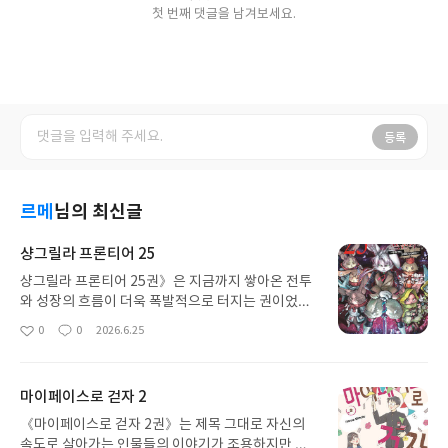
첫 번째 댓글을 남겨보세요.
등록
르메
님의 최신글
샹그릴라 프론티어 25
샹그릴라 프론티어 25권》은 지금까지 쌓아온 전투
와 성장의 흐름이 더욱 폭발적으로 터지는 권이었다.
주인공의 독창적인 플레이 방식과 예측할 수 없는 전
0
0
2026.6.25
좋
댓
작
개가 이번에도 강하게 빛났고, 강적과의 대결에서는
아
글
성
손에 땀을 쥐게 만드는 긴장감이 이어졌다. 단순히 레
요
일
벨업과 전투만 반복하는 것이 아니라 캐릭터들의 전
마이페이스로 걷자 2
략, 협력, 그리고 각자의 목표가 맞물리며 이야기의
깊이를 더해준다. 특히 이번 25권은 세계관의 비밀과
《마이페이스로 걷자 2권》는 제목 그대로 자신의
새로운 떡밥까지 던져주며 다음 이야기에 대한 기대
속도로 살아가는 인물들의 이야기가 조용하지만 깊