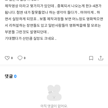
제작영상 이라고 몇가지가 있던데 .. 중복되서 나오는게 한3~4갠가
됩니다. 첨엔 내가 잘못틀었나 하는 생각이 들다가 .. 머야이게 .. 하
면서 실망하게 되었죠 .. 보통 제작과정들 보면 어느정도 영화찍으면
서 리허설하는 장면들도 있고 일반사람들이 영화찍을때 잘 모르는
부분들 그런것도 설명되던데 ..
기대했다가 산만큼 실망도 크네요 ..
0
0
좋
댓
작
아
글
성
요
일
댓글
0
아직 댓글이 없어요.