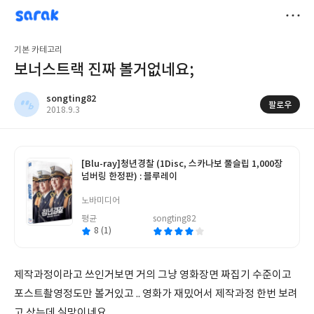
sarak
songting82
저
기본 카테고리
장
보너스트랙 진짜 볼거없네요;
songting82
팔로우
작
2018.9.3
성
일
[Blu-ray]
청년경찰 (1Disc, 스카나보 풀슬립 1,000장
넘버링 한정판) : 블루레이
글
쓴
노바미디어
이
평균
songting82
8 (1)
제작과정이라고 쓰인거보면 거의 그냥 영화장면 짜집기 수준이고
포스트촬영정도만 볼거있고 .. 영화가 재밌어서 제작과정 한번 보려
고 샀는데 실망이네요 ..