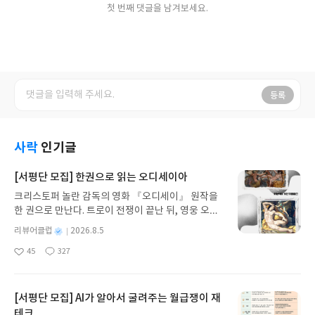
첫 번째 댓글을 남겨보세요.
등록
사락
인기글
[서평단 모집] 한권으로 읽는 오디세이아
크리스토퍼 놀란 감독의 영화 『오디세이』 원작을
한 권으로 만난다. 트로이 전쟁이 끝난 뒤, 영웅 오디
세우스는 고향 이타케로 돌아가기 위해 키클롭스, 마
별
리뷰어클럽
2026.8.5
녀 키르케, 세이렌의 노래, 포세이돈의 분노를 헤쳐
명
작
45
327
나간다. 그리스 철학 전공자인 옮긴이가 호메로스의
좋
댓
작
성
아
글
성
방대한 24권 서사를 현대적이고 자연스러운 한국어
일
요
일
로 풀어내, 고전이 낯선 독자도 이야기의 흐름을 놓치
지 않고 끝까지 읽을 수 있다. 3천 년을 이어 온 귀향
[서평단 모집] AI가 알아서 굴려주는 월급쟁이 재
과 모험의 대서사시가 가장 읽기 편한 번역으로 새롭
테크