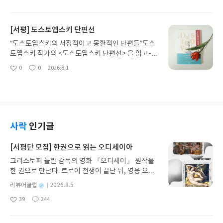
다운 문장들을 만날 수 있었다. 하지만 여전히 작가의
왕조 500년 역사-'왜 우리는 조선사를 읽어야 할까?
아
글
성
작품은 여러 번 곱씹고 읽어보아야 이해할 수 있을 만
500년 조선의 역사가 우리에게 주는 의미는 무엇일
요
일
큼 나에게는 어렵고 난해하게 느껴졌다. 하지만 이 책
까?아마 헌국사 교과서에서 가장 많은 분량을 차지하
[서평] 도스토옙스키 단편선
『소년』에서는 인간의 유한함과 허무함 그리고 고
는 부분은 조선 시대일 것이다. 그만큼 조선 시대 역
독을 버리고 한 소년을 사랑하는 순수하고 진실한 모
사는 우리 한국 역사에 있어서 차지하는 역할과 영향
“도스토옙스키의 서정적이고 몽환적인 단편들”도스
습을 보여준다. 학창 시절 기숙사에서 만난 후배와의
이 매우 크다. 역사적으로는 조선 시대 풍부한 기록
토옙스키 작가의 <도스토옙스키 단편선> 을 읽고-서
우정과 사랑 이야기를 통해 전해오는 작가의 순수한
유산과 현재를 닮은 정치 사회적 상황 그리고 실패와
정적이고 몽환적인 문장으로인간이라는 모순적인 존
0
0
2026.8.1
모습에 새삼 놀라게 된다. 이 책에서는 가와바타 야스
좋
댓
작
성공의 역사적 교훈 등을 배울 수 있다. 그리고 세계
재를 탐구하다-인생의 다양한 단면 중에서 '사랑'만
아
글
성
나리 특유의 서정성과 애수가 듬뿍 담겨 있다. 학창
역사 상 단일 왕조로 500년을 지속한 것은 세계사에
큼 다채롭고 하나로 정의할 수 없는 것이 있을까? '사
요
일
시절 기숙사에서 같은 방을 썼던 후배 소년을 향한 사
서도 거의 드문 일이라고 한다. 그만큼 중요한 조선사
랑은 알다가도 모른다'는 말처럼 사랑은 끝을 알 수
랑의 추억으로 이야기는 구성된다. 이야기는 쉰 살을
를 우리는 얼마나 알고 있을까? 아마 다들 학창 시절
없고 뜻대로 되지 않는다. 그래서 많은 작가들이 다양
이른 소설 속 화자 '나'가 자신의 쉰 살을 기념하여 전
에 태종태세문단세~라고 하면서 열심히 왕과 그 왕
한 사랑의 이야기들을 들려주면서 사랑에 대한 정의
집 출간하려는 의도로 과거 자신의 유년 시절을 되돌
의 업적을 달달 외운 경험이 있을 것이다. 왜 우리는
를 내려보려한 것은 아닐까? 인생과 사랑 속에서 우
사락
인기글
아보게 됨으로써 시작한다. 마치 소설 속 화자가 작가
조선 시대 왕들과 왕들의 업적, 그 연도 등은 달달 암
리는 인간의 본질까지도 파악할 수 있다.러시아의 대
인 것처럼 느껴질 만큼 화자는 작가의 모습이 많이 투
기만 했던 것일까?이 책 『초압축 조선사』를 읽으
문호 작가인 도스토옙스키도 서정적이고 몽환적인
[서평단 모집] 한권으로 읽는 오디세이아
영되어 있다. 소설 속 화자는 부모를 여의고, 할아버
면서 그런 생각을 해본다. 좀 더 이해하기 쉽게 배울
문장으로 사랑을 노래하면서 인간이라는 모순적인
지와 함께 살다가 그 할아버지마저 돌아가셔서 외삼
크리스토퍼 놀란 감독의 영화 『오디세이』 원작을
수는 없던 것일까? 이런 책이 그 당시 우리에게도 있
존재를 탐구하였다. 도스토옙스키가 그려내는 사랑
촌 댁에서 기거하게 된다. 그를 사랑해줄 사람도 믿고
한 권으로 만난다. 트로이 전쟁이 끝난 뒤, 영웅 오디
었다면 좀 더 조선사를 쉽게 재미있게 배울 수 있을텐
은 결코 단순하고 달콤한 로맨스가 아니다. 이 책
기댈 사람도 없다. 그렇게 지독한 외로움과 고독 속에
세우스는 고향 이타케로 돌아가기 위해 키클롭스, 마
데 하는 생각도 해본다. 그리고 이 책처럼 조선사를
『도스토옙스키 단편선』에 수록된 「백야」, 「첫
별
리뷰어클럽
2026.8.5
서 살아온 화자에게 자신의 모든 것을 허락하고 온전
녀 키르케, 세이렌의 노래, 포세이돈의 분노를 헤쳐
한 권으로 압축해서 체계적으로 설명해 놓은 책이 있
사랑」에서 보여주는 사랑은 오히려 짝사랑에 가깝
명
작
히 그를 믿는 후배 소년 세이노의 존재는 그의 마음을
39
244
나간다. 그리스 철학 전공자인 옮긴이가 호메로스의
었더라면 하는 아쉬움도 든다.이 책은 제목 그대로 조
고 이루어지지 못하는 슬픈 사랑을 보여주기도 한
좋
댓
작
성
위로해주고 구원해주는 유일한 사람인 것이다.세이
아
글
성
방대한 24권 서사를 현대적이고 자연스러운 한국어
선 왕조 500년의 역사를 한 권에 담았다. <들어가며>
다. 그러나 「백야」에서 보여주는 사랑은 남녀간의
일
요
일
노는 그저 전부 받아들였다. 그에게는 나를 우러러보
로 풀어내, 고전이 낯선 독자도 이야기의 흐름을 놓치
에서 밝힌 이 책의 집필 의도처럼 조선의 500년을 하
달콤한 로맨스는 아니지만, 서정적이고 몽환적인 문