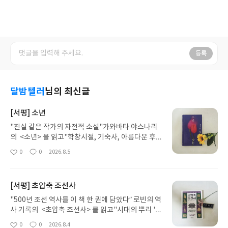
등록
달밤텔러
님의 최신글
[서평] 소년
"진실 같은 작가의 자전적 소설"가와바타 야스나리
의 <소년> 을 읽고"학창시절, 기숙사, 아름다운 후
배와의 소년애"-노벨상 수상작가 가와바타 야스나리
0
0
2026.8.5
좋
댓
작
숨겨진 문제작- "너의 손가락을, 뺨을, 눈꺼풀을, 혀
아
글
성
를 애착했다.나는 너를 사랑했다. 너도 나를 사랑했다
요
일
고 해도 좋다."『설국』을 통해 가와바타 야스나리
[서평] 초압축 조선사
작가의 작품을 처음 만나게 되었다. 눈 덮인 고립된
공간 속에서 느끼게 되는 순간의 아름다움과 무상함,
"500년 조선 역사를 이 책 한 권에 담았다” 로빈의 역
인간관계의 거리감, 자연과 인간의 대비를 보여주었
사 기록의 <초압축 조선사> 를 읽고"시대의 뿌리 '조
다. 희고 빨간 같은 색깔 대비를 통해 시적이고 아름
선'을 한 권으로 압축하다."-부담없이 다시 읽는 조선
0
0
2026.8.4
좋
댓
작