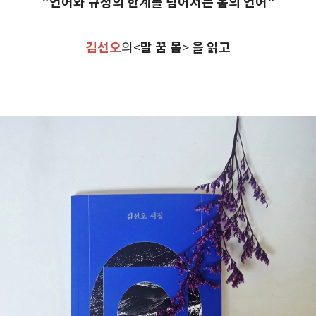
"언어와 규정의 한계를 넘어서는 몸의 언어"
김선오
말 꿈 몸
을
읽고
의<
>