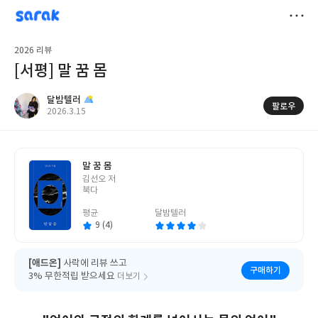
sarak
달밤텔러
저
2026 리뷰
장
[서평] 말 꿈 몸
달밤텔러
팔로우
작
2026.3.15
성
일
말 꿈 몸
글
김선오 저
쓴
북다
이
평균
달밤텔러
9 (4)
[애드온]
사락에 리뷰 쓰고
구매하기
3% 무한적립 받으세요
더보기