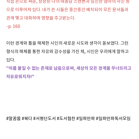
직접 손으로 써준, 상상된 나의 태몽담 스캔본과 임신한 엄마의 사진 등
으로 이루어져 있다. 내가 쓴 시들은 중간중간 배치되어 모든 문서들과
관계 맺고 대화하며 영향을 주고받는다.
-p. 160
이런 경계와 틀을 해체한 시인의 새로운 시도와 생각이 돋보였다. 그런
형식의 해체를 통한 자유와 감수성을 가진 채, 시인은 우리에게 말하고
있다.
"이름 붙일 수 없는 존재로 남음으로써, 세상의 모든 경계를 무너뜨리고
자유로워지자!"
#말꿈몸 #북다 #서평단도서 #도서협찬 #일파만파 #일파만파독서모임