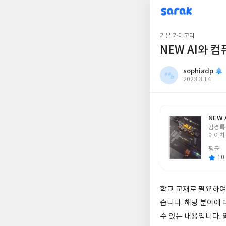
sarak
sophiadp
기본 카테고리
NEW AI와 
sophiadp
작
2023.3.14
성
일
NEW
글
김경록 
쓴
에이치
이
평균
10 
학교 교재로 필요하여
습니다. 해당 분야에
수 있는 내용입니다.