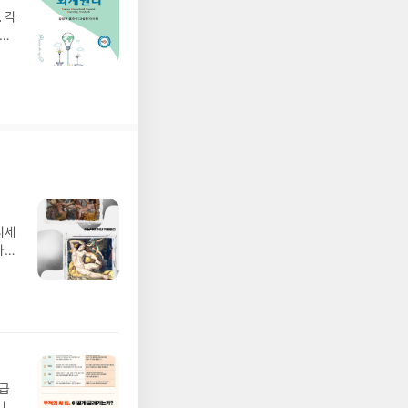
 각
거의
디세
나간
풀
 모험
/육
발표일
실
요!
 이
월급
 ▶
니