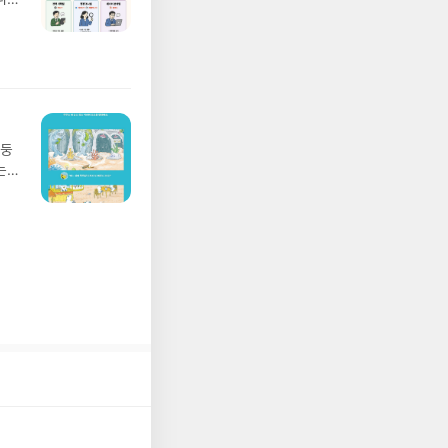
발송됩
20년
 ▶
문을
기간
I가
어클
5명
 ▶
 서
 ※
망둥
로
는
정
져
되거
02
해주
 업
 작성
 :
장합
 확인
도로
연락
누락
(포
정에