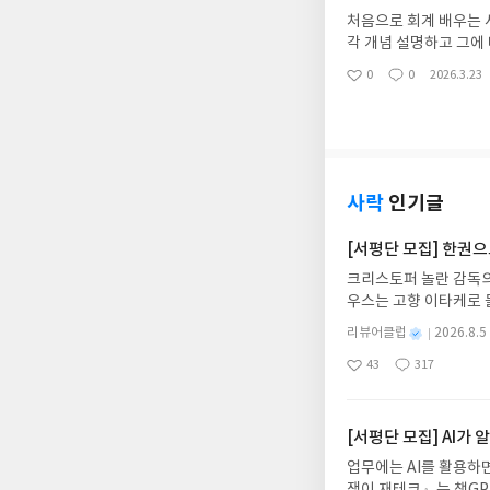
처음으로 회계 배우는 
각 개념 설명하고 그에
나와있어서 혼자 공부할
0
0
2026.3.23
좋
댓
작
아
글
성
요
일
사락
인기글
[서평단 모집] 한권
크리스토퍼 놀란 감독의
우스는 고향 이타케로 
다. 그리스 철학 전공
별
리뷰어클럽
2026.8.5
어내, 고전이 낯선 독자
명
작
43
317
의 대서사시가 가장 읽
좋
댓
작
성
아
글
성
혜원 역출판사이화북스 예스
일
요
일
자 : 2026.08.13
주소/연락처를 업데이트 
[서평단 모집] AI가
먼저 작성한 리뷰를 올려
업무에는 AI를 활용하면
글의 댓글로 신청해주세
쟁이 재테크』는 챗GP