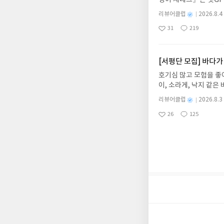
도서/상품 발송- 도서
다. 재무 진단부터 주식
니다.- 주소/연락처에
별
리뷰어클럽
2026.8.4
차 재무 전문가의 맞춤
명
작
리뷰 작성- 도서/상품을
31
219
던지는 사람이 돈을 법
좋
댓
작
성
내 미작성, 불성실한 리
아
글
성
알아서 굴려주는 월급쟁
일
럽은 개인의 감상이 포
요
일
신청기간 : 2026.08.0
주소/연락처 업데이트 :
[서평단 모집] 바다가
평단 신청 방법 : 기
호기심 많고 모험을 좋
신청 전, 꼭 확인해주세요
이, 소라게, 낙지 같
개편되어 별도로 개설하
데, 과연 바다에 무슨
보상의 주소/연락처 (
별
리뷰어클럽
2026.8.3
보세요!바다가 사라졌다
명
작
나 배송에서 누락될 수 
26
125
6.08.03 ~ 2026.
좋
댓
작
성
셔야 합니다. (포스트가
아
글
성
데이트 : 신청 전 상품
일
시 이후 선정에서 제외
요
일
기대평 댓글을 작성해주
니다.
해주세요!- '사락' 개
개설하지 않으셔도 됩니
처 (클릭 시 수정 가
될 수 있습니다(재발송 
스트가 아닌 '리뷰'로 
서 제외될 수 있습니다