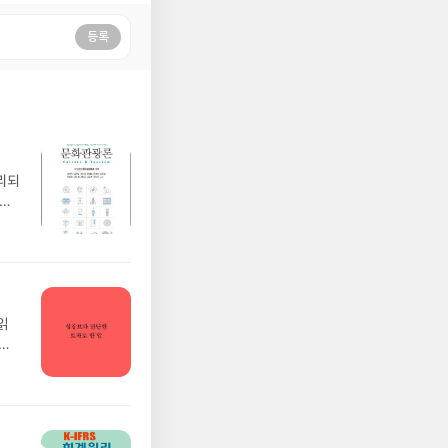
등록
리되
되어
읽
가님