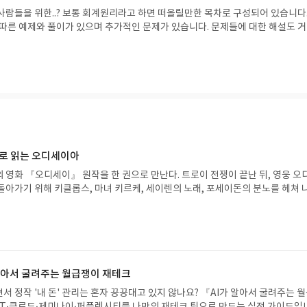
사람들을 위한..? 보통 회계원리라고 하면 떠올릴만한 목차로 구성되어 있습니다.
 따른 예제와 풀이가 있으며 추가적인 문제가 있습니다. 문제들에 대한 해설도 
 수 있어요.
으로 읽는 오디세이아
 영화 『오디세이』 원작을 한 권으로 만난다. 트로이 전쟁이 끝난 뒤, 영웅 오
돌아가기 위해 키클롭스, 마녀 키르케, 세이렌의 노래, 포세이돈의 분노를 헤쳐 
자인 옮긴이가 호메로스의 방대한 24권 서사를 현대적이고 자연스러운 한국어로 
도 이야기의 흐름을 놓치지 않고 끝까지 읽을 수 있다. 3천 년을 이어 온 귀향과
기 편한 번역으로 새롭게 펼쳐진다.한권으로 읽는 오디세이아글쓴이호메로스 저
24 바로가기 닫기모집인원 : 5명신청기간 : 2026.08.05 ~ 2026.08.09
리뷰 작성기한 : 도서/상품 받고 2주 이내 ▶ 주소/연락처 업데이트 : 신청 전 상품 받으
해주세요! (선정 후 수정 불가)▶ 서평단 신청 방법 : 기대평 댓글을 작성해주세
 알아서 굴려주는 월급쟁이 재테크
주시면 당첨확률이 올라갑니다!! ※ 신청 전, 꼭 확인해주세요!- '사락' 개설 후,
서 정작 '내 돈' 관리는 혼자 끙끙대고 있지 않나요? 『AI가 알아서 굴려주는 
요.- 기존 YES블로그는 '사락'으로 개편되어 별도로 개설하지 않으셔도 됩니다.
T·클로드·제미나이·퍼플렉시티를 나만의 재테크 팀으로 만드는 실전 가이드입