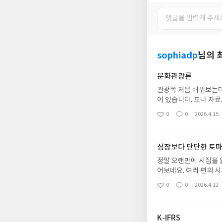
sophiadp
님의 
문화관광론
관광쪽 처음 배워보는데
어 있습니다. 표나 자
있습니다. 전체적으로 
0
0
2026.4.15
좋
댓
작
아
글
성
요
일
심장보다 단단한 토마
정말 오랜만에 시집을 
어보네요. 여러 편의 시
들의 요즘 감성이 딱 
0
0
2026.4.12
좋
댓
작
아
글
성
요
일
K-IFRS