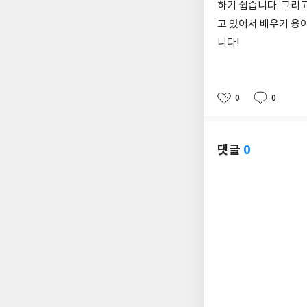
하기 쉽습니다. 그리
고 있어서 배우기 용
니다!
0
0
좋
댓
작
아
글
성
요
일
댓글
0