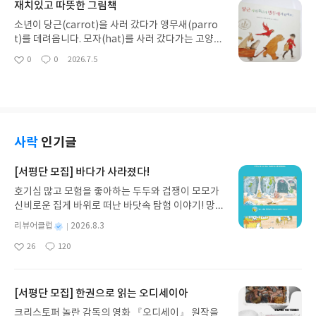
재치있고 따뜻한 그림책
신의 반쪽의 방에서 살아간다. 그곳에서 각자의 답을
전한다.책장을 넘길수록 풋풋한 여름의 냄새와 서툴
만나게 될 것이다.
렀던 사랑, 이제는 돌아갈 수 없는 시절을 향한 애틋
소년이 당근(carrot)을 사러 갔다가 앵무새(parro
한 마음이 잔잔한 파도처럼 밀려온다. 일본의 카피가
t)를 데려옵니다. 모자(hat)를 사러 갔다가는 고양이
왜 청춘과 사랑과 뜨거운 마음을 노래하는지 설명하
(cat)를 안고 돌아오고요. 엉뚱한 말장난에서 시작하
0
0
2026.7.5
좋
댓
작
는 것에 그치지 않는다. 청춘은 '한철 뜨겁게 피었다
는 이 이야기는 금세 대책 없는 소동극으로 번집니다.
아
글
성
가 스러지는 여름을 닮았고, 그 안에 있을 때는 영원
『곰 사냥을 떠나자』로 오랫동안 사랑받은 마이클
요
일
할 것 같지만, 지나고 나서야 얼마나 찬란했는지 알게
로젠과 헬린 옥슨버리가 37년 만에 다시 손을 맞잡았
되고, 그리하여 여름은 늘 돌아가고 싶은 계절이 된
습니다. .마이클 로젠이 빚어낸 말놀이는 단순한 동음
다.'는 그 마음을 고스란히 전한다. 작가가 돌아가고
의 유희에 머물지 않고 문장마다 엇박자를 심고, 예상
싶은 그 수많은 여름들처럼, 나 역시도 돌아가고 싶은
을 비껴가는 리듬으로 페이지를 넘길 때마다 웃음을
사락
인기글
무수한 여름을 떠올리게 했다. "마음은 말이 지나가
피워 냅니다. 헬린 옥슨버리의 고전적이고 섬세한 붓
는 길이다." "전력으로 여름을 살자."가볍게 읽히지
질은 그 소란스러운 서사에 고요한 온기를 더합니
[서평단 모집] 바다가 사라졌다!
만 마음은 오래 붙들고 있는 책.
다. 무엇보다 사랑스러운 것은 글의 행간을 채우는 동
호기심 많고 모험을 좋아하는 두두와 겁쟁이 모모가
물들의 표정이에요. 제 잘못도 아닌데 슬쩍 눈치를 살
신비로운 집게 바위로 떠난 바닷속 탐험 이야기! 망둥
피고, 어쩔 줄 모르는 얼굴들. 모자 대신 고양이가 찾
이, 소라게, 낙지 같은 바다 친구들과 신나게 놀던 중
아왔을 때 구석에서 두 날개를 가지런히 모은 채 안절
별
리뷰어클럽
2026.8.3
갑자기 거대해진 집게 바위의 비밀을 마주하게 되는
부절못하는 앵무새, 당황한 소년의 표정이 페이지마
명
작
26
120
데, 과연 바다에 무슨 일이 벌어진 걸까요? 상상력을
다 펼쳐쳐 작은 연극을 보는 듯합니다. 따뜻한 시선과
좋
댓
작
성
아
글
성
자극하는 환상적인 해양 모험 동화 속으로 풍덩 빠져
다정함을 선물하는 귀여운 말놀이 그림책. 아이들과
일
요
일
보세요!바다가 사라졌다!글쓴이서휘 글출판사풀
꼭 읽어보세요! 강추!
빛 예스24 바로가기 닫기모집인원 : 20명신청기간 :
[서평단 모집] 한권으로 읽는 오디세이아
2026.08.03 ~ 2026.08.07발표일자 : 2026.08.13리
크리스토퍼 놀란 감독의 영화 『오디세이』 원작을