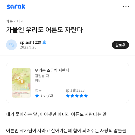
sarak
splash1229
저
기본 카테고리
장
가을엔 우리도 어른도 자란다
splash1229
팔로우
작
2023.9.26
성
일
우리는 조금씩 자란다
글
김달님 저
쓴
창비
이
평균
splash1229
9.6 (72)
내가 좋아하는 말, 아이뿐만 아니라 어른도 자란다는 말.
어른인 작가님이 자라고 살아가는데 힘이 되어주는 사랑의 말들을