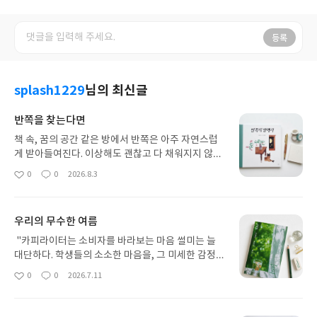
등록
splash1229
님의 최신글
반쪽을 찾는다면
책 속, 꿈의 공간 같은 방에서 반쪽은 아주 자연스럽
게 받아들여진다. 이상해도 괜찮고 다 채워지지 않아
도 괜찮은 공간. 이 방에 있는 소녀와 고양이는 자신
0
0
2026.8.3
좋
댓
작
의 반쪽을 찾지만 반응은 정반대이다. 그 대비가 묘하
아
글
성
게 재미있다.누군가는 또 다른 반쪽을 찾아 더 넓은
요
일
세상으로 나아가고, 누구는 다 채워지지 않았지만 충
우리의 무수한 여름
분히 행복할 수 있다. 온전함은 모두가 같은 방향, 하
나의 모양만 있는 것은 아니다. 우리 모두는 각자의
"카피라이터는 소비자를 바라보는 마음 썰미는 늘
방법으로 행복할 수 있다.여러 번 곱씹어도 쉽게 답을
대단하다. 학생들의 소소한 마음을, 그 미세한 감정의
내릴 수 없었던 책. 어쩌면 이 책은 하나의 답을 건네
변화를 용케 포착하고 아련한 언어로 만들어낸다."라
0
0
2026.7.11
좋
댓
작
기보다, 각자의 답을 찾아가는 시간을 건네는 책인지
고 말한다. 이시은 작가 역시 마찬가지. 일본의 광고
아
글
성
도 모르겠다.반쪽을 찾은 소녀도, 반쪽인 채 잠든 고
카피 위에 자신의 기억과 사유를 찬찬히 포개어 이들
요
일
양이도 저마다의 방식으로 행복하다. 우리는 모두 자
이 왜 명카피일 수밖에 없는지를 자신만의 감성으로