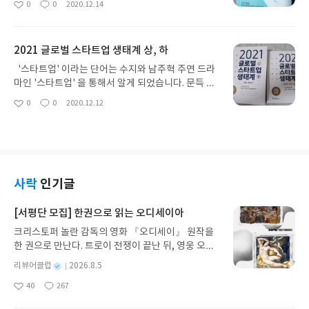
0
0
2020.12.14
좋
댓
작
하고 있나요?' 라는 첫 문장에서 '아직 시도하지 않았
득 기획하신 분이 정말 대단하다고 느낄 때가 있었습
아
글
성
지만 눈길이 계속 가요' 라고 대답을 할 뻔했다. 다이
니다. '스치는 일상을 빛나는 생각으로 바꾸는 10가
요
일
어트 하고 싶지만 나 같이 인터넷의 도움을 받는 사람
지 비밀' 이라는 문구에 끌려서 <기획자의 습관>의
2021 글로벌 스타트업 생태계 상, 하
들은 프롤로그에서 부터 공감을 갖고 고개를 계속 끄
서평을 신청하게 되었습니다. 이번에는 <기획자의
덕거리게 될 것 같다. <내 몸 일기> 사용설명서와 총
습관>을 재밌게 완독했습니다. 이 책의 제목만 주변
'스타트업' 이라는 단어는 수지와 남주혁 주연 드라
90일동안 내 몸 일기를 기록하는 예시가 같이 담겨져
에서 많이 들어서 알고 있었습니다. <기획자의 습관>
마인 '스타트업' 을 통해서 알게 되었습니다. 문득 관
있다. 이 책이 끌렸던 이유는 내가 다이어트 실패를
은 어렵다고 생각했던 기획을 한 걸음 다가갈 수 있게
심이 생겼고 서평책으로 2021 글로벌 스타트업 생태
0
0
2020.12.12
했던 큰 이유는 의지박약이지만, 기록을 중요시하지
좋
댓
작
해준 책입니다. '기획은 기획자만 하는 게 아니다.식
계 책을 보고 신청하게 되었습니다. 이 책의 특징은
아
글
성
않았던 점도 컸다. 어떤 운동 유튜버가 했던 말 중에
당을 고르는 일, 메뉴를 선택하는 일,퇴근 후 만날 친
두꺼운 책 분량 입니다. 상,하로 나눠져 있어서 상에
요
일
서 여태까지 먹었던 음식에 대한 맛 평가를 메모해보
구를 정하는 일, 영화를 고르는 것부터 주말 일과를
는 미국과 캐나다와 일본, 중국, 대만, 싱가포르, 베트
는 시간을 가져보면 음식에 대한 장점과 단점을 다시
정하는 일,모두가 기획이고, 우리는 매일 기획을 한
남, 인도네시아의 스타트업 생태계 내용을 다루었고,
깨닫게 되면서 식단에 도움을 받을 수 있다는 영상을
다.' 이 문구를 첫 파트 들어가기 전에 나옵니다. 첫 시
하에는 인도와 아랍에미리트, 영국, 프랑스, 독일, 스
본 적 있다. 그리고 실패했던 이유 중에 또 하나는 '목
작부터 긴장을 풀어주는 느낌을 받아서 좋았습니다.
페인, 핀란드, 호주의 스타트업 생태계 내용으로 담
사락
인기글
표를 크게 잡은 것' 이였다. 이 책을 통해 기록을 하면
저자의 말처럼 매일 습관적으로 생각해왔던 사소한
겨져 있습니다. 각 나라의 도시들의 스타트업 특징과
서 작은 목표들 부터 세워나갈 수 있지 않을까. 90일
부분들을 '기획'과 연결 지어서 생각을 하니깐 새삼
투자 규모와 트렌드 내용과 각 나라의 정부의 스타트
[서평단 모집] 한권으로 읽는 오디세이아
후 나의 몸무게와 음식 습관, 생활 습관 등에 대해 변
스럽게 신기하다고 느껴집니다. 이 책의 구성은 기획
업 지원 정책과 스타트업 콘퍼런스와 프로그램, 현지
화가 생기지 않을까, 하는 기대감을 가져본다. 다이어
크리스토퍼 놀란 감독의 영화 『오디세이』 원작을
자의 생활 습관, 기획자의 공부습관, 기획자의 생각
투자자의 인터뷰와 현지 진출에 성공한 국내 스타트
리를 쓰는 습관을 갖고 있지 않지만, 이번 기회에 한
한 권으로 만난다. 트로이 전쟁이 끝난 뒤, 영웅 오디
습관 이렇게 크게 3가지로 나눠집니다. <기획자의 생
업 내용 구성으로 이루어져 있습니다. 그 중에서는
번 기록 습관을 가져볼려고 한다. 해보자! 힘내보자!
세우스는 고향 이타케로 돌아가기 위해 키클롭스, 마
활 습관> 에는 생활의 발견과 관찰의 힘, 정리력의 내
저는 '현지 투자자의 인터뷰와 현지 진출에 성공한 국
별
리뷰어클럽
2026.8.5
출판사로부터 도서를 제공받아 작성한 리뷰 입니다.
녀 키르케, 세이렌의 노래, 포세이돈의 분노를 헤쳐
용이 담겨져 있고, <기획자의 공부습관>에는 공부는
내 스타트업' 부분이 더 시선이 갔습니다. '한국 스타
명
작
#다이어트 #내몸일기
40
267
나간다. 그리스 철학 전공자인 옮긴이가 호메로스의
노력이다, 나의 독서이론, 대화의 격률, 표현 학습법
트업이 현지에 진출할 때 흔히 저지르는 실수나 간과
좋
댓
작
성
아
글
성
방대한 24권 서사를 현대적이고 자연스러운 한국어
내용이 담겨져 있고, <기획자의 생각습관>에는 생각
하는 부분이 있나요?' 과 '현지 진출을 희망하는 한국
일