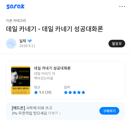
sarak
일락
저
기본 카테고리
장
데일 카네기 - 데일 카네기 성공대화론
일락
팔로우
작
2020.9.11
성
일
데일 카네기 성공대화론
글
데일 카네기 저
쓴
책이있는마을
이
평균
일락
9.6 (30)
[애드온]
사락에 리뷰 쓰고
구매하기
3% 무한적립 받으세요
더보기