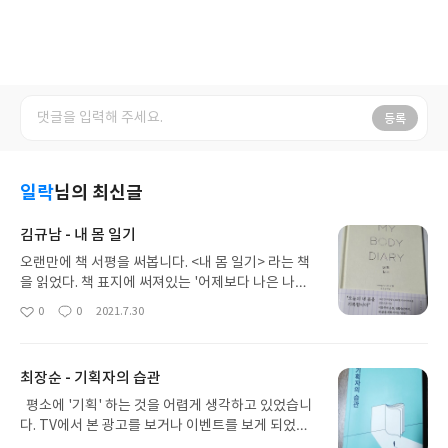
등록
일락
님의 최신글
김규남 - 내 몸 일기
오랜만에 책 서평을 써봅니다. <내 몸 일기> 라는 책
을 읽었다. 책 표지에 써져있는 '어제보다 나은 나를
만드는 시간' 라는 문구를 보고 현재의 나에게 필요한
0
0
2021.7.30
좋
댓
작
책이라고 느꼈다. 최근에 다이어트를 할려고 식단과
아
글
성
운동을 시도해봤다. 특히 저는 먹는 걸 좋아해서 식단
요
일
조절하는게 쉽지않았다. 운동은 기초지식이 없어서
최장순 - 기획자의 습관
유튜브 영상을 참고하면서 해봤지만 스스로를 금방
포기를 해버리는 의지박약한 인간이라는 걸 많이 느
평소에 '기획' 하는 것을 어렵게 생각하고 있었습니
꼈다. 프롤로그에서 '오늘도 인터넷에 떠도는 '누가
다. TV에서 본 광고를 보거나 이벤트를 보게 되었을
성공한 OO 다이어트 비결'을 보며 무분별하게 따라
때 정말 잘 만들었다고 느끼는 광고들이 있었는데 문