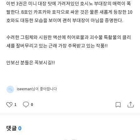
이번 3권은 미니 대장 탓에 가려져있던 호시노 부대장의 매력이 폭
팔한다. 8호인 카프카와 호각으로 싸운 것은 물론 새롭게 등장한 10
호와도 대등한 모습을 보이며 괜히 부대장이 아님을 증명한다.
수려한 그림체와 시원한 액션에 히어로물과 괴수물 특촬물의 클리
셰를 잘버무리고 있는 근래 가장 주목받고 있는 작품!!
안보산 분들은 꼭보시길!!
iseeman
님이 좋아합니다
1
0
좋
댓
작
아
글
성
요
일
댓글
0