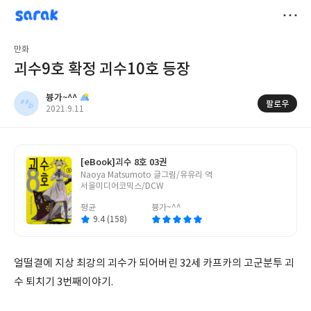
sarak
븅가~^^
저
만화
장
괴수9호 확정 괴수10호 등장
븅가~^^
팔로우
작
2021.9.11
성
일
[eBook]
괴수 8호 03권
글
Naoya Matsumoto 글그림/유유리 역
쓴
서울미디어코믹스/DCW
이
평균
븅가~^^
9.4 (158)
얼떨결에 지상 최강의 괴수가 되어버린 32세 카프카의 고군분투 괴
수 퇴치기 3번째이야기.