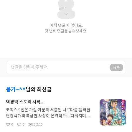
아직 댓글이 없어요.
첫 번째 댓글을 남겨보세요.
등록
븅가~^^
님의 최신글
벽경백 스토리 시작..
코믹스 9권은 가질 가문의 서출인 니르다를 둘러싼
변경백가의 복잡한 사정이 본격적으로 다뤄지며 이
야기에 깊이를 더했습니다. 특히 니르다가 가문의 정
0
0
2026.2.10
좋
댓
작
식 명부에 올라와 있느냐 없느냐에 따라 젠지로의 대
아
글
성