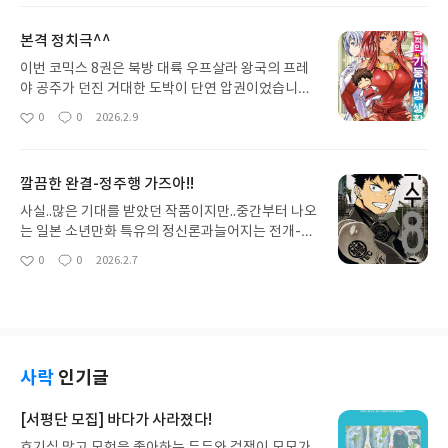
응과 왕국 내 정치적 입지가 완전히 달라지는 과정이
요
일
정말 흥미로웠습니다. 서출이라는 신분적 한계와 가
본격 정치극^^
문의 체면, 그리고 국익이 얽히면서 상황이 묘하게 꼬
여가는 전개는 이 작품 특유의 치밀한 설계를 잘 보여
이번 코믹스 8권은 북방 대륙 우프살라 왕국의 프레
줍니다.단순히 하렘물에 그치지 않고 변경백 세력과
야 공주가 던진 거대한 도박이 단연 압권이었습니다.
의 미묘한 신경전을 작화로 잘 풀어내어 몰입감이 상
왕국 내 입지가 좁아진 상황에서 젠지로의 측실 자리
0
0
2026.2.9
좋
댓
작
당했습니다. 니르다의 처지를 보며 안타까우면서도,
를 노리고 직접 담판을 짓는 그녀의 대담함이 긴장감
아
글
성
이 문제가 어떻게 해결될지 가슴 졸이며 보게 되네요.
넘치게 그려졌네요. 특히 단순히 연애 감정이 아니라,
요
일
코믹스를 보다 보니 예전에 어렴풋이 보았던 원작 소
자신의 가문과 선원들을 살리기 위해 배를 공납으로
깔끔한 완결-정주행 가즈아!!
설의 디테일한 설정들이 다시 궁금해집니다. 조만간
바치겠다는 파격적인 제안을 하는 장면은 프레야라
젠지로의 고뇌가 더 깊게 묘사되어 있을 원작 소설도
는 캐릭터의 매력을 제대로 보여줬습니다.한편으로
사실..많은 기대를 받았던 작품이지만..중간부터 나오
꼭 찾아서 읽어봐야겠습니다.
는 아우라 여왕에 대한 절조를 지키고 싶어 하면서도,
는 일본 소년만화 특유의 정신론과늘어지는 전개-이
현실적인 국익과 기술 유입 사이에서 갈등하는 젠지
건..사실 요즘같은 숏폼 도파민 중독시대에 주간연재
0
0
2026.2.7
좋
댓
작
로의 고뇌가 현실감 있게 다가왔습니다. 젠지로의 현
가 가지는 어쩔수 없는 약점인듯..-탓에 기대만큼 큰
아
글
성
대적 가치관과 이세계의 정략적 판단이 충돌하는 지
인기를 못 끌었지만 완결은 아주 깔끔해서 맘에 듬.나
요
일
점이 이 시리즈의 진짜 묘미인 것 같아요. 화려한 함
름 괴수의 정체를 자연재해로 상정해 거기에 싸워가
선 작화와 프레야의 비장한 각오가 돋보였던 에피소
는 일본인들의 삶에 비유한건 나이스 했던듯.정주행
드였습니다
하고 외전도 읽고 싶어졌고 미루고 있던 괴수 8호 2
기도 봐야할듯 ㅋ
사락
인기글
[서평단 모집] 바다가 사라졌다!
호기심 많고 모험을 좋아하는 두두와 겁쟁이 모모가