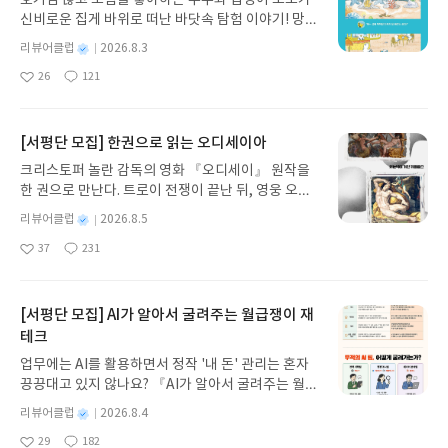
신비로운 집게 바위로 떠난 바닷속 탐험 이야기! 망둥
이, 소라게, 낙지 같은 바다 친구들과 신나게 놀던 중
별
리뷰어클럽
2026.8.3
갑자기 거대해진 집게 바위의 비밀을 마주하게 되는
명
작
26
121
데, 과연 바다에 무슨 일이 벌어진 걸까요? 상상력을
좋
댓
작
성
아
글
성
자극하는 환상적인 해양 모험 동화 속으로 풍덩 빠져
일
요
일
보세요!바다가 사라졌다!글쓴이서휘 글출판사풀
빛 예스24 바로가기 닫기모집인원 : 20명신청기간 :
[서평단 모집] 한권으로 읽는 오디세이아
2026.08.03 ~ 2026.08.07발표일자 : 2026.08.13리
크리스토퍼 놀란 감독의 영화 『오디세이』 원작을
뷰 작성기한 : 도서/상품 받고 2주 이내 ▶ 주소/연락
한 권으로 만난다. 트로이 전쟁이 끝난 뒤, 영웅 오디
처 업데이트 : 신청 전 상품 받으실 주소/연락처를 업
세우스는 고향 이타케로 돌아가기 위해 키클롭스, 마
데이트 해주세요! (선정 후 수정 불가)▶ 서평단 신청
별
리뷰어클럽
2026.8.5
녀 키르케, 세이렌의 노래, 포세이돈의 분노를 헤쳐
명
작
방법 : 기대평 댓글을 작성해주세요! 먼저 작성한 리
37
231
나간다. 그리스 철학 전공자인 옮긴이가 호메로스의
좋
댓
작
성
뷰를 올려주시면 당첨확률이 올라갑니다!! ※ 신청
아
글
성
방대한 24권 서사를 현대적이고 자연스러운 한국어
일
전, 꼭 확인해주세요!- '사락' 개설 후, 이 글의 댓글로
요
일
로 풀어내, 고전이 낯선 독자도 이야기의 흐름을 놓치
신청해주세요.- 기존 YES블로그는 '사락'으로 개편
지 않고 끝까지 읽을 수 있다. 3천 년을 이어 온 귀향
[서평단 모집] AI가 알아서 굴려주는 월급쟁이 재
되어 별도로 개설하지 않으셔도 됩니다. ▶ 도서/상
과 모험의 대서사시가 가장 읽기 편한 번역으로 새롭
테크
품 발송- 도서/상품은 최근 배송지가 아닌 회원정보
게 펼쳐진다.한권으로 읽는 오디세이아글쓴이호메로
상의 주소/연락처 (클릭 시 수정 가능)로 발송됩니다.
업무에는 AI를 활용하면서 정작 '내 돈' 관리는 혼자
스 저/육혜원 역출판사이화북스 예스24 바로가기 닫
- 주소/연락처에 문제가 있을 시 선정에서 제외되거
끙끙대고 있지 않나요? 『AI가 알아서 굴려주는 월급
기모집인원 : 5명신청기간 : 2026.08.05 ~ 2026.08.
나 배송에서 누락될 수 있습니다(재발송 불가). ▶ 리
쟁이 재테크』는 챗GPT·클로드·제미나이·퍼플렉시
09발표일자 : 2026.08.13리뷰 작성기한 : 도서/상품
별
리뷰어클럽
2026.8.4
뷰 작성- 도서/상품을 받고 2주 이내 리뷰를 작성해
티를 나만의 재테크 팀으로 만드는 실전 가이드입니
받고 2주 이내 ▶ 주소/연락처 업데이트 : 신청 전 상
명
작
주셔야 합니다. (포스트가 아닌 '리뷰'로 작성)- 기간
29
182
다. 재무 진단부터 주식 투자, 부동산, 절세, 자산 관