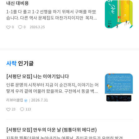
내신 대비용
1-1를 다 풀고 1-2 선행을 하기 위해서 구매를 하였
습니다. 다른 역사 문제집도 마찬가지이지만 목차별
로 꼼꼼하게 설명과 문제가 마음에 들었습니다. 이 책
0
0
2026.3.25
좋
댓
작
으로 내신 점수가 잘 나오기를 바라고 있어요. 학교
아
글
성
출판사와는 조금 다르지만 이 문제집이 더 좋아요.
요
일
사락
인기글
[서평단 모집] 나는 이야기입니다
인류 문명의 시작부터 지금 이 순간까지, 이야기는 어
떻게 우리 곁에 머물러 왔을까요. 구전에서 동굴 벽화
와 점토판을 거쳐 종이와 책으로, 그리고 오늘날 수천
별
리뷰어클럽
2026.7.31
권의 인쇄본으로 이어지는 이야기의 여정을 따라가
명
작
23
113
는 그림책입니다. 때로는 즐거움을, 때로는 위로를,
좋
댓
작
성
아
글
성
때로는 두려움의 대상이 되기도 했던 이야기가 우리
일
요
일
일상에 어떻게 녹아들어 있는지 되짚어보며 이야기
가 지닌 본질적 가치와 이야기를 누리는 기쁨을 다시
[서평단 모집] 만두의 더운 날 (찜통더위 에디션)
발견하게 합니다.나는 이야기입니다글쓴이댄 야카리
지독한 찜통더위에 녹아내리는 여름날, 주인공 만두가 우연히 발견