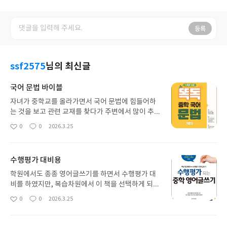
등록
ssf2575
님의 최신글
국어 문법 바이블
자녀가 중학교를 올라가면서 국어 문법에 힘들어하
는 것을 보고 관련 교재를 찾다가 주변에서 많이 추천
을 해주어서 구매를 하게 되었습니다. 문법의 핵심 내
0
0
2026.3.25
좋
댓
작
용을 쉽고 체계적으로 풀이하는 점이 마음에 들었습
아
글
성
니다. 관련 인강을 겸해서 들으면 정말 좋습니다.
요
일
수행평가 대비용
학원에서도 종종 영어글쓰기를 하면서 수행평가 대
비를 하였지만, 복습차원에서 이 책을 선택하게 되었
습니다. 각 문장 형식별로 한 단원씩 연습하는데 전체
0
0
2026.3.25
좋
댓
작
학습량에도 크게 부담되지 않고 만족하고 있습니다.
아
글
성
이 책으로 나중에 점수를 잘 받았으면 좋겠어요.
요
일