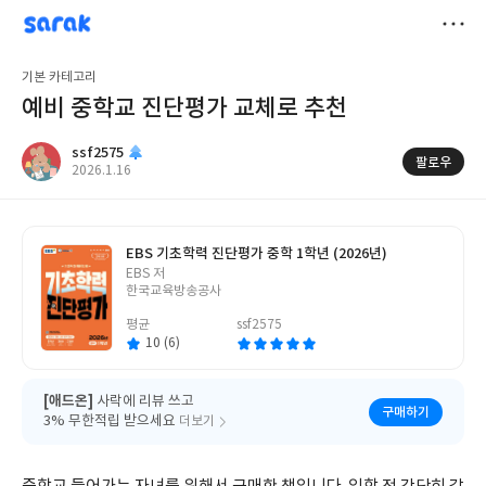
sarak
ssf2575
저
기본 카테고리
장
예비 중학교 진단평가 교체로 추천
ssf2575
팔로우
작
2026.1.16
성
일
EBS 기초학력 진단평가 중학 1학년 (2026년)
글
EBS 저
쓴
한국교육방송공사
이
평균
ssf2575
10 (6)
[애드온]
사락에 리뷰 쓰고
구매하기
3% 무한적립 받으세요
더보기