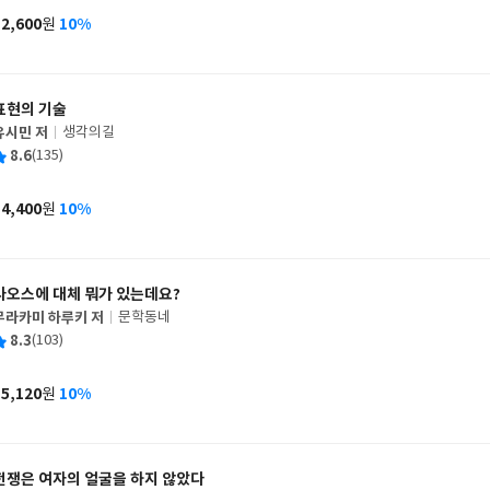
사
12,600
10%
원
가
격
표현의 기술
유시민 저
생각의길
글
평
8.6
(135)
쓴
출
균
이
판
사
14,400
10%
원
가
격
라오스에 대체 뭐가 있는데요?
무라카미 하루키 저
문학동네
글
평
8.3
(103)
쓴
출
균
이
판
사
15,120
10%
원
가
격
전쟁은 여자의 얼굴을 하지 않았다