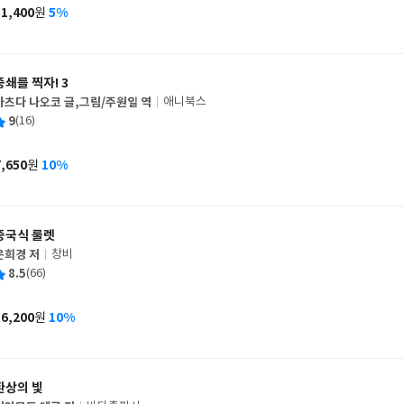
사
11,400
5%
원
가
격
중쇄를 찍자! 3
마츠다 나오코 글,그림/주원일 역
애니북스
글
평
9
(16)
쓴
출
균
이
판
사
7,650
10%
원
가
격
중국식 룰렛
은희경 저
창비
글
평
8.5
(66)
쓴
출
균
이
판
사
16,200
10%
원
가
격
환상의 빛