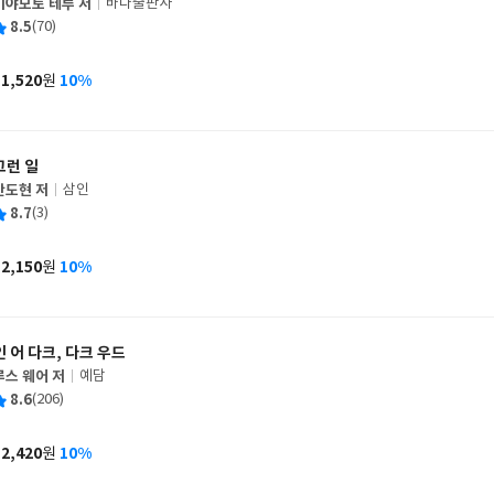
미야모토 테루 저
바다출판사
글
평
8.5
(70)
쓴
출
균
이
판
사
11,520
10%
원
가
격
그런 일
안도현 저
삼인
글
평
8.7
(3)
쓴
출
균
이
판
사
12,150
10%
원
가
격
인 어 다크, 다크 우드
루스 웨어 저
예담
글
평
8.6
(206)
쓴
출
균
이
판
사
12,420
10%
원
가
격