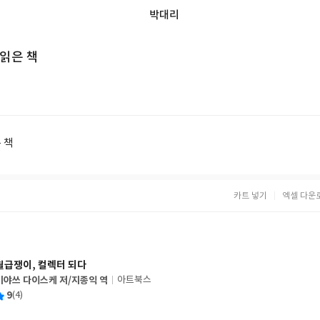
박대리
 읽은 책
은 책
카트 넣기
엑셀 다운
월급쟁이, 컬렉터 되다
미야쓰 다이스케 저/지종익 역
아트북스
글
평
9
(4)
쓴
출
균
이
판