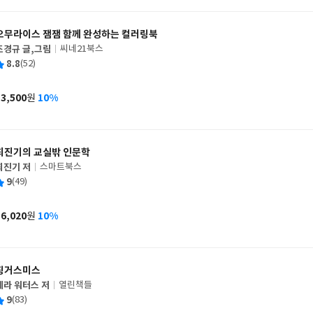
격
오무라이스 잼잼 함께 완성하는 컬러링북
조경규 글,그림
씨네21북스
글
평
8.8
(52)
쓴
출
균
이
판
사
13,500
10%
원
가
격
최진기의 교실밖 인문학
최진기 저
스마트북스
글
평
9
(49)
쓴
출
균
이
판
사
16,020
10%
원
가
격
핑거스미스
세라 워터스 저
열린책들
글
평
9
(83)
쓴
출
균