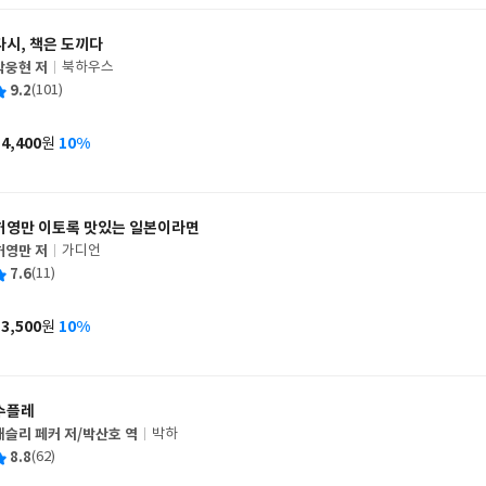
다시, 책은 도끼다
박웅현 저
북하우스
글
평
9.2
(101)
쓴
출
균
이
판
사
14,400
10%
원
가
격
허영만 이토록 맛있는 일본이라면
허영만 저
가디언
글
평
7.6
(11)
쓴
출
균
이
판
사
13,500
10%
원
가
격
수플레
애슬리 페커 저/박산호 역
박하
글
평
8.8
(62)
쓴
출
균
이
판