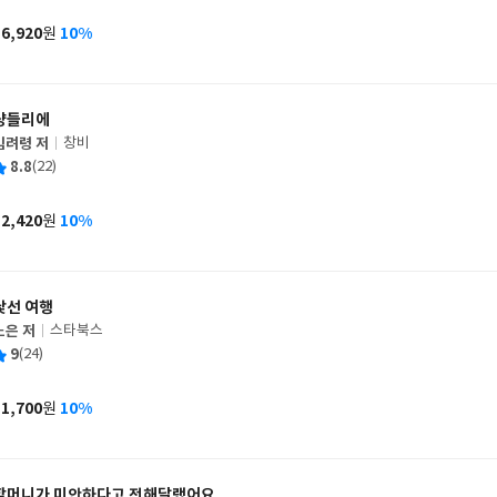
이
판
사
16,920
10%
원
가
격
샹들리에
김려령 저
창비
글
평
8.8
(22)
쓴
출
균
이
판
사
12,420
10%
원
가
격
낯선 여행
노은 저
스타북스
글
평
9
(24)
쓴
출
균
이
판
사
11,700
10%
원
가
격
할머니가 미안하다고 전해달랬어요