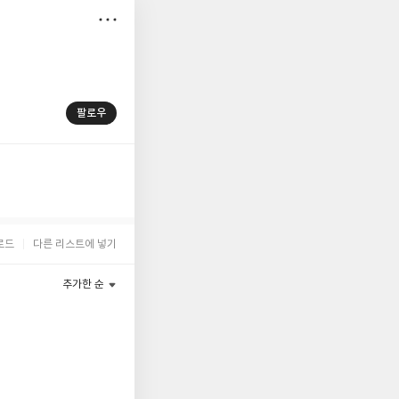
저
장
팔로우
로드
다른 리스트에 넣기
추가한 순