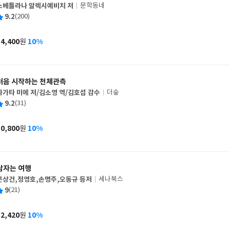
스베틀라나 알렉시예비치 저
문학동네
글
평
9.2
(200)
쓴
출
균
이
판
사
14,400
10%
원
가
격
처음 시작하는 천체관측
나가타 미에 저/김소영 역/김호섭 감수
더숲
글
평
9.2
(31)
쓴
출
균
이
판
사
10,800
10%
원
가
격
남자는 여행
문상건,정영호,손명주,오동규 등저
세나북스
글
평
9
(21)
쓴
출
균
이
판
사
12,420
10%
원
가