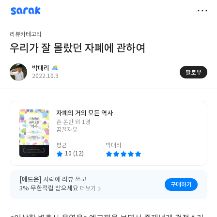
sarak
박대리
저
리뷰카테고리
장
우리가 잘 몰랐던 자폐에 관하여
박대리
팔로우
작
2022.10.9
성
일
자폐의 거의 모든 역사
글
존 돈반 외 1명
쓴
꿈꿀자유
이
평균
박대리
10 (12)
[애드온]
사락에 리뷰 쓰고
구매하기
3% 무한적립 받으세요
더보기