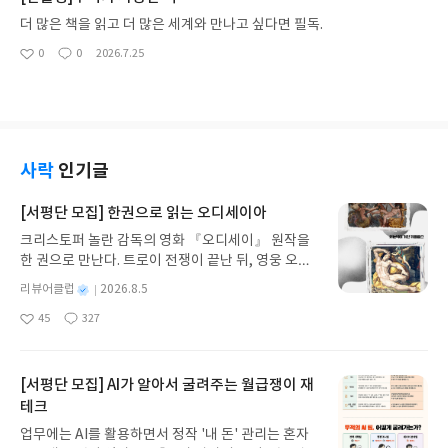
등장한다.사실 이 책을 읽기 전에 약간 심호흡이 필요
서는 식수를 확인하고 싶은데 식수확인을 식판으로
했다. 김혜리 작가의 글은 늘 진지하고 조금은 어렵기
더 많은 책을 읽고 더 많은 세계와 만나고 싶다면 필독.
확인할 수 밖에 없단다. 그래서인지 하루 두 번 식사
때문에 그들이 고른 책들도 많이 어려울 것 같아서 내
0
0
2026.7.25
를 하는 사람도 있는 것 같은데 공짜라 하더라도 두
좋
댓
작
가 읽어본 책이 있기나 할까 싶었기 때문이다. 예상대
아
글
성
번을 먹고 싶지는 않다. 가끔 평가기간이 되면 외부에
로 일단 신형철 작가부터 선정된 책이 쉽지가 않았다.
요
일
서 식사하는 시간이 아까워 두 번 먹기도 하는데 그럴
좋은 책을 소개받는다는 느낌으로 읽고 있는데 박정
때 반찬이 중복되어 나오기도 하고 어쩐지 좀 서글퍼
민 배우가 <혼모노>로 시작하여 잠시 숨을 돌리는가
진다.구내식당 밥은 다 맛이 없는 줄 알았는데(?) 아
했지만 그 역시 배신을 하고 만다. 앤드루 포터와 후
닌 데도 많다는 걸 알고 충격을 받았다. 구내식당이
안 카를로스 오네티라니. 특히 <조선소>라는 작품은
사락
인기글
맛있기로 소문난 몇몇 대기업, 연예기획사의 이야기
어렵지만 추천한단다. 그러지 마세요. 제발.책을 읽는
지만 그래서 열심히 공부해서 대기업가는구나 싶기
다는 고독한 행위를 더욱 진지하게 만드는 책이라 다
[서평단 모집] 한권으로 읽는 오디세이아
도. 기본적으로 구내식당은 맛이 별로 없다. 그래서
소 어렵지만 그들의 이야기를 귀담아 들을 수밖에 없
과식할 일도 거의 없다. 30년째 식판밥을 먹다보니
크리스토퍼 놀란 감독의 영화 『오디세이』 원작을
었다. 내 책장에 꽂힌 다소 가벼운(?) 책들 외에도 세
식기에 담긴 밥을 먹고싶다는 생각이 들 때도 있다.
한 권으로 만난다. 트로이 전쟁이 끝난 뒤, 영웅 오디
상에는 이렇게 대단한 책들이 많구나, 다시 한번 느끼
그룹웨어 게시판 조회수는 늘 그 주의 식단표다. 부동
세우스는 고향 이타케로 돌아가기 위해 키클롭스, 마
는 시간이었다. 자꾸 독후감을 공유하는 이런 책들을
별
리뷰어클럽
2026.8.5
의 1위다. 나도 가끔 들어가보기도 하고, 직원들에게
녀 키르케, 세이렌의 노래, 포세이돈의 분노를 헤쳐
읽게 되는 것이 첫째, 같이 책을 읽을 사람이 별로 없
명
작
오늘 메뉴 뭐냐고 물어보기도 한다. 그렇다고 안 갈
45
327
나간다. 그리스 철학 전공자인 옮긴이가 호메로스의
다는 것, 둘째, 그 책에 대해 이야기를 나눌 사람은 더
좋
댓
작
성
것도 아니면서. 아니다. 가끔은 외식을 하기도 한다.
아
글
성
방대한 24권 서사를 현대적이고 자연스러운 한국어
더욱 없다는 현실적 이유가 있다. 같은 책을 읽고 맞
일
요
일
생각보다 편식하는 음식이 있기 때문이다. 냉국이 나
로 풀어내, 고전이 낯선 독자도 이야기의 흐름을 놓치
장구 쳐가며 이야기하는 그들이 부럽기도 하고.한 사
온다든가, 돼지국밥이나 순대국밥이 나오는 날엔 반
지 않고 끝까지 읽을 수 있다. 3천 년을 이어 온 귀향
람 한사람의 인터뷰 말미에 플레이리스트라는 항목
[서평단 모집] AI가 알아서 굴려주는 월급쟁이 재
찬이 뭐가 하나라도 내입맛에 맞아야 식사를 할 수 있
과 모험의 대서사시가 가장 읽기 편한 번역으로 새롭
이 나오는데 그 글에서 언급된 책, 영화 등이 잘 정리
테크
다. 맛없는 반찬이 나올수록 다이어트에는 도움이 된
게 펼쳐진다.한권으로 읽는 오디세이아글쓴이호메로
되어 있어 나도 모르게 몇 개의 작품에 태그를 달았
업무에는 AI를 활용하면서 정작 '내 돈' 관리는 혼자
다. 제일 기분 나쁜 것은 맛이 없는 밥을 먹고 배부를
스 저/육혜원 역출판사이화북스 예스24 바로가기 닫
다. 원래 책에 관한 책은 읽는게 아니다. 읽을 책이 점