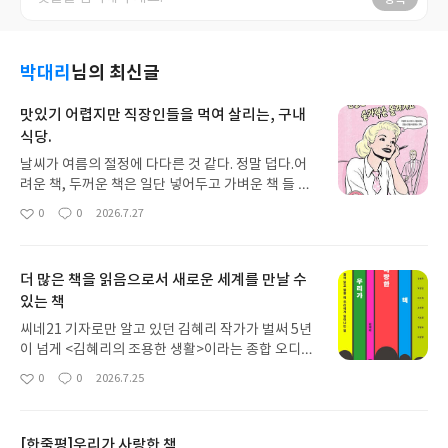
박대리
님의 최신글
맛있기 어렵지만 직장인들을 먹여 살리는, 구내
식당.
날씨가 여름의 절정에 다다른 것 같다. 정말 덥다.어
려운 책, 두꺼운 책은 일단 넣어두고 가벼운 책 들 중
에 골라봤다. 얼마 전에 또 아무튼 시리즈 하나 업어
0
0
2026.7.27
좋
댓
작
옴. 일단 중고서점 가면 아무튼 시리즈와 띵 시리즈
아
글
성
검색해보고 없는 책 하나씩 사오는게 낙이 되어 버렸
요
일
다. 그렇게 모은 책이 꽤 되는데 반은 읽고 반은 보관
더 많은 책을 읽음으로서 새로운 세계를 만날 수
하고. 그 중에서 이번엔 띵시리즈 3권을 골라 읽어보
있는 책
기로 했다.처음 읽은건 곽아람 작가의 <구내식당 : 눈
물은 내려가고 숟가락은 올라가고>. 구내식당에서
씨네21 기자로만 알고 있던 김혜리 작가가 벌써 5년
눈물을 흘릴 일은 별로 없었는데. 제목을 왜 이리 지
이 넘게 <김혜리의 조용한 생활>이라는 종합 오디오
었을까 궁금했다.곽아람 작가는 익히 알려진대로 조
매거진을 발행하고 있었다고 한다. 이 책은 그 중에서
0
0
2026.7.25
선일보 기자다. 하루 두 번 사원증을 찍으면 식사가
좋
댓
작
도 각계의 명사를 초대해서 그들이 사랑하는 책을 함
아
글
성
무료로 제공된다고 한다. 우리는 사원증이 별로 필요
께 일고 대담하는 코너에서 발췌한 글들로 신형철, 박
요
일
가 없다. 유니폼을 입지 않은 직군이 없기 때문이다.
정민, 장일호 등 일반인도 익히 들어 익숙한 분들이
아무리 사번을 찍으라고 해도 잘 안찍는다. 영양팀에
[한줄평]우리가 사랑한 책