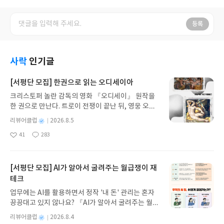
등록
사락
인기글
[서평단 모집] 한권으로 읽는 오디세이아
크리스토퍼 놀란 감독의 영화 『오디세이』 원작을
한 권으로 만난다. 트로이 전쟁이 끝난 뒤, 영웅 오디
세우스는 고향 이타케로 돌아가기 위해 키클롭스, 마
별
리뷰어클럽
2026.8.5
녀 키르케, 세이렌의 노래, 포세이돈의 분노를 헤쳐
명
작
41
283
나간다. 그리스 철학 전공자인 옮긴이가 호메로스의
좋
댓
작
성
아
글
성
방대한 24권 서사를 현대적이고 자연스러운 한국어
일
요
일
로 풀어내, 고전이 낯선 독자도 이야기의 흐름을 놓치
지 않고 끝까지 읽을 수 있다. 3천 년을 이어 온 귀향
[서평단 모집] AI가 알아서 굴려주는 월급쟁이 재
과 모험의 대서사시가 가장 읽기 편한 번역으로 새롭
테크
게 펼쳐진다.한권으로 읽는 오디세이아글쓴이호메로
업무에는 AI를 활용하면서 정작 '내 돈' 관리는 혼자
스 저/육혜원 역출판사이화북스 예스24 바로가기 닫
끙끙대고 있지 않나요? 『AI가 알아서 굴려주는 월급
기모집인원 : 5명신청기간 : 2026.08.05 ~ 2026.08.
쟁이 재테크』는 챗GPT·클로드·제미나이·퍼플렉시
09발표일자 : 2026.08.13리뷰 작성기한 : 도서/상품
별
리뷰어클럽
2026.8.4
티를 나만의 재테크 팀으로 만드는 실전 가이드입니