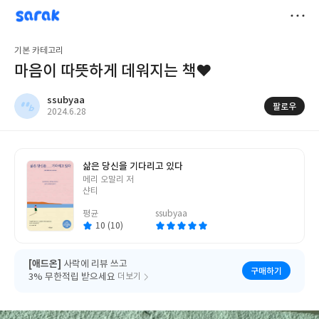
sarak
ssubyaa
저
기본 카테고리
장
마음이 따뜻하게 데워지는 책♥
ssubyaa
팔로우
작
2024.6.28
성
일
삶은 당신을 기다리고 있다
글
메리 오말리 저
쓴
샨티
이
평균
ssubyaa
10 (10)
[애드온]
사락에 리뷰 쓰고
구매하기
3% 무한적립 받으세요
더보기