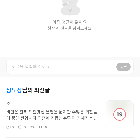
아직 댓글이 없어요.
첫 번째 댓글을 남겨보세요.
등록
장도장
님의 최신글
ㅇ
비연은 진짜 외전맛집 본편은 짧지만 수많은 외전들
이 정말 찐입니다 외전이 거듭날수록 더 진해지는 느
낌 어나더북을 보면 작가님이 비연이란 작품에 얼마
0
0
2023.11.18
좋
댓
작
나 애정이 있나 느껴져서 팬으로서 넘 행복합니다 고
아
글
성
정원은 점점 더 미친거같고 ㅋㅋㅋㅋㅋ 주기적으로
요
일