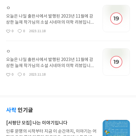
읽고 또 읽는 책입니다. 작가님 외전 좀 더 자주 출간
ㅇ
해주세요 또 비연 재주행하려 합ㄴ다.
오늘은 나일 출판사에서 발행된 2023년 11월에 감
상한 늘재 작가님의 소설 시네마의 미학 리뷰입니다.
본 리뷰는 소설을 감상한 후 작성한 것으로, 스포일러
0
0
2023.11.18
좋
댓
작
를 포함할 수 있습니다. 아직 읽지 않은 분은 피해주
아
글
성
시기 바랍니다^^ 완결이네요 너무 재밌게 읽었어요
요
일
이 책으로 인해 늘재 작가님의 다른 작품도 보고 싶어
ㅇ
졌습니다. 가슴이 저려서 한동안은 후유증에 시달릴
것 같습니다. 개인적으로 꼭 외전이 나왔으면 합니다.
오늘은 나일 출판사에서 발행된 2023년 11월에 감
상한 늘재 작가님의 소설 시네마의 미학 리뷰입니다.
본 리뷰는 소설을 감상한 후 작성한 것으로, 스포일러
0
0
2023.11.18
좋
댓
작
를 포함할 수 있습니다. 아직 읽지 않은 분은 피해주
아
글
성
시기 바랍니다^^ 이 소설의 핵심은 3권인듯해요 관
요
일
계와 감정선의 변화 묘사가 너무 좋습니다. 무겁고 진
지한 내용을 몰입감있게 잘 풀어내셔서 끝까지 흥미
진진하게 봤습니다. 다음 권을 빨리 보고 싶게 만드는
흥미진진한 전개였습니다.
사락
인기글
[서평단 모집] 나는 이야기입니다
인류 문명의 시작부터 지금 이 순간까지, 이야기는 어