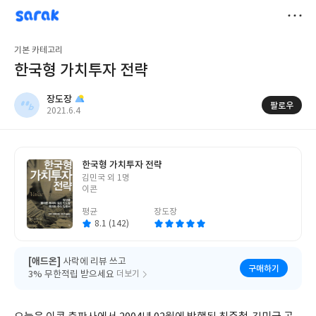
sarak
장도장
저
기본 카테고리
장
한국형 가치투자 전략
장도장
팔로우
작
2021.6.4
성
일
한국형 가치투자 전략
글
김민국 외 1명
쓴
이콘
이
평균
장도장
8.1 (142)
[애드온]
사락에 리뷰 쓰고
구매하기
3% 무한적립 받으세요
더보기