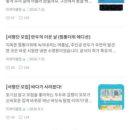
떻게 우리 곁에 머물러 왔을까요. 구전에서 동굴 벽화
와 점토판을 거쳐 종이와 책으로, 그리고 오늘날 수천
별
리뷰어클럽
2026.7.31
권의 인쇄본으로 이어지는 이야기의 여정을 따라가
명
작
23
116
는 그림책입니다. 때로는 즐거움을, 때로는 위로를,
좋
댓
작
성
아
글
성
때로는 두려움의 대상이 되기도 했던 이야기가 우리
일
요
일
일상에 어떻게 녹아들어 있는지 되짚어보며 이야기
가 지닌 본질적 가치와 이야기를 누리는 기쁨을 다시
[서평단 모집] 만두의 더운 날 (찜통더위 에디션)
발견하게 합니다.나는 이야기입니다글쓴이댄 야카리
지독한 찜통더위에 녹아내리는 여름날, 주인공 만두가 우연히 발견
노 글/유수현 역출판사소원나무 예스24 바로가기 닫
한 곳은 바로 시원한 냉면 수영장이었습니다. 윤식이 작가 특유의 유
기모집인원 : 10명신청기간 : 2026.07.31 ~ 2026.0
머러스한 캐릭터와 밝은 색감으로 그려낸 이 국내 창작 그림책은 무
8.04발표일자 : 2026.08.06리뷰 작성기한 : 도서/상
별
리뷰어클럽
2026.7.31
더위에 지친 독자들에게 상상만으로도 더위가 싹 가시는 통쾌한 탈출
명
작
품 받고 2주 이내 ▶ 주소/연락처 업데이트 : 신청 전
29
139
구를 선사합니다. 소원나무 베스트셀러 시리즈의 세 번째 이야기로,
좋
댓
작
성
상품 받으실 주소/연락처를 업데이트 해주세요! (선
아
글
성
만두가 풍덩 빠진 차가운 냉면 물결 속에서 짜릿한 여름 해방감을 만
일
정 후 수정 불가)▶ 서평단 신청 방법 : 기대평 댓글을
요
일
끽하는 모습이 마음속까지 시원하게 파고듭니다.만두의 더운 날 (찜
작성해주세요! 먼저 작성한 리뷰를 올려주시면 당첨
통더위 에디션)글쓴이윤식이 저출판사소원나무 예스24 바로가기 닫
[서평단 모집] 바다가 사라졌다!
확률이 올라갑니다!! ※ 신청 전, 꼭 확인해주세요!-
기모집인원 : 5명신청기간 : 2026.07.31 ~ 2026.08.04발표일자 : 20
'사락' 개설 후, 이 글의 댓글로 신청해주세요.- 기존
호기심 많고 모험을 좋아하는 두두와 겁쟁이 모모가
26.08.06리뷰 작성기한 : 도서/상품 받고 2주 이내 ▶ 주소/연락처 업
YES블로그는 '사락'으로 개편되어 별도로 개설하지
신비로운 집게 바위로 떠난 바닷속 탐험 이야기! 망둥
데이트 : 신청 전 상품 받으실 주소/연락처를 업데이트 해주세요! (선
않으셔도 됩니다. ▶ 도서/상품 발송- 도서/상품은 최
이, 소라게, 낙지 같은 바다 친구들과 신나게 놀던 중
정 후 수정 불가)▶ 서평단 신청 방법 : 기대평 댓글을 작성해주세요!
별
리뷰어클럽
2026.8.3
근 배송지가 아닌 회원정보상의 주소/연락처 (클릭
갑자기 거대해진 집게 바위의 비밀을 마주하게 되는
명
작
먼저 작성한 리뷰를 올려주시면 당첨확률이 올라갑니다!! ※ 신청 전,
시 수정 가능)로 발송됩니다.- 주소/연락처에 문제가
26
119
데, 과연 바다에 무슨 일이 벌어진 걸까요? 상상력을
좋
댓
작
성
꼭 확인해주세요!- '사락' 개설 후, 이 글의 댓글로 신청해주세요.- 기
있을 시 선정에서 제외되거나 배송에서 누락될 수 있
아
글
성
자극하는 환상적인 해양 모험 동화 속으로 풍덩 빠져
일
존 YES블로그는 '사락'으로 개편되어 별도로 개설하지 않으셔도 됩
요
일
습니다(재발송 불가). ▶ 리뷰 작성- 도서/상품을 받
보세요!바다가 사라졌다!글쓴이서휘 글출판사풀