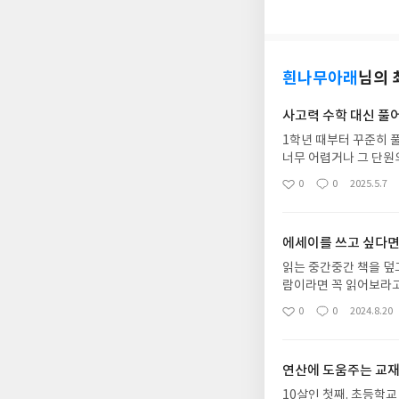
흰나무아래
님의 
사고력 수학 대신 풀
1학년 때부터 꾸준히 
너무 어렵거나 그 단원
다. 꾸준히 6학년까지
0
0
2025.5.7
좋
댓
작
아
글
성
요
일
에세이를 쓰고 싶다
읽는 중간중간 책을 덮
람이라면 꼭 읽어보라고
을 건드리는 책이었다. 
0
0
2024.8.20
좋
댓
작
숀 토머스 도허티의 답
아
글
성
를 지닌 누군가가 있으니
요
일
연산에 도움주는 교
10살인 첫째. 초등학