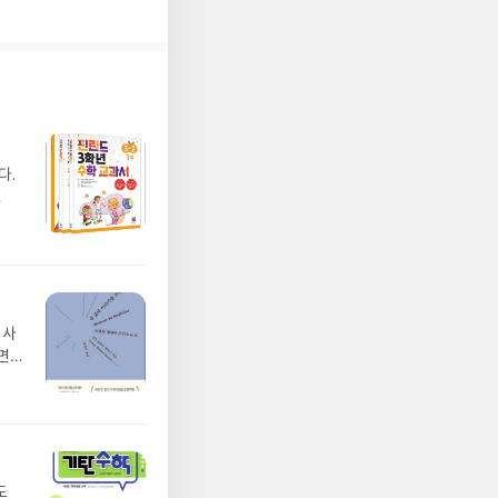
다.
 사
면
시인
상처
도