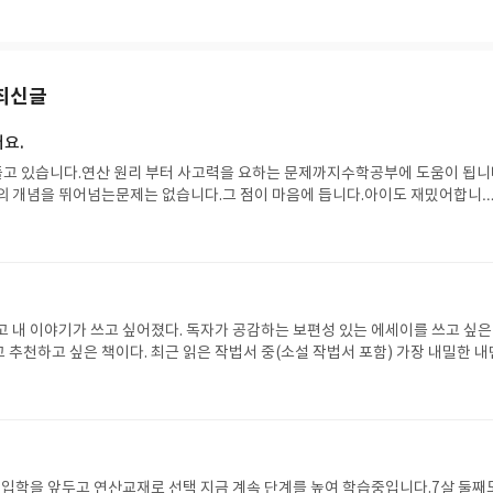
최신글
어요.
풀고 있습니다.연산 원리 부터 사고력을 요하는 문제까지수학공부에 도움이 됩니
의 개념을 뛰어넘는문제는 없습니다.그 점이 마음에 듭니다.아이도 재밌어합니
 공부할 생각입니다.
면
고 내 이야기가 쓰고 싶어졌다. 독자가 공감하는 보편성 있는 에세이를 쓰고 싶은
 추천하고 싶은 책이다. 최근 읽은 작법서 중(소설 작법서 포함) 가장 내밀한 내
책 서문만 읽고도 이 책이 좋은 책임을 알 수 있었다.-"왜 굳이"라고 묻는 대신 
변에 귀를 기울여보자. "왜냐하면 지금 저곳에 당신의 이야기와 똑같은 모양의 
까."-서문 중
재
교 입학을 앞두고 연산교재로 선택 지금 계속 단계를 높여 학습중입니다.7살 둘째