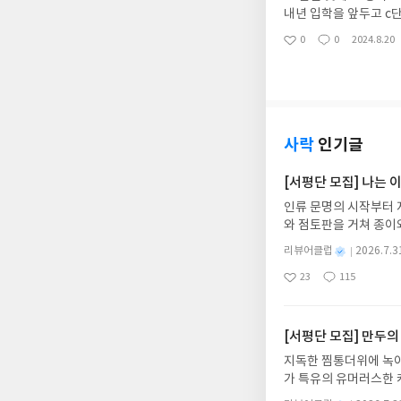
내년 입학을 앞두고 c
연산 능력을 키우는데 
0
0
2024.8.20
좋
댓
작
아
글
성
요
일
사락
인기글
[서평단 모집] 나는
인류 문명의 시작부터 
와 점토판을 거쳐 종이
는 그림책입니다. 때로
별
리뷰어클럽
2026.7.3
상에 어떻게 녹아들어 
명
작
23
115
하게 합니다.나는 이
좋
댓
작
성
아
글
성
집인원 : 10명신청기간 : 
일
요
일
2주 이내 ▶ 주소/연락
불가)▶ 서평단 신청 
[서평단 모집] 만두의
갑니다!! ※ 신청 전, 
지독한 찜통더위에 녹아
'사락'으로 개편되어 
가 특유의 유머러스한 
닌 회원정보상의 주소/
위가 싹 가시는 통쾌한