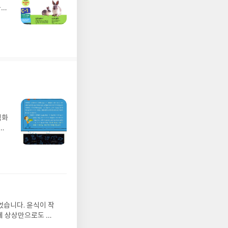
풀면
벽화
가
 일
발견
기모
 받고
수정
올라
그는
었습니다. 윤식이 작
 아
게 상상만으로도 더
에서
 풍덩 빠진 차가운