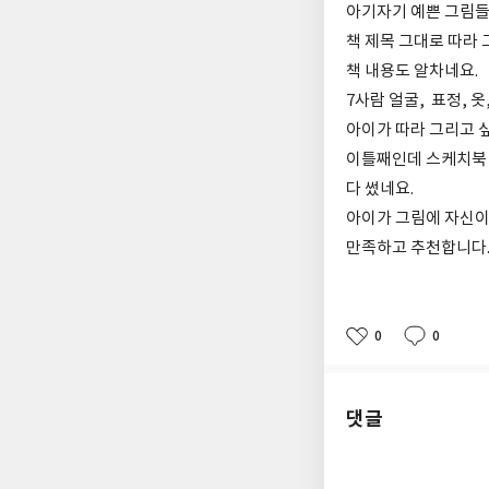
아기자기 예쁜 그림들
책 제목 그대로 따라 
책 내용도 알차네요.
7사람 얼굴, 표정, 옷
아이가 따라 그리고 
이틀째인데 스케치북
다 썼네요.
아이가 그림에 자신이
만족하고 추천합니다
0
0
좋
댓
작
아
글
성
요
일
댓글