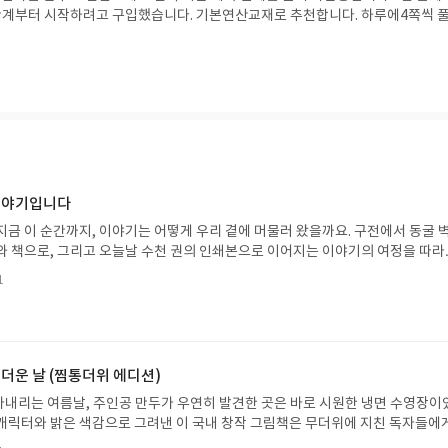
단계부터 시작하려고 구입했습니다. 기본연산교재로 추천합니다. 하루에4쪽씩 
도움이 됩니다.
 이야기입니다
지금 이 순간까지, 이야기는 어떻게 우리 곁에 머물러 왔을까요. 구전에서 동굴 
와 책으로, 그리고 오늘날 수천 권의 인쇄본으로 이어지는 이야기의 여정을 따라
는 즐거움을, 때로는 위로를, 때로는 두려움의 대상이 되기도 했던 이야기가 우리
1
있는지 되짚어보며 이야기가 지닌 본질적 가치와 이야기를 누리는 기쁨을 다시 
야기입니다글쓴이댄 야카리노 글/유수현 역출판사소원나무 예스24 바로가기 닫
2026.07.31 ~ 2026.08.04발표일자 : 2026.08.06리뷰 작성기한 : 도서/상품
처 업데이트 : 신청 전 상품 받으실 주소/연락처를 업데이트 해주세요! (선정 후 
방법 : 기대평 댓글을 작성해주세요! 먼저 작성한 리뷰를 올려주시면 당첨확률이 
 더운 날 (찜통더위 에디션)
꼭 확인해주세요!- '사락' 개설 후, 이 글의 댓글로 신청해주세요.- 기존 YES블로
내리는 여름날, 주인공 만두가 우연히 발견한 곳은 바로 시원한 냉면 수영장이
별도로 개설하지 않으셔도 됩니다. ▶ 도서/상품 발송- 도서/상품은 최근 배송지가
캐릭터와 밝은 색감으로 그려낸 이 국내 창작 그림책은 무더위에 지친 독자들에
연락처 (클릭 시 수정 가능)로 발송됩니다.- 주소/연락처에 문제가 있을 시 선정
 탈출구를 선사합니다. 소원나무 베스트셀러 시리즈의 세 번째 이야기로, 만두가