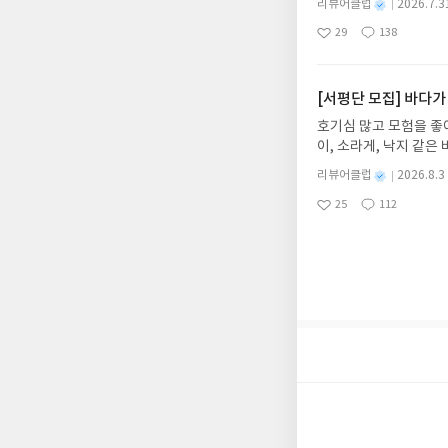
제외되거나 배송에서 누락
별
리뷰어클럽
2026.7.3
냉면 물결 속에서 짜릿
명
작
작성해주셔야 합니다. (
29
138
션)글쓴이윤식이 저출판사소
좋
댓
작
성
리뷰 작성 시 이후 선
아
글
성
2026.08.06리뷰 작
일
를 권장합니다.
요
일
이트 해주세요! (선정 
첨확률이 올라갑니다!! ※
[서평단 모집] 바다가
락'으로 개편되어 별도
호기심 많고 모험을 좋
소/연락처 (클릭 시 수
이, 소라게, 낙지 같
습니다(재발송 불가). 
데, 과연 바다에 무슨
성)- 기간내 미작성, 
별
리뷰어클럽
2026.8.3
보세요!바다가 사라졌다
명
작
개인의 감상이 포함된 
25
112
6.08.03 ~ 2026.
좋
댓
작
성
아
글
성
데이트 : 신청 전 상품
일
요
일
기대평 댓글을 작성해주
해주세요!- '사락' 개
개설하지 않으셔도 됩니
처 (클릭 시 수정 가
될 수 있습니다(재발송 
스트가 아닌 '리뷰'로 
서 제외될 수 있습니다