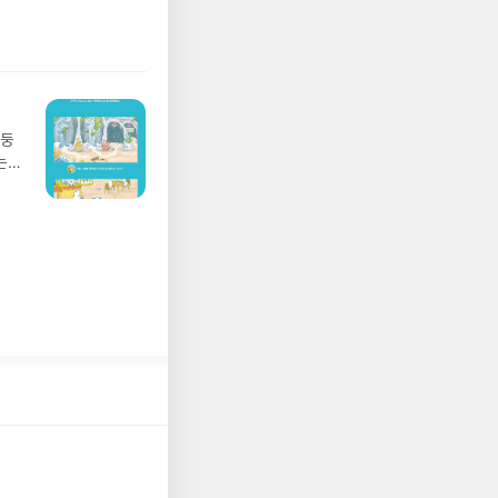
뷰를
 날 (찜통더위 에디
관한
.08.04발표일자 :
리뷰
 주소/연락처를 업데
리뷰를 올려주시면 당
존 YES블로그는 '사
아닌 회원정보상의 주
망둥
송에서 누락될 수 있
는
 아닌 '리뷰'로 작
져
다.- 리뷰어클럽은
02
 업
 :
 확인
도로
연락
누락
(포
정에