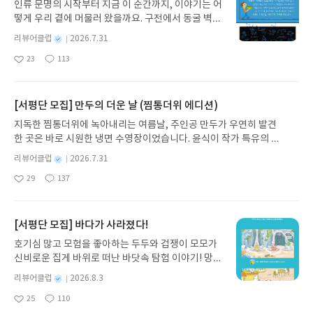
인류 문명의 시작부터 지금 이 순간까지, 이야기는 어
떻게 우리 곁에 머물러 왔을까요. 구전에서 동굴 벽화
와 점토판을 거쳐 종이와 책으로, 그리고 오늘날 수천
별
리뷰어클럽
2026.7.31
권의 인쇄본으로 이어지는 이야기의 여정을 따라가
명
작
23
113
는 그림책입니다. 때로는 즐거움을, 때로는 위로를,
좋
댓
작
성
아
글
성
때로는 두려움의 대상이 되기도 했던 이야기가 우리
일
요
일
일상에 어떻게 녹아들어 있는지 되짚어보며 이야기
가 지닌 본질적 가치와 이야기를 누리는 기쁨을 다시
[서평단 모집] 만두의 더운 날 (찜통더위 에디션)
발견하게 합니다.나는 이야기입니다글쓴이댄 야카리
지독한 찜통더위에 녹아내리는 여름날, 주인공 만두가 우연히 발견
노 글/유수현 역출판사소원나무 예스24 바로가기 닫
한 곳은 바로 시원한 냉면 수영장이었습니다. 윤식이 작가 특유의 유
기모집인원 : 10명신청기간 : 2026.07.31 ~ 2026.0
머러스한 캐릭터와 밝은 색감으로 그려낸 이 국내 창작 그림책은 무
8.04발표일자 : 2026.08.06리뷰 작성기한 : 도서/상
별
리뷰어클럽
2026.7.31
더위에 지친 독자들에게 상상만으로도 더위가 싹 가시는 통쾌한 탈출
명
작
품 받고 2주 이내 ▶ 주소/연락처 업데이트 : 신청 전
29
137
구를 선사합니다. 소원나무 베스트셀러 시리즈의 세 번째 이야기로,
좋
댓
작
성
상품 받으실 주소/연락처를 업데이트 해주세요! (선
아
글
성
만두가 풍덩 빠진 차가운 냉면 물결 속에서 짜릿한 여름 해방감을 만
일
정 후 수정 불가)▶ 서평단 신청 방법 : 기대평 댓글을
요
일
끽하는 모습이 마음속까지 시원하게 파고듭니다.만두의 더운 날 (찜
작성해주세요! 먼저 작성한 리뷰를 올려주시면 당첨
통더위 에디션)글쓴이윤식이 저출판사소원나무 예스24 바로가기 닫
[서평단 모집] 바다가 사라졌다!
확률이 올라갑니다!! ※ 신청 전, 꼭 확인해주세요!-
기모집인원 : 5명신청기간 : 2026.07.31 ~ 2026.08.04발표일자 : 20
'사락' 개설 후, 이 글의 댓글로 신청해주세요.- 기존
호기심 많고 모험을 좋아하는 두두와 겁쟁이 모모가
26.08.06리뷰 작성기한 : 도서/상품 받고 2주 이내 ▶ 주소/연락처 업
YES블로그는 '사락'으로 개편되어 별도로 개설하지
신비로운 집게 바위로 떠난 바닷속 탐험 이야기! 망둥
데이트 : 신청 전 상품 받으실 주소/연락처를 업데이트 해주세요! (선
않으셔도 됩니다. ▶ 도서/상품 발송- 도서/상품은 최
이, 소라게, 낙지 같은 바다 친구들과 신나게 놀던 중
정 후 수정 불가)▶ 서평단 신청 방법 : 기대평 댓글을 작성해주세요!
별
리뷰어클럽
2026.8.3
근 배송지가 아닌 회원정보상의 주소/연락처 (클릭
갑자기 거대해진 집게 바위의 비밀을 마주하게 되는
명
작
먼저 작성한 리뷰를 올려주시면 당첨확률이 올라갑니다!! ※ 신청 전,
시 수정 가능)로 발송됩니다.- 주소/연락처에 문제가
25
110
데, 과연 바다에 무슨 일이 벌어진 걸까요? 상상력을
좋
댓
작
성
꼭 확인해주세요!- '사락' 개설 후, 이 글의 댓글로 신청해주세요.- 기
있을 시 선정에서 제외되거나 배송에서 누락될 수 있
아
글
성