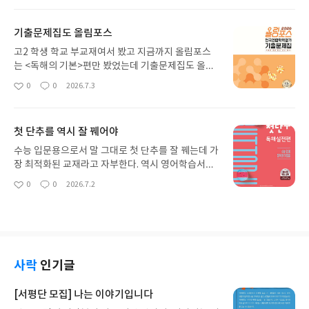
아
글
성
에 쓴 것처럼 책의 발전 가능성을 본 것 같다.책 외에
요
일
얼마든지 다른 미디어나 매체 등으로도 다룰 수 있었
기출문제집도 올림포스
을 텐데 이렇게 책의 판형으로 다루어지니 앞으로도
비슷한 시리즈로 다루어져도 좋겠다는 생각.
고2 학생 학교 부교재여서 봤고 지금까지 올림포스
는 <독해의 기본>편만 봤었는데 기출문제집도 올림
포스 시리즈가 좋아 보인다. 물론 마더텅이나 자이스
0
0
2026.7.3
좋
댓
작
토리처럼 굵직한 기존의 기출문제집 시리즈들도 있
아
글
성
지만 어차피 기출이라면 그 퀄은 해설과 판형 그 밖에
요
일
실용성 등에 따라 달라질 텐데 올림포스도 전혀 손색
첫 단추를 역시 잘 꿰어야
은 없다는 생각.
수능 입문용으로서 말 그대로 첫 단추를 잘 꿰는데 가
장 최적화된 교재라고 자부한다. 역시 영어학습서로
쎄듀 교재들은 하나같이 명불허전인 듯. 첫 단추 시리
0
0
2026.7.2
좋
댓
작
즈도 역사가 좀 된 것으로 아는데 오래 가는 시리즈는
아
글
성
역시 이유가 있는듯. 고2 학생들에게는 다소 쉽게 느
요
일
껴질 난이도고 현재 등급에 따라 물론 차이는 있겠지
만 확실히 고1 학생들에게 가장 최적화된 교재이지
싶다. 후속으로 <파워업> 시리즈를 택하거나 함께 병
행해도 안정적인 수능 영어 기반을 마련하는데 이상
사락
인기글
적인 커리큘럼으로 생각하며 아마 첫단추 시리즈도
내용만 소폭 개정이 되더라도 네이밍 자체는 계속 이
[서평단 모집] 나는 이야기입니다
어갈듯.