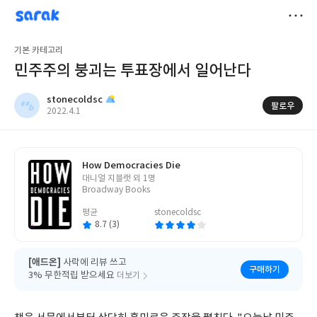
sarak
stonecoldsc
저
기본 카테고리
장
민주주의 붕괴는 투표장에서 일어난다
stonecoldsc
팔로우
작
2022.4.1
성
일
How Democracies Die
글
대니얼 지블랫 외 1명
쓴
Broadway Books
이
평균
stonecoldsc
8.7 (3)
[애드온]
사락에 리뷰 쓰고
구매하기
3% 무한적립 받으세요
더보기