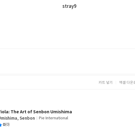
stray9
카트 넣기
엑셀 다운
Viola: The Art of Senbon Umishima
Umishima, Senbon
Pie International
글
평
0
(0)
쓴
출
균
이
판