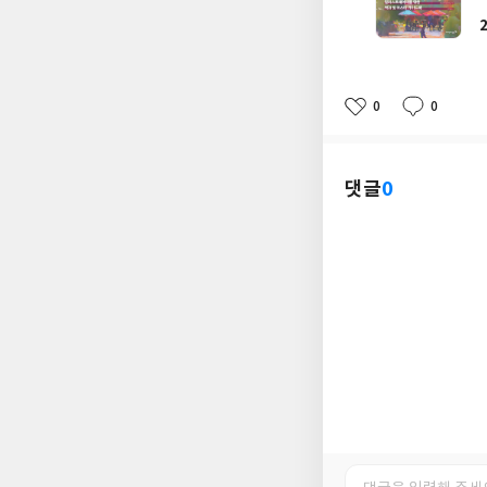
0
0
좋
댓
작
아
글
성
요
일
댓글
0