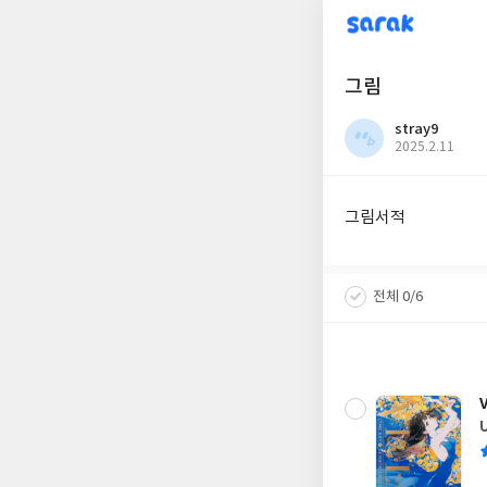
sarak
그림
stray9
작
2025.2.11
성
일
그림서적
전체 0/6