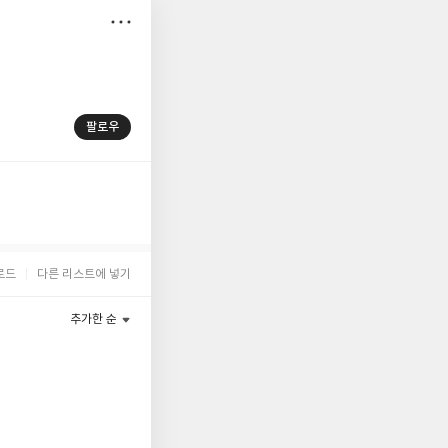
저
장
팔로우
로드
다른 리스트에 넣기
추가한 순