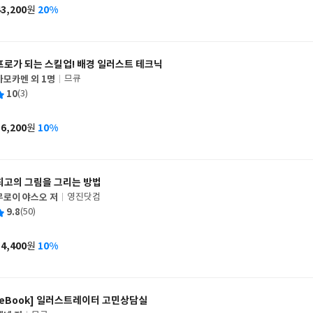
사
43,200
20%
원
가
격
프로가 되는 스킬업! 배경 일러스트 테크닉
가모카멘 외 1명
므큐
글
평
10
(3)
쓴
출
균
이
판
사
16,200
10%
원
가
격
최고의 그림을 그리는 방법
무로이 야스오 저
영진닷컴
글
평
9.8
(50)
쓴
출
균
이
판
사
14,400
10%
원
가
격
[eBook] 일러스트레이터 고민상담실