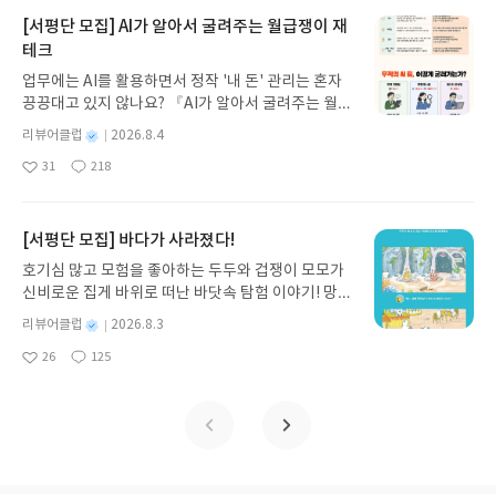
로 풀어내, 고전이 낯선 독자도 이야기의 흐름을 놓치
지 않고 끝까지 읽을 수 있다. 3천 년을 이어 온 귀향
[서평단 모집] AI가 알아서 굴려주는 월급쟁이 재
과 모험의 대서사시가 가장 읽기 편한 번역으로 새롭
테크
게 펼쳐진다.한권으로 읽는 오디세이아글쓴이호메로
업무에는 AI를 활용하면서 정작 '내 돈' 관리는 혼자
스 저/육혜원 역출판사이화북스 예스24 바로가기 닫
끙끙대고 있지 않나요? 『AI가 알아서 굴려주는 월급
기모집인원 : 5명신청기간 : 2026.08.05 ~ 2026.08.
쟁이 재테크』는 챗GPT·클로드·제미나이·퍼플렉시
09발표일자 : 2026.08.13리뷰 작성기한 : 도서/상품
별
리뷰어클럽
2026.8.4
티를 나만의 재테크 팀으로 만드는 실전 가이드입니
받고 2주 이내 ▶ 주소/연락처 업데이트 : 신청 전 상
명
작
31
218
다. 재무 진단부터 주식 투자, 부동산, 절세, 자산 관
좋
댓
작
성
품 받으실 주소/연락처를 업데이트 해주세요! (선정
아
글
성
리 자동화 루틴까지, 코딩 없이도 프롬프트 하나로 2
일
후 수정 불가)▶ 서평단 신청 방법 : 기대평 댓글을 작
요
일
0년 차 재무 전문가의 맞춤 조언을 받을 수 있습니다.
성해주세요! 먼저 작성한 리뷰를 올려주시면 당첨확
좋은 정보를 찾는 시대는 끝났습니다. 이제는 좋은 질
[서평단 모집] 바다가 사라졌다!
률이 올라갑니다!! ※ 신청 전, 꼭 확인해주세요!- '사
문을 던지는 사람이 돈을 법니다. 경제적 자유를 앞당
락' 개설 후, 이 글의 댓글로 신청해주세요.- 기존 YE
호기심 많고 모험을 좋아하는 두두와 겁쟁이 모모가
기고 싶은 월급쟁이라면, 이 책이 바로 그 시작입니
S블로그는 '사락'으로 개편되어 별도로 개설하지 않
신비로운 집게 바위로 떠난 바닷속 탐험 이야기! 망둥
다.AI가 알아서 굴려주는 월급쟁이 재테크글쓴이김
으셔도 됩니다. ▶ 도서/상품 발송- 도서/상품은 최근
이, 소라게, 낙지 같은 바다 친구들과 신나게 놀던 중
태형 저출판사한빛미디어 예스24 바로가기 닫기모
별
리뷰어클럽
2026.8.3
배송지가 아닌 회원정보상의 주소/연락처 (클릭 시
갑자기 거대해진 집게 바위의 비밀을 마주하게 되는
명
작
집인원 : 5명신청기간 : 2026.08.04 ~ 2026.08.08발
수정 가능)로 발송됩니다.- 주소/연락처에 문제가 있
26
125
데, 과연 바다에 무슨 일이 벌어진 걸까요? 상상력을
좋
댓
작
성
표일자 : 2026.08.13리뷰 작성기한 : 도서/상품 받고
을 시 선정에서 제외되거나 배송에서 누락될 수 있습
아
글
성
자극하는 환상적인 해양 모험 동화 속으로 풍덩 빠져
일
2주 이내 ▶ 주소/연락처 업데이트 : 신청 전 상품 받
요
일
니다(재발송 불가). ▶ 리뷰 작성- 도서/상품을 받고
보세요!바다가 사라졌다!글쓴이서휘 글출판사풀
으실 주소/연락처를 업데이트 해주세요! (선정 후 수
2주 이내 리뷰를 작성해주셔야 합니다. (포스트가 아
빛 예스24 바로가기 닫기모집인원 : 20명신청기간 :
정 불가)▶ 서평단 신청 방법 : 기대평 댓글을 작성해
닌 '리뷰'로 작성)- 기간내 미작성, 불성실한 리뷰, 도
2026.08.03 ~ 2026.08.07발표일자 : 2026.08.13리
주세요! 먼저 작성한 리뷰를 올려주시면 당첨확률이
서/상품과 무관한 리뷰 작성 시 이후 선정에서 제외
뷰 작성기한 : 도서/상품 받고 2주 이내 ▶ 주소/연락
올라갑니다!! ※ 신청 전, 꼭 확인해주세요!- '사락' 개
될 수 있습니다.- 리뷰어클럽은 개인의 감상이 포함
처 업데이트 : 신청 전 상품 받으실 주소/연락처를 업