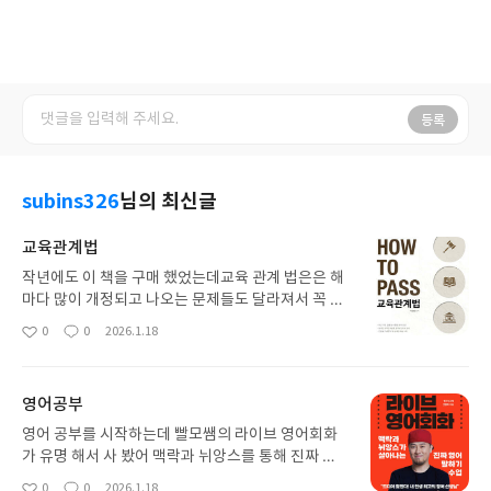
등록
subins326
님의 최신글
교육관계법
작년에도 이 책을 구매 했었는데교육 관계 법은은 해
마다 많이 개정되고 나오는 문제들도 달라져서 꼭 매
년 구비에 두어야 하는 책인 것 같습니다. 교육 관계
0
0
2026.1.18
좋
댓
작
법을 공부 하시고 싶으시다면 이 책을 추천 드립니다.
아
글
성
경범 쌤이 교육학을 잘 가르치시는 것 같아요.
요
일
영어공부
영어 공부를 시작하는데 빨모쌤의 라이브 영어회화
가 유명 해서 사 봤어 맥락과 뉘앙스를 통해 진짜 영
어를 배울 수 있어서 너무 유용 했고 앞으로도 이 책
0
0
2026.1.18