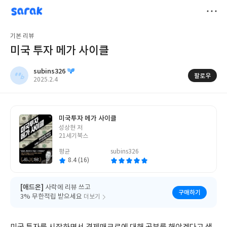
sarak
subins326
저
기본 리뷰
장
미국 투자 메가 사이클
subins326
팔로우
작
2025.2.4
성
일
미국투자 메가 사이클
글
성상현 저
쓴
21세기북스
이
평균
subins326
8.4 (16)
[애드온]
사락에 리뷰 쓰고
구매하기
3% 무한적립 받으세요
더보기