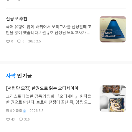
좋
댓
작
을 통해 열심히 공부 할게요. 영어공부를 뭘로 할지
아
글
성
고민 이시라면 이 책을 추천 드려요. 추천합니다.
요
일
신공모 추천!
국어 유형이 많이 바뀌어서 모의고사를 선정할때 고
민을 많이 했습니다..! 권규호 선생님 모의고사가 제
일 실전난이도와 비슷하다는 말을 듣고 구매하게 되
0
0
2025.2.5
좋
댓
작
었는데요 결과는 대만족!! 문제가 깔끔하고 필요없는
아
글
성
유형도 안들어가 있고 해설도 자세하고 좋아요 이런
요
일
양질의 문제를 풀어볼 수 있게 해주셔서 감사합니
다!! 나중에 나오는 신봉모도 정말 궁금해집니다
사락
인기글
[서평단 모집] 한권으로 읽는 오디세이아
크리스토퍼 놀란 감독의 영화 『오디세이』 원작을
한 권으로 만난다. 트로이 전쟁이 끝난 뒤, 영웅 오디
세우스는 고향 이타케로 돌아가기 위해 키클롭스, 마
별
리뷰어클럽
2026.8.5
녀 키르케, 세이렌의 노래, 포세이돈의 분노를 헤쳐
명
작
43
316
나간다. 그리스 철학 전공자인 옮긴이가 호메로스의
좋
댓
작
성
아
글
성
방대한 24권 서사를 현대적이고 자연스러운 한국어
일
요
일