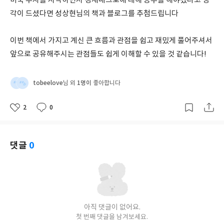
미국 투자를 시작하면서 경제매크로에 대해 공부를 해야겠다고 생
각이 드셨다면 성상현님의 책과 블로그를 추첨드립니다
이번 책에서 가지고 계신 큰 흐름과 관점을 쉽고 재밌게 풀어주셔서
앞으로 공유해주시는 관점들도 쉽게 이해할 수 있을 것 같습니다!
tobeelove
1명이
님 외
좋아합니다
2
0
좋
댓
작
아
글
성
요
일
댓글
0
아직 댓글이 없어요.
첫 번째 댓글을 남겨보세요.