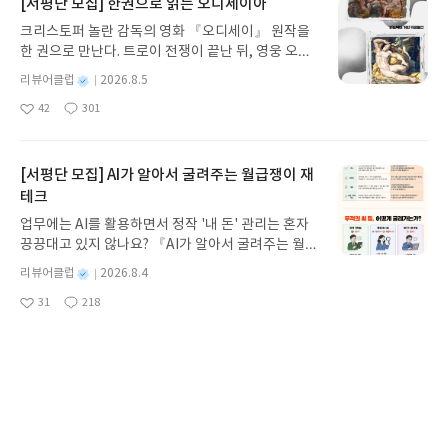
[서평단 모집] 한권으로 읽는 오디세이아
크리스토퍼 놀란 감독의 영화 『오디세이』 원작을
한 권으로 만난다. 트로이 전쟁이 끝난 뒤, 영웅 오디
세우스는 고향 이타케로 돌아가기 위해 키클롭스, 마
별
리뷰어클럽
2026.8.5
녀 키르케, 세이렌의 노래, 포세이돈의 분노를 헤쳐
명
작
42
301
나간다. 그리스 철학 전공자인 옮긴이가 호메로스의
좋
댓
작
성
아
글
성
방대한 24권 서사를 현대적이고 자연스러운 한국어
일
요
일
로 풀어내, 고전이 낯선 독자도 이야기의 흐름을 놓치
지 않고 끝까지 읽을 수 있다. 3천 년을 이어 온 귀향
[서평단 모집] AI가 알아서 굴려주는 월급쟁이 재
과 모험의 대서사시가 가장 읽기 편한 번역으로 새롭
테크
게 펼쳐진다.한권으로 읽는 오디세이아글쓴이호메로
업무에는 AI를 활용하면서 정작 '내 돈' 관리는 혼자
스 저/육혜원 역출판사이화북스 예스24 바로가기 닫
끙끙대고 있지 않나요? 『AI가 알아서 굴려주는 월급
기모집인원 : 5명신청기간 : 2026.08.05 ~ 2026.08.
쟁이 재테크』는 챗GPT·클로드·제미나이·퍼플렉시
09발표일자 : 2026.08.13리뷰 작성기한 : 도서/상품
별
리뷰어클럽
2026.8.4
티를 나만의 재테크 팀으로 만드는 실전 가이드입니
받고 2주 이내 ▶ 주소/연락처 업데이트 : 신청 전 상
명
작
31
218
다. 재무 진단부터 주식 투자, 부동산, 절세, 자산 관
좋
댓
작
성
품 받으실 주소/연락처를 업데이트 해주세요! (선정
아
글
성
리 자동화 루틴까지, 코딩 없이도 프롬프트 하나로 2
일
후 수정 불가)▶ 서평단 신청 방법 : 기대평 댓글을 작
요
일
0년 차 재무 전문가의 맞춤 조언을 받을 수 있습니다.
성해주세요! 먼저 작성한 리뷰를 올려주시면 당첨확
좋은 정보를 찾는 시대는 끝났습니다. 이제는 좋은 질
[서평단 모집] 바다가 사라졌다!
률이 올라갑니다!! ※ 신청 전, 꼭 확인해주세요!- '사
문을 던지는 사람이 돈을 법니다. 경제적 자유를 앞당
락' 개설 후, 이 글의 댓글로 신청해주세요.- 기존 YE
호기심 많고 모험을 좋아하는 두두와 겁쟁이 모모가
기고 싶은 월급쟁이라면, 이 책이 바로 그 시작입니
S블로그는 '사락'으로 개편되어 별도로 개설하지 않
신비로운 집게 바위로 떠난 바닷속 탐험 이야기! 망둥
다.AI가 알아서 굴려주는 월급쟁이 재테크글쓴이김
으셔도 됩니다. ▶ 도서/상품 발송- 도서/상품은 최근
이, 소라게, 낙지 같은 바다 친구들과 신나게 놀던 중
태형 저출판사한빛미디어 예스24 바로가기 닫기모
별
리뷰어클럽
2026.8.3