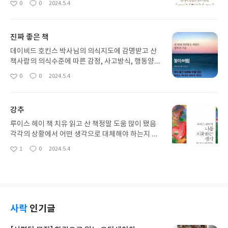
0
0
2024.5.4
좋
댓
작
다면 실망할 수도 있음그래서 1점 마이너스하지만
아
글
성
온라인 글쓰기 시장을 확대했다는 점에서는 감사
요
일
진짜 좋은 책
데이비드 호킨스 박사님의 의식지도에 감명받고 산
책사람의 의식수준에 따른 감정, 사고방식, 행동양식
을 세세하게 설명해줘서 그것과 날 비교했음신기하
0
0
2024.5.4
좋
댓
작
게도 지난 인생의 성장과 의식수준의 발달 과정과 명
아
글
성
백한 상관성이 있음앞으로도 나의 의식수준을 확인
요
일
하는데 쓸 생각
강추
루이스 헤이 책 치유 읽고 산 책정말 도움 많이 됐음
각각의 상황에서 어떤 생각으로 대체해야 하는지 잘
나와 있어서 계속 반복해서 읽으면서 무의식을 변화
1
0
2024.5.4
좋
댓
작
하는데 활용했음지금은 책 속 내용으로 생각하는 경
아
글
성
향성이 생김인생이 전보다 훨씬 좋아졌음
요
일
사락
인기글