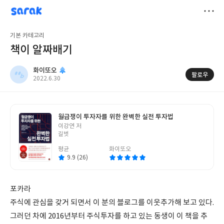
sarak
화이또오
저
기본 카테고리
장
책이 알짜배기
화이또오
팔로우
작
2022.6.30
성
일
월급쟁이 투자자를 위한 완벽한 실전 투자법
글
이강연 저
쓴
길벗
이
평균
화이또오
9.9 (26)
포카라
주식에 관심을 갖거 되면서 이 분의 블로그를 이웃추가해 보고 있다.
그러던 차에 2016년부터 주식투자를 하고 있는 동생이 이 책을 추