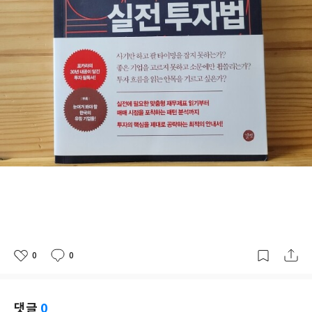
0
0
좋
댓
작
아
글
성
요
일
댓글
0