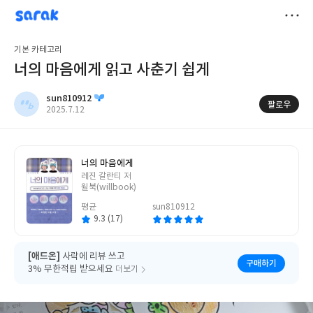
sarak
sun810912
저
기본 카테고리
장
너의 마음에게 읽고 사춘기 쉽게
sun810912
팔로우
작
2025.7.12
성
일
너의 마음에게
글
레진 갈란티 저
쓴
윌북(willbook)
이
평균
sun810912
9.3 (17)
[애드온]
사락에 리뷰 쓰고
구매하기
3% 무한적립 받으세요
더보기