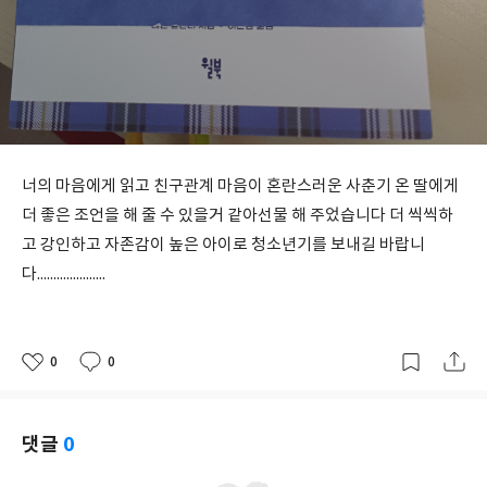
너의 마음에게 읽고 친구관계 마음이 혼란스러운 사춘기 온 딸에게
더 좋은 조언을 해 줄 수 있을거 같아선물 해 주었습니다 더 씩씩하
고 강인하고 자존감이 높은 아이로 청소년기를 보내길 바랍니
다.....................
0
0
좋
댓
작
아
글
성
요
일
댓글
0