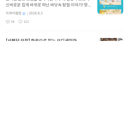
신비로운 집게 바위로 떠난 바닷속 탐험 이야기! 망둥
이, 소라게, 낙지 같은 바다 친구들과 신나게 놀던 중
별
리뷰어클럽
2026.8.3
갑자기 거대해진 집게 바위의 비밀을 마주하게 되는
명
작
26
121
데, 과연 바다에 무슨 일이 벌어진 걸까요? 상상력을
좋
댓
작
성
아
글
성
자극하는 환상적인 해양 모험 동화 속으로 풍덩 빠져
일
요
일
보세요!바다가 사라졌다!글쓴이서휘 글출판사풀
빛 예스24 바로가기 닫기모집인원 : 20명신청기간 :
[서평단 모집] 한권으로 읽는 오디세이아
2026.08.03 ~ 2026.08.07발표일자 : 2026.08.13리
크리스토퍼 놀란 감독의 영화 『오디세이』 원작을
뷰 작성기한 : 도서/상품 받고 2주 이내 ▶ 주소/연락
한 권으로 만난다. 트로이 전쟁이 끝난 뒤, 영웅 오디
처 업데이트 : 신청 전 상품 받으실 주소/연락처를 업
세우스는 고향 이타케로 돌아가기 위해 키클롭스, 마
데이트 해주세요! (선정 후 수정 불가)▶ 서평단 신청
별
리뷰어클럽
2026.8.5
녀 키르케, 세이렌의 노래, 포세이돈의 분노를 헤쳐
명
작
방법 : 기대평 댓글을 작성해주세요! 먼저 작성한 리
36
224
나간다. 그리스 철학 전공자인 옮긴이가 호메로스의
좋
댓
작
성
뷰를 올려주시면 당첨확률이 올라갑니다!! ※ 신청
아
글
성
방대한 24권 서사를 현대적이고 자연스러운 한국어
일
전, 꼭 확인해주세요!- '사락' 개설 후, 이 글의 댓글로
요
일
로 풀어내, 고전이 낯선 독자도 이야기의 흐름을 놓치
신청해주세요.- 기존 YES블로그는 '사락'으로 개편
지 않고 끝까지 읽을 수 있다. 3천 년을 이어 온 귀향
[서평단 모집] AI가 알아서 굴려주는 월급쟁이 재
되어 별도로 개설하지 않으셔도 됩니다. ▶ 도서/상
과 모험의 대서사시가 가장 읽기 편한 번역으로 새롭
테크
품 발송- 도서/상품은 최근 배송지가 아닌 회원정보
게 펼쳐진다.한권으로 읽는 오디세이아글쓴이호메로
상의 주소/연락처 (클릭 시 수정 가능)로 발송됩니다.
업무에는 AI를 활용하면서 정작 '내 돈' 관리는 혼자
스 저/육혜원 역출판사이화북스 예스24 바로가기 닫
- 주소/연락처에 문제가 있을 시 선정에서 제외되거
끙끙대고 있지 않나요? 『AI가 알아서 굴려주는 월급
기모집인원 : 5명신청기간 : 2026.08.05 ~ 2026.08.
나 배송에서 누락될 수 있습니다(재발송 불가). ▶ 리
쟁이 재테크』는 챗GPT·클로드·제미나이·퍼플렉시
09발표일자 : 2026.08.13리뷰 작성기한 : 도서/상품
별
리뷰어클럽
2026.8.4
뷰 작성- 도서/상품을 받고 2주 이내 리뷰를 작성해
티를 나만의 재테크 팀으로 만드는 실전 가이드입니
받고 2주 이내 ▶ 주소/연락처 업데이트 : 신청 전 상
명
작
주셔야 합니다. (포스트가 아닌 '리뷰'로 작성)- 기간
29
179
다. 재무 진단부터 주식 투자, 부동산, 절세, 자산 관
좋
댓
작
성