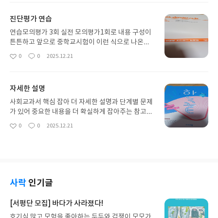
도록 해야겠어요 ..........
요
일
진단평가 연습
연습모의평가 3회 실전 모의평가1회로 내용 구성이
튼튼하고 앞으로 중학교시험이 이런 식으로 나온다
는것을 인지해 줄 만한 문제집이네요 핵심자료 추려
0
0
2025.12.21
좋
댓
작
놓는거랑 읽기자료로 역사 속 인물이야기가 있어 좋
아
글
성
네요 1년을 정리해 줄 문제집입니다
요
일
자세한 설명
사회교과서 핵심 잡아 더 자세한 설명과 단계별 문제
가 있어 중요한 내용을 더 확실하게 잡아주는 참고서
입니다 한끝사회로 공부하면 고학년이 되어도 더 어
0
0
2025.12.21
좋
댓
작
려운 문제도 이해를 잘 할거 같습니다 배송은 쿠팡보
아
글
성
다 더 빨라서 좋아요........
요
일
사락
인기글
[서평단 모집] 바다가 사라졌다!
호기심 많고 모험을 좋아하는 두두와 겁쟁이 모모가