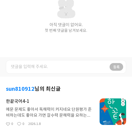
아직 댓글이 없어요.
첫 번째 댓글을 남겨보세요.
등록
sun810912
님의 최신글
한끝국어4-1
예문 문제도 좋아서 독해력이 커지네요 단원평가 준
비하는데도 좋아요 가면 갈수력 문해력을 요하는데
기르는데 딱 좋은 문제집이라서 항상 한끝으로 공부
0
0
2026.1.8
좋
댓
작
하고 있어요 방학동안 예습해서 4학년 준비할 수 있
아
글
성