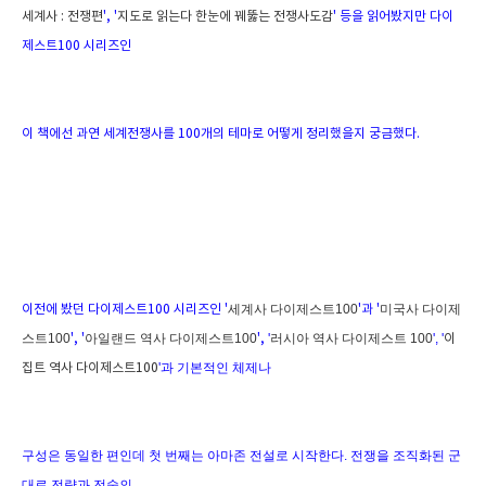
세계사 : 전쟁
편
', '
지도로 읽는다 한눈에 꿰뚫는 전쟁사도감
' 등을 읽어봤지만 다이
제스트100 시리즈인
이 책에선 과연 세계전쟁사를 100개의 테마로 어떻게 정리했을지 궁금했다.
세계사 다이제스트100
미국사 다이제
이전에 봤던 다이제스트100 시리즈인
'
'과 '
스트100
아일랜드 역사 다이제스트100
'
러시아 역사 다이제스트 100
', '
', '
'
,
이
'과 기본적인 체제나
집트 역사 다이제스트100
구성은 동일한 편인데 첫 번째는 아마존 전설로 시작한다. 전쟁을 조직화된 군
대로 전략과 전술의