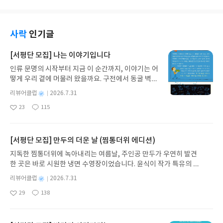
릴 때 아동용으로 봤던 것 같은 기억이 흐릿하게 있지
상 큐알코드를 넣어놨으면 더 좋았을 것 같다. 다음으
배치하기는 해도 요즘처럼 국경선 개념이 있었던 게
만 나머지 작품들은 제목이나 줄거리 정도만 대략 들
로 르누아르의 여자 아이들 그림들이 등장하는데 국
아니어서 국경선에 철책을 설치한다거나 병력을 배
어봤을 뿐으로 그나마 '사람으로 무엇으로 사는가'
립중앙박물관 전시때 봤던 '분홍과 검은색 모자를 쓴
치하지는 않았던 것 같다. 그러다 식민지 시대가 열리
등이 수록된 단편집과 축약본으로 읽은 '안나 카레니
사락
인기글
소녀'를 다시 만나게 되어 반가웠다. 다음으로 톨스토
면서 제국들끼리 식민지를 나눠 먹기 하면서 지도에
나'가 있는 톨스토이와 비교하면 너무 소원한 사이다.
이의 단편들이 연달아 등장하는데 '주인과 일꾼'은
줄을 그어 자기들 식민지로 삼기 시작했다. 이때 별다
이번에 도스토옙스키 탄생 205주년을 기념하여 그
[서평단 모집] 나는 이야기입니다
알고 보니 '이반 일리치의 죽음'에수록되어 이미 읽
른 근거 없는 직선형 국경선들이 생기게 되었는데 그
의 단편 3편이 수록된 이 책을 통해 드디어 도스토옙
은 작품이었다. 그리고 중간에 뜬금없이 '들어가
게 오늘날에도 각종 분쟁의 도화선이 되곤 한다. 이렇
인류 문명의 시작부터 지금 이 순간까지, 이야기는 어
스키의 문학 세계에 입문을 했다고 해도 과언이 아닌
며'가 나오는데 여기서 톨스토이와르누아르의 비밀
게 국경선은 역사와 결코 무관하지 않은데 이 책에선
떻게 우리 곁에 머물러 왔을까요. 구전에서 동굴 벽화
데 모두 제목도 들어본 적 없는 생소한 작품들이지만
이 폭로된다. 톨스토이는 결혼 전 자신의 영지의 농민
국가별 국경선만 다루는 게 아니라 정치적, 문화적 경
와 점토판을 거쳐 종이와 책으로, 그리고 오늘날 수천
과연 어떤 작품들일지 기대가 되었다. '백야', '남의
별
리뷰어클럽
2026.7.31
여인이었던 아크시냐와 사이에티모페이 바지킨이란
계들도 다루고 있어 좀 더 입체적으로 이해할 수 있
권의 인쇄본으로 이어지는 이야기의 여정을 따라가
아내와 침대 밑 사나이', '첫사랑'의 세 단편이 수록되
명
작
아들을 두었고 르누아르도 결혼 전 사귀던 리즈 트레
23
115
게 돕고 있다. 무엇보다 지도 위에 다양한 경계선들을
는 그림책입니다. 때로는 즐거움을, 때로는 위로를,
어 있는데 모두 사랑이라는 공통의주제를 각기 다른
좋
댓
작
성
오와 사이에 잔 트레오란딸을 두었다. 이 책을 통해
표시하여 시각적으로 보여주니 훨씬 이해가 수월했
아
글
성
때로는 두려움의 대상이 되기도 했던 이야기가 우리
방식으로 그려내고 있다. 먼저 '백야'는 동명의 영화
일
요
일
처음 알게 된 사실인데 두 사람이 자신의 사생아를 대
다. 이 책을 통해 새롭게 알게 된 사실들이 수두룩한
일상에 어떻게 녹아들어 있는지 되짚어보며 이야기
가 먼저 떠올랐는데 내용은 살짝 엉뚱한 느낌이었다.
한 태도도 사뭇달랐다. 톨스토이는 티모페이를 철저
데 프랑스처럼 해외 영토가 많은 나라도 있고, 여전
가 지닌 본질적 가치와 이야기를 누리는 기쁨을 다시
[서평단 모집] 만두의 더운 날 (찜통더위 에디션)
소심한 성격의 한 남자가 우연히 치근덕대는 남자를
히 외면하면서 아무런 지원도 해주지 않은 반면 르누
히 국경 분쟁을 벌이고 있는 곳들도 적지 않았다. 그
발견하게 합니다.나는 이야기입니다글쓴이댄 야카리
쫓아내준 인연으로 만난 여자와 나흘 밤을 만나는 얘
지독한 찜통더위에 녹아내리는 여름날, 주인공 만두가 우연히 발견
아르는비록 딸을 공식적으로 인정하진 않았지만 경
리고 바다도 육지처럼서로 자기 구역이라 다투는 경
노 글/유수현 역출판사소원나무 예스24 바로가기 닫
기인데 마치 영화같은 인연이 이루어질 것 같았지만
한 곳은 바로 시원한 냉면 수영장이었습니다. 윤식이 작가 특유의 유
제적으로 계속 후원을 하고 딸에게 보낸 편지들도 남
우가 많아서 전세계가 분쟁 지역인 느낌마저 들었다.
기모집인원 : 10명신청기간 : 2026.07.31 ~ 2026.0
좀 황당한 결말을 맞게 된다. 처음 만난 사람과 그러
머러스한 캐릭터와 밝은 색감으로 그려낸 이 국내 창작 그림책은 무
아있었다. 톨스토이의 '악마'란 단편이 그의 자전적
진짜 국경과 관련된 쟁점들을 총망라하는 책이었는
8.04발표일자 : 2026.08.06리뷰 작성기한 : 도서/상
별
리뷰어클럽
2026.7.31
는 것도 좀 이해가 안 되었지만 좀 어이없는 결말이
더위에 지친 독자들에게 상상만으로도 더위가 싹 가시는 통쾌한 탈출
소설이라 할 수 있었는데 결혼 전 만났던 농민 여인에
데 러시아와 중국의 국경 확대의 야욕과 코로나 19
명
작
품 받고 2주 이내 ▶ 주소/연락처 업데이트 : 신청 전
마치 꿈을 꾼 듯한 느낌이다. 다음 작품은 제목부터
29
138
구를 선사합니다. 소원나무 베스트셀러 시리즈의 세 번째 이야기로,
게 갈등하는 남자의 모습이 딱 톨스토이 자신이었던
좋
댓
작
성
시절의국경 폐쇄 등 최근에 있었던 일들까지 다루어
상품 받으실 주소/연락처를 업데이트 해주세요! (선
수상한 느낌이 들었는데 역시나 정말 황당한 상황
아
글
성
만두가 풍덩 빠진 차가운 냉면 물결 속에서 짜릿한 여름 해방감을 만
것이다. 추가로 아내를 살해한 남자의얘기인 '크로이
일
국경을 바탕으로 한 각종 문제들을 제대로 정리할 수
정 후 수정 불가)▶ 서평단 신청 방법 : 기대평 댓글을
이 펼쳐진다. 아내의 외도를 의심해 아내를 찾으러간
요
일
끽하는 모습이 마음속까지 시원하게 파고듭니다.만두의 더운 날 (찜
체르 소나타'의 요약본까지 실려 있다. 엮은 이는 톨
있게 해준 책이었다.
작성해주세요! 먼저 작성한 리뷰를 올려주시면 당첨
남편의 기괴한(?) 모험담이 펼쳐지는데 자신의얘기