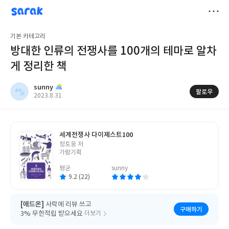
sarak
sunny
저
기본 카테고리
장
방대한 인류의 전쟁사를 100개의 테마로 알차
게 정리한 책
sunny
팔로우
작
2023.8.31
성
일
세계전쟁사 다이제스트100
글
정토웅 저
쓴
가람기획
이
평균
sunny
9.2 (22)
[애드온]
사락에 리뷰 쓰고
구매하기
3% 무한적립 받으세요
더보기