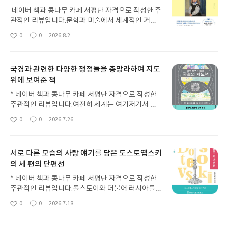
네이버 책과 콩나무 카페 서평단 자격으로 작성한 주
관적인 리뷰입니다.문학과 미술에서 세계적인 거장
들의 조합을 다루는 세계문화전집 시리즈는 카프카
0
0
2026.8.2
좋
댓
작
와 실레를 다룬 2권 '만나지 않은 쌍둥이'를 흥미롭게
아
글
성
읽어 3권인 이 책도 기대가 되었다. 3권의 주인공은
요
일
러시아 문학을 대표하는 레프 톨스토이와 인상파를
국경과 관련한 다양한 쟁점들을 총망라하여 지도
대표하는 오귀스트 르누아르였다. 최근 도스토옙스
위에 보여준 책
키의 세 편의 단편을 수록한 단편선을 읽어서 그와 라
이벌이라 할 수 있는 톨스토이도 공평하게 볼 때가 되
* 네이버 책과 콩나무 카페 서평단 자격으로 작성한
었다고 생각했는데 그나마 톨스토이의 작품은 '이반
주관적인 리뷰입니다.여전히 세계는 여기저기서 분
일리치의 죽음'을 읽은 지 3년만이었다. 르누아르는
쟁으로 인한 전쟁 중이라 조용할 날이 없다. 흔히 인
0
0
2026.7.26
작년 예술의전당에서 열린 '세잔, 르누아르전', 국립
좋
댓
작
간의 역사를 전쟁의 역사라 하지만 아무리 인간의 문
아
글
성
중앙박물관에서 열린 '인상주의에서 초기 모더니즘
명이 발전한다 해도 싸우지 않고 평화롭게 지내기는
요
일
까지' 현재 세종문화회관에서 열리고 있는 '인상주의
요원한 것 같다. 국경은 나라 사이의 경계를 뜻하지만
넘어' 등 여러 전시에 출품된 작품들이 전시의 대
서로 다른 모습의 사랑 얘기를 담은 도스토옙스키
다양한 기능을 하고 있고 아직도 서로 조금이라도
표 작품으로 내세울 정도로 각광을 받고 있어 이 책을
의 세 편의 단편선
더 차지하기 위해 다투는 경우가 많다. 분단 국가에서
통해 좀 더 다양한 작품들을 만나볼 수 있지 않을
살고 있지만 이젠 오래 고착된 상태라 국경의 의미가
* 네이버 책과 콩나무 카페 서평단 자격으로 작성한
까 기대가 되었다. 책 제목이 '거장의 사생아들'이어
그리 와닿진 않는데 국경의 주제로 해서 이 책에서 과
주관적인 리뷰입니다.톨스토이와 더불어 러시아를
서 이 두 사람이 사생아라고 착각할 수도 있지만 알
연 어떤 얘기들을 들려줄지 궁금했다.총 6장에 걸쳐
대표하는 세계적인 문호인 도스토옙스키의 작품은
고 보니 그들에게 사생아가 있다는 충격적인 내용이
0
0
2026.7.18
그야말로 국경의 모든 걸 알려주는 책이라 할 수 있었
좋
댓
작
사실 직접 읽어 본 기억은 없다. '죄와 벌', '카라마조
었다.먼저 이 책과 함께 들으면 좋을 클래식을 추천하
아
글
성
는데 1800년 이전에는 국경에 대해 그리 민감하게
프가의 형제들' 등 그의 대표작 중에서 '죄와 벌'은 어
요
일
는데 요즘 음악 관련 책에서 유행하는 것처럼 관련영
반응하지 않았던 것 같다. 전략적 요충지에 군사들을