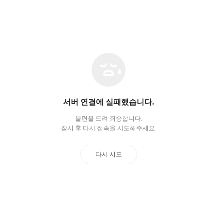
네
트
워
크
오
서버 연결에 실패했습니다.
류
불편을 드려 죄송합니다.
잠시 후 다시 접속을 시도해주세요.
다시 시도