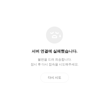
네
트
워
크
오
서버 연결에 실패했습니다.
류
불편을 드려 죄송합니다.
잠시 후 다시 접속을 시도해주세요.
다시 시도