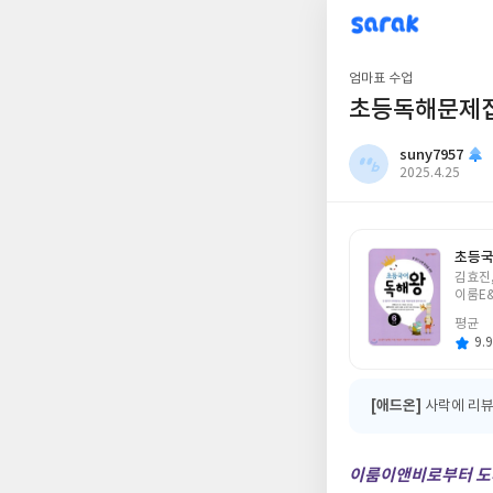
sarak
suny7957
엄마표 수업
초등독해문제집
suny7957
작
2025.4.25
성
일
초등국
글
김효진
쓴
이룸E
이
평균
9.9
[애드온]
사락에 리뷰
이룸이앤비로부터 도서