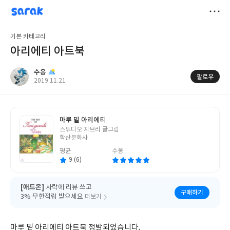
sarak
수옹
저
기본 카테고리
장
아리에티 아트북
수옹
팔로우
작
2019.11.21
성
일
마루 밑 아리에티
글
스튜디오 지브리 글그림
쓴
학산문화사
이
평균
수옹
9 (6)
[애드온]
사락에 리뷰 쓰고
구매하기
3% 무한적립 받으세요
더보기
마루 밑 아리에티 아트북 정발되었습니다.