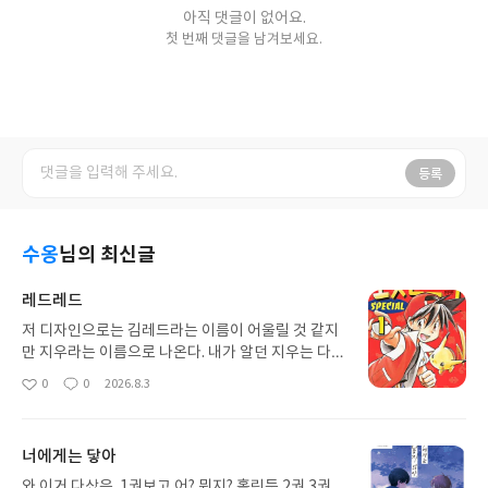
아직 댓글이 없어요.
첫 번째 댓글을 남겨보세요.
등록
수옹
님의 최신글
레드레드
저 디자인으로는 김레드라는 이름이 어울릴 것 같지
만 지우라는 이름으로 나온다. 내가 알던 지우는 다르
지만 껄껄. 뭐 다들 아는 내용이라 누구는 노잼이라고
0
0
2026.8.3
좋
댓
작
생각할 수도 있는데 읽으면 걍 추억여행 한다고 생각
아
글
성
하면 좋음. 어렷을때 못읽은거 어른돼서 돈주고 읽는
요
일
다~
너에게는 닿아
와 이거 다샀음. 1권보고 어? 뭐지? 홀린듯 2권 3권