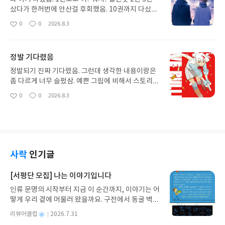
샀다가 한꺼번에 안산걸 후회했음. 10권까지 다샀음.
이거 한번에 주르륵 읽어야됨. 1나권씩 사면 후회함
0
0
2026.8.3
좋
댓
작
왜 이거 한꺼번에 안샀지 하고 내가 그랬음. 아무튼
아
글
성
재밌음 작가님 그림 최고 잘그림.
요
일
정발 기다렸음
정발되기 진짜 기다렸음. 그런데 생각한 내용이랑은
좀 다르게 너무 슬펐삼. 예쁜 그림에 비해서 스토리는
박진감이나 액션감있진 않아요. 오히려 잔잔한 느낌
0
0
2026.8.3
좋
댓
작
이라. 그래도 캐릭터나 그림은 귀엽습니다. 2권도 구
아
글
성
매할 예정입니다. 작가님 힘내세요.
요
일
사락
인기글
[서평단 모집] 나는 이야기입니다
인류 문명의 시작부터 지금 이 순간까지, 이야기는 어
떻게 우리 곁에 머물러 왔을까요. 구전에서 동굴 벽화
와 점토판을 거쳐 종이와 책으로, 그리고 오늘날 수천
별
리뷰어클럽
2026.7.31
권의 인쇄본으로 이어지는 이야기의 여정을 따라가
명
작