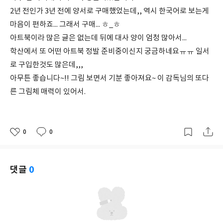
2년 전인가 3년 전에 양서로 구매했었는데,, 역시 한국어로 보는게
마음이 편하죠... 그래서 구매... ㅎ_ㅎ
아트북이라 많은 글은 없는데 뒤에 대사 양이 엄청 많아서...
학산에서 또 어떤 아트북 정발 준비중이신지 궁금하네요ㅠㅠ 일서
로 구입한것도 많은데,,,
아무튼 좋습니다~!! 그림 보면서 기분 좋아져요~ 이 감독님의 또다
른 그림체 매력이 있어서.
0
0
좋
댓
작
아
글
성
요
일
댓글
0