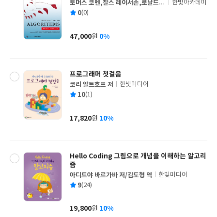
토머스 코멘,찰스 레이서손,로날드
한빛아카데미
글
리베스트,클리포드 스타인 공저/문병
평
0
(0)
쓴
출
로,심규석,이충세 공역
균
이
판
사
47,000
0%
원
가
격
프로그래머 첫걸음
코리 알트호프 저
한빛미디어
글
평
10
(1)
쓴
출
균
이
판
사
17,820
10%
원
가
격
Hello Coding 그림으로 개념을 이해하는 알고리
즘
아디트야 바르가바 저/김도형 역
한빛미디어
글
평
9
(24)
쓴
출
균
이
판
사
19,800
10%
원
가