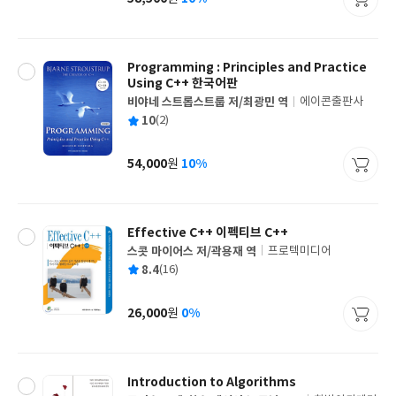
가
격
Programming : Principles and Practice
Using C++ 한국어판
비야네 스트롭스트룹 저/최광민 역
에이콘출판사
글
평
10
(2)
쓴
출
균
이
판
사
54,000
10%
원
가
격
Effective C++ 이펙티브 C++
스콧 마이어스 저/곽용재 역
프로텍미디어
글
평
8.4
(16)
쓴
출
균
이
판
사
26,000
0%
원
가
격
Introduction to Algorithms