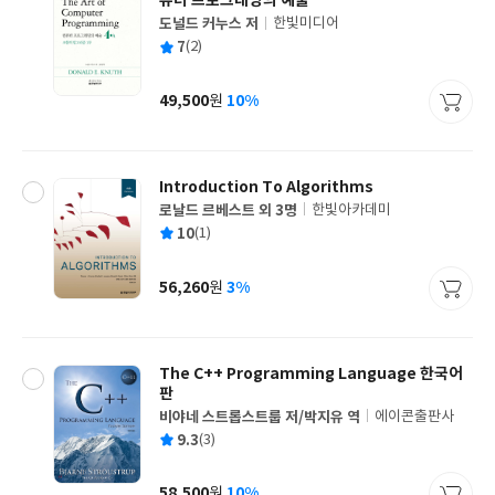
퓨터 프로그래밍의 예술
도널드 커누스 저
한빛미디어
글
평
7
(2)
쓴
출
균
이
판
사
49,500
10%
원
가
격
Introduction To Algorithms
로날드 르베스트 외 3명
한빛아카데미
글
평
10
(1)
쓴
출
균
이
판
사
56,260
3%
원
가
격
The C++ Programming Language 한국어
판
비야네 스트롭스트룹 저/박지유 역
에이콘출판사
글
평
9.3
(3)
쓴
출
균
이
판
사
58,500
10%
원