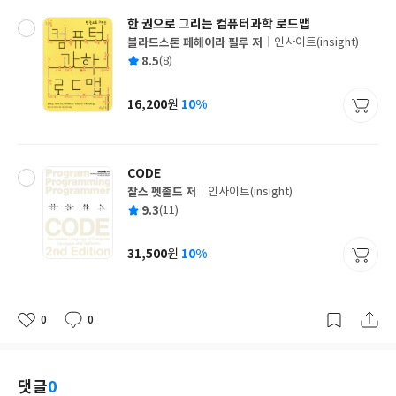
한 권으로 그리는 컴퓨터과학 로드맵
블라드스톤 페헤이라 필루 저
인사이트(insight)
글
평
8.5
(8)
쓴
출
균
이
판
사
16,200
10%
원
가
격
CODE
찰스 펫졸드 저
인사이트(insight)
글
평
9.3
(11)
쓴
출
균
이
판
사
31,500
10%
원
가
격
0
0
좋
댓
작
아
글
성
요
일
댓글
0