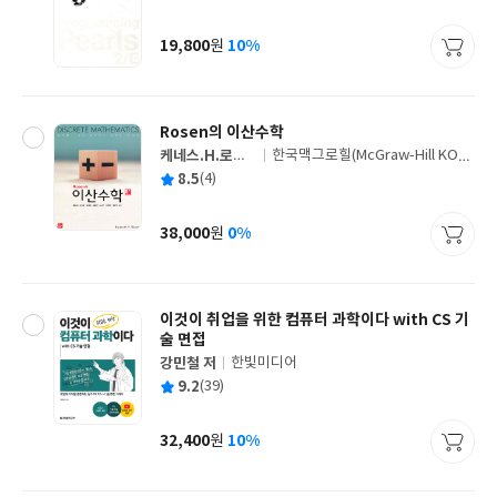
균
이
판
사
19,800
10%
원
가
격
Rosen의 이산수학
케네스.H.로젠
한국맥그로힐(McGraw-Hill KORE
글
저
A)
평
8.5
(4)
쓴
출
균
이
판
사
38,000
0%
원
가
격
이것이 취업을 위한 컴퓨터 과학이다 with CS 기
술 면접
강민철 저
한빛미디어
글
평
9.2
(39)
쓴
출
균
이
판
사
32,400
10%
원
가
격