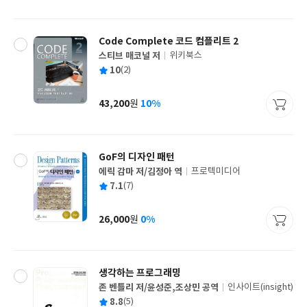
격
Code Complete 코드 컴플리트 2
스티브 매코널 저
위키북스
글
평
10
(2)
쓴
출
균
이
판
사
43,200
10%
원
가
격
GoF의 디자인 패턴
에릭 감마 저/김정아 역
프로텍미디어
글
평
7.1
(7)
쓴
출
균
이
판
사
26,000
0%
원
가
격
생각하는 프로그래밍
존 벤틀리 저/윤성준,조상민 공역
인사이트(insight)
글
평
8.8
(5)
쓴
출