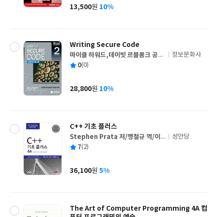
사
13,500
10%
원
가
격
Writing Secure Code
마이클 하워드,데이빗 르블롱크 공
정보문화사
글
저/지정기,박선미,정성훈 공역
평
0
(0)
쓴
출
균
이
판
사
28,800
10%
원
가
격
C++ 기초 플러스
Stephen Prata 저/맹철규 역/이
성안당
글
호웅 감역
평
7
(2)
쓴
출
균
이
판
사
36,100
5%
원
가
격
The Art of Computer Programming 4A 컴