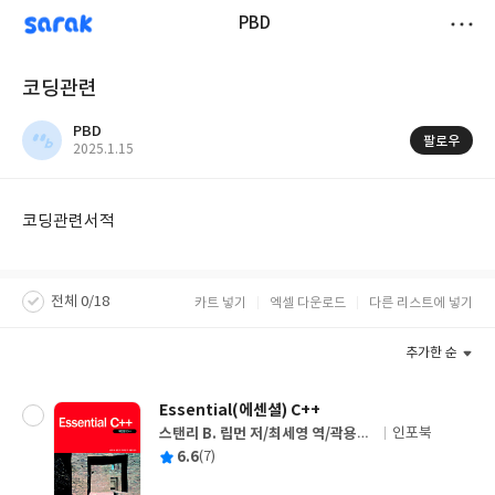
sarak
PBD
저
코딩관련
장
PBD
팔로우
작
2025.1.15
성
일
코딩관련서적
전체 0/18
카트 넣기
엑셀 다운로드
다른 리스트에 넣기
추가한 순
Essential(에센셜) C++
스탠리 B. 립먼 저/최세영 역/곽용재
인포북
글
감수
평
6.6
(7)
쓴
출
균
이
판