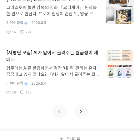
2026.08.03 ~ 2026.08.07발표일자 : 2026.08.13리
크리스토퍼 놀란 감독의 영화 『오디세이』 원작을
뷰 작성기한 : 도서/상품 받고 2주 이내 ▶ 주소/연락
한 권으로 만난다. 트로이 전쟁이 끝난 뒤, 영웅 오디
처 업데이트 : 신청 전 상품 받으실 주소/연락처를 업
세우스는 고향 이타케로 돌아가기 위해 키클롭스, 마
데이트 해주세요! (선정 후 수정 불가)▶ 서평단 신청
별
리뷰어클럽
2026.8.5
녀 키르케, 세이렌의 노래, 포세이돈의 분노를 헤쳐
명
작
방법 : 기대평 댓글을 작성해주세요! 먼저 작성한 리
36
224
나간다. 그리스 철학 전공자인 옮긴이가 호메로스의
좋
댓
작
성
뷰를 올려주시면 당첨확률이 올라갑니다!! ※ 신청
아
글
성
방대한 24권 서사를 현대적이고 자연스러운 한국어
일
전, 꼭 확인해주세요!- '사락' 개설 후, 이 글의 댓글로
요
일
로 풀어내, 고전이 낯선 독자도 이야기의 흐름을 놓치
신청해주세요.- 기존 YES블로그는 '사락'으로 개편
지 않고 끝까지 읽을 수 있다. 3천 년을 이어 온 귀향
[서평단 모집] AI가 알아서 굴려주는 월급쟁이 재
되어 별도로 개설하지 않으셔도 됩니다. ▶ 도서/상
과 모험의 대서사시가 가장 읽기 편한 번역으로 새롭
테크
품 발송- 도서/상품은 최근 배송지가 아닌 회원정보
게 펼쳐진다.한권으로 읽는 오디세이아글쓴이호메로
상의 주소/연락처 (클릭 시 수정 가능)로 발송됩니다.
업무에는 AI를 활용하면서 정작 '내 돈' 관리는 혼자
스 저/육혜원 역출판사이화북스 예스24 바로가기 닫
- 주소/연락처에 문제가 있을 시 선정에서 제외되거
끙끙대고 있지 않나요? 『AI가 알아서 굴려주는 월급
기모집인원 : 5명신청기간 : 2026.08.05 ~ 2026.08.
나 배송에서 누락될 수 있습니다(재발송 불가). ▶ 리
쟁이 재테크』는 챗GPT·클로드·제미나이·퍼플렉시
09발표일자 : 2026.08.13리뷰 작성기한 : 도서/상품
별
리뷰어클럽
2026.8.4
뷰 작성- 도서/상품을 받고 2주 이내 리뷰를 작성해
티를 나만의 재테크 팀으로 만드는 실전 가이드입니
받고 2주 이내 ▶ 주소/연락처 업데이트 : 신청 전 상
명
작
주셔야 합니다. (포스트가 아닌 '리뷰'로 작성)- 기간
29
179
다. 재무 진단부터 주식 투자, 부동산, 절세, 자산 관
좋
댓
작
성
품 받으실 주소/연락처를 업데이트 해주세요! (선정
내 미작성, 불성실한 리뷰, 도서/상품과 무관한 리뷰
아
글
성
리 자동화 루틴까지, 코딩 없이도 프롬프트 하나로 2
일
후 수정 불가)▶ 서평단 신청 방법 : 기대평 댓글을 작
요
일
작성 시 이후 선정에서 제외될 수 있습니다.- 리뷰어
0년 차 재무 전문가의 맞춤 조언을 받을 수 있습니다.
성해주세요! 먼저 작성한 리뷰를 올려주시면 당첨확
클럽은 개인의 감상이 포함된 300자 이상의 리뷰를
좋은 정보를 찾는 시대는 끝났습니다. 이제는 좋은 질
률이 올라갑니다!! ※ 신청 전, 꼭 확인해주세요!- '사
권장합니다.
문을 던지는 사람이 돈을 법니다. 경제적 자유를 앞당
락' 개설 후, 이 글의 댓글로 신청해주세요.- 기존 YE
기고 싶은 월급쟁이라면, 이 책이 바로 그 시작입니
S블로그는 '사락'으로 개편되어 별도로 개설하지 않
다.AI가 알아서 굴려주는 월급쟁이 재테크글쓴이김
으셔도 됩니다. ▶ 도서/상품 발송- 도서/상품은 최근
태형 저출판사한빛미디어 예스24 바로가기 닫기모
맨위로
배송지가 아닌 회원정보상의 주소/연락처 (클릭 시