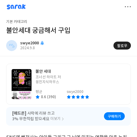
sarak
swye2000
저
기본 카테고리
장
불안세대 궁금해서 구입
swye2000
팔로우
작
2024.9.8
성
일
불안 세대
글
조너선 하이트 저
쓴
웅진지식하우스
이
평균
swye2000
8.6 (390)
[애드온]
사락에 리뷰 쓰고
구매하기
3% 무한적립 받으세요
더보기