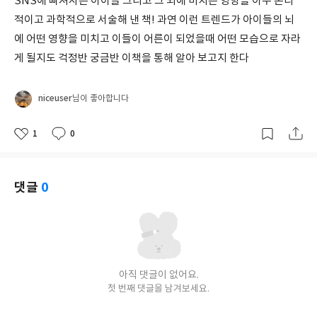
SNS에 빠져사는 아이들 그리고 그 뇌에 미치는 영향을 아주 논리
적이고 과학적으로 서술해 낸 책! 과연 이런 트렌드가 아이들의 뇌
에 어떤 영향을 미치고 이들이 어른이 되었을때 어떤 모습으로 자라
게 될지도 걱정반 궁금반 이책을 통해 알아 보고지 한다
niceuser
님이 좋아합니다
1
0
좋
댓
작
아
글
성
요
일
댓글
0
아직 댓글이 없어요.
첫 번째 댓글을 남겨보세요.