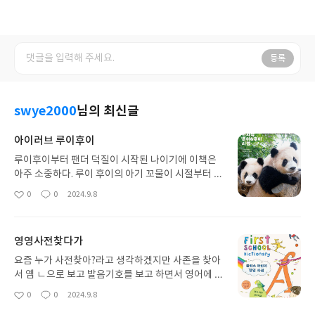
등록
swye2000
님의 최신글
아이러브 루이후이
루이후이부터 팬더 덕질이 시작된 나이기에 이책은
아주 소중하다. 루이 후이의 아기 꼬물이 시절부터 사
진으로 기록된 책. 특히 송영관 사육사가 써내려가는
0
0
2024.9.8
좋
댓
작
육아일기는 마음이 참 따뜻해지게 해준다. 루이 후이
아
글
성
를 사랑하는 이들이라면 반드시 구매할 책이다. 힐링
요
일
그 자체
영영사전찾다가
요즘 누가 사전찾아?라고 생각하겠지만 사존을 찾아
서 옘 ㄴ으로 보고 발음기호를 보고 하면서 영어에 대
한 유의미한 고리 만들기에 초등시절부터 그런 경험
0
0
2024.9.8
좋
댓
작
이 필요하다고 생각하여 구매한책! 귱금한 단어는 꼭
아
글
성