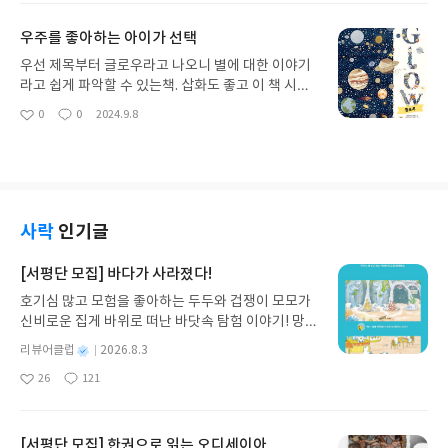
한번씩 찾으라고 책상에 놓아 주었습니다
요
일
우주를 좋아하는 아이가 선택
우선 제목부터 글로우라고 나오니 별에 대한 이야기
라고 쉽게 파악할 수 있는책. 삽화도 좋고 이 책 시리
즈들도 있다는 것을 알게 되어 더 관심을 가지게 되었
0
0
2024.9.8
좋
댓
작
네요. 그런데 별의 이야기가 행성보다는 항성 이야기
아
글
성
가 많은 것 같네요:) 하지만 아이에게 별 이야기 실컷
요
일
해주는 책 굿
사락
인기글
[서평단 모집] 바다가 사라졌다!
호기심 많고 모험을 좋아하는 두두와 겁쟁이 모모가
신비로운 집게 바위로 떠난 바닷속 탐험 이야기! 망둥
이, 소라게, 낙지 같은 바다 친구들과 신나게 놀던 중
별
리뷰어클럽
2026.8.3
갑자기 거대해진 집게 바위의 비밀을 마주하게 되는
명
작
26
121
데, 과연 바다에 무슨 일이 벌어진 걸까요? 상상력을
좋
댓
작
성
아
글
성
자극하는 환상적인 해양 모험 동화 속으로 풍덩 빠져
일
요
일
보세요!바다가 사라졌다!글쓴이서휘 글출판사풀
빛 예스24 바로가기 닫기모집인원 : 20명신청기간 :
[서평단 모집] 한권으로 읽는 오디세이아