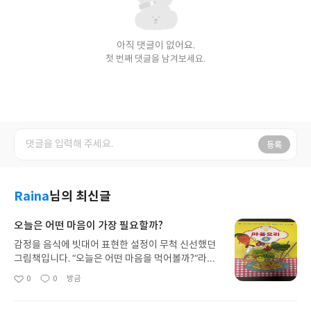
아직 댓글이 없어요.
첫 번째 댓글을 남겨보세요.
등록
Raina
님의 최신글
오늘은 어떤 마음이 가장 필요할까?
감정을 음식에 빗대어 표현한 설정이 무척 신선했던
그림책입니다. “오늘은 어떤 마음을 먹어볼까?“라는
질문으로 시작되는 이야기가 재미있어서 아이도 자
0
0
방금
좋
댓
작
연스럽게 몰입하며 읽었습니다.당도래와 푸릇반 친
아
글
성
구들이 짝꿍 정하기, 반장 선거, 소풍, 친구와의 갈등
요
일