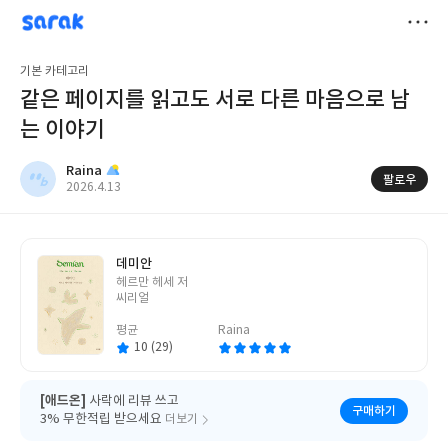
sarak
Raina
저
기본 카테고리
장
같은 페이지를 읽고도 서로 다른 마음으로 남
는 이야기
Raina
팔로우
작
2026.4.13
성
일
데미안
글
헤르만 헤세 저
쓴
씨리얼
이
평균
Raina
10 (29)
[애드온]
사락에 리뷰 쓰고
구매하기
3% 무한적립 받으세요
더보기