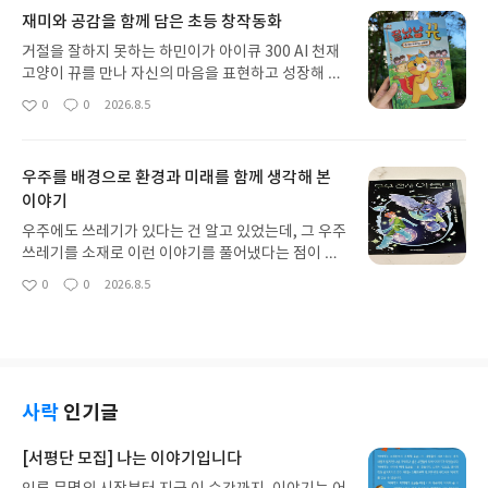
처럼 학교에서 한 번쯤 겪을 수 있는 다양한 상황을
재미와 공감을 함께 담은 초등 창작동화
통해 여러 감정을 보여줍니다. 아이들의 일상과 가까
운 이야기라 공감하며 읽기 좋았습니다.감정을 어렵
거절을 잘하지 못하는 하민이가 아이큐 300 AI 천재
게 설명하기보다 음식 메뉴처럼 친근하게 표현해 아
고양이 뀨를 만나 자신의 마음을 표현하고 성장해 가
이들이 자신의 마음을 편하게 이야기할 수 있도록 이
는 이야기예요. 닥터 프로스트와 블랙버드 감정 사냥
0
0
2026.8.5
좋
댓
작
끌어 주는 점이 좋았습니다. 마지막에 등장하는 마음
꾼이 등장해 긴장감 있게 전개되어 아이도 끝까지 재
아
글
성
뷔페처럼 기쁨도, 용기도, 응원도 함께 나누고 싶어
미있게 읽었답니다. 특히 귀엽지만 똑똑한 뀨의 활약
요
일
지는 따뜻한 그림책이었습니다.
을 가장 좋아했고, 하민이가 조금씩 달라지는 모습도
우주를 배경으로 환경과 미래를 함께 생각해 본
흥미롭게 지켜봤어요. 재미있게 읽으면서 자연스럽
이야기
게 자신의 감정을 표현하는 방법과 건강하게 거절하
는 용기에 대해서도 생각해 볼 수 있는 책이었어
우주에도 쓰레기가 있다는 건 알고 있었는데, 그 우주
요. 마지막에는 다음 이야기에서 하민이와 뀨를 노리
쓰레기를 소재로 이런 이야기를 풀어냈다는 점이 흥
는 닥터 프로스트에 어떻게 맞설지 아이도 저도 기대
미로웠습니다.<우주 전사 아토믹 1 : 알란의 추방자
0
0
2026.8.5
하게 되었습니다.
좋
댓
작
들>은 우주 쓰레기로 인해 지구가 역사 속으로 사라
아
글
성
진 미래를 배경으로, 마지막 지구인 아토믹과 AI 라
요
일
이, 그리고 자신의 운명을 거부한 소녀 야니가 함께하
는 SF 모험 이야기입니다.우주를 배경으로 한 모험
속에 빠져들다보니 자연스럽게 환경에 대해서도 생
각해 보게 되었습니다. 요즘 환경 오염과 이상 기후를
사락
인기글
보며 “정말 언젠가는 우리 지구도 이렇게 될 수 있을
까?” 하는 생각도 들었고, 우주 쓰레기 역시 우리가
[서평단 모집] 나는 이야기입니다
관심을 가져야 할 환경 문제라는 점도 다시 찾아보게