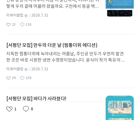
인류 문명의 시작부터 지금 이 순간까지, 이야기는 어
되었어요.또 운명이 정해져 있다고 믿기보다 스스로
떻게 우리 곁에 머물러 왔을까요. 구전에서 동굴 벽화
미래를 만들어 가려는 야니의 모습을 보며, 결국 자신
와 점토판을 거쳐 종이와 책으로, 그리고 오늘날 수천
의 삶도 스스로 개척해 나가야 한다는 메시지도 자연
별
리뷰어클럽
2026.7.31
권의 인쇄본으로 이어지는 이야기의 여정을 따라가
스럽게 전해졌습니다.환경과 우주를 배경으로 한 SF,
명
작
23
116
는 그림책입니다. 때로는 즐거움을, 때로는 위로를,
그리고 성장 이야기를 좋아하는 초등학생들이 재미
좋
댓
작
성
아
글
성
때로는 두려움의 대상이 되기도 했던 이야기가 우리
있게 읽을 수 있는 책이었습니다.
일
요
일
일상에 어떻게 녹아들어 있는지 되짚어보며 이야기
가 지닌 본질적 가치와 이야기를 누리는 기쁨을 다시
[서평단 모집] 만두의 더운 날 (찜통더위 에디션)
발견하게 합니다.나는 이야기입니다글쓴이댄 야카리
지독한 찜통더위에 녹아내리는 여름날, 주인공 만두가 우연히 발견
노 글/유수현 역출판사소원나무 예스24 바로가기 닫
한 곳은 바로 시원한 냉면 수영장이었습니다. 윤식이 작가 특유의 유
기모집인원 : 10명신청기간 : 2026.07.31 ~ 2026.0
머러스한 캐릭터와 밝은 색감으로 그려낸 이 국내 창작 그림책은 무
8.04발표일자 : 2026.08.06리뷰 작성기한 : 도서/상
별
리뷰어클럽
2026.7.31
더위에 지친 독자들에게 상상만으로도 더위가 싹 가시는 통쾌한 탈출
명
작
품 받고 2주 이내 ▶ 주소/연락처 업데이트 : 신청 전
29
139
구를 선사합니다. 소원나무 베스트셀러 시리즈의 세 번째 이야기로,
좋
댓
작
성
상품 받으실 주소/연락처를 업데이트 해주세요! (선
아
글
성
만두가 풍덩 빠진 차가운 냉면 물결 속에서 짜릿한 여름 해방감을 만
일
정 후 수정 불가)▶ 서평단 신청 방법 : 기대평 댓글을
요
일
끽하는 모습이 마음속까지 시원하게 파고듭니다.만두의 더운 날 (찜
작성해주세요! 먼저 작성한 리뷰를 올려주시면 당첨
통더위 에디션)글쓴이윤식이 저출판사소원나무 예스24 바로가기 닫
[서평단 모집] 바다가 사라졌다!
확률이 올라갑니다!! ※ 신청 전, 꼭 확인해주세요!-
기모집인원 : 5명신청기간 : 2026.07.31 ~ 2026.08.04발표일자 : 20
'사락' 개설 후, 이 글의 댓글로 신청해주세요.- 기존
호기심 많고 모험을 좋아하는 두두와 겁쟁이 모모가
1
0
26.08.06리뷰 작성기한 : 도서/상품 받고 2주 이내 ▶ 주소/연락처 업
좋
댓
작
YES블로그는 '사락'으로 개편되어 별도로 개설하지
신비로운 집게 바위로 떠난 바닷속 탐험 이야기! 망둥
데이트 : 신청 전 상품 받으실 주소/연락처를 업데이트 해주세요! (선
아
글
성
않으셔도 됩니다. ▶ 도서/상품 발송- 도서/상품은 최
이, 소라게, 낙지 같은 바다 친구들과 신나게 놀던 중
요
일
정 후 수정 불가)▶ 서평단 신청 방법 : 기대평 댓글을 작성해주세요!
별
리뷰어클럽
2026.8.3
근 배송지가 아닌 회원정보상의 주소/연락처 (클릭
갑자기 거대해진 집게 바위의 비밀을 마주하게 되는
명
작
먼저 작성한 리뷰를 올려주시면 당첨확률이 올라갑니다!! ※ 신청 전,
시 수정 가능)로 발송됩니다.- 주소/연락처에 문제가
26
118
데, 과연 바다에 무슨 일이 벌어진 걸까요? 상상력을
좋
댓
작
성
꼭 확인해주세요!- '사락' 개설 후, 이 글의 댓글로 신청해주세요.- 기
있을 시 선정에서 제외되거나 배송에서 누락될 수 있
아
글
성
자극하는 환상적인 해양 모험 동화 속으로 풍덩 빠져
일