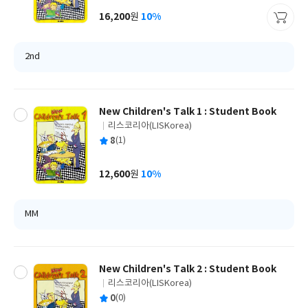
사
16,200
10%
원
가
격
2nd
New Children's Talk 1 : Student Book
리스코리아(LISKorea)
글
평
8
(1)
쓴
출
균
이
판
사
12,600
10%
원
가
격
MM
New Children's Talk 2 : Student Book
리스코리아(LISKorea)
글
평
0
(0)
쓴
출