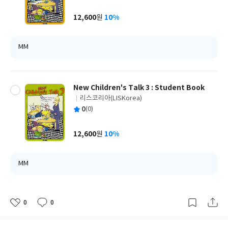
균
이
판
사
12,600
10%
원
가
격
MM
New Children's Talk 3 : Student Book
리스코리아(LISKorea)
글
평
0
(0)
쓴
출
균
이
판
사
12,600
10%
원
가
격
MM
0
0
좋
댓
작
아
글
성
요
일