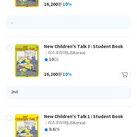
사
16,200
10%
원
가
격
..
New Children's Talk 3 : Student Book
리스코리아(LISKorea)
글
평
10
(1)
쓴
출
균
이
판
사
16,200
10%
원
가
격
2nd
New Children's Talk 1 : Student Book
리스코리아(LISKorea)
글
평
9.6
(9)
쓴
출
균
이
판