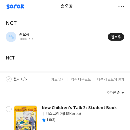
sarak
손오공
저
NCT
장
손오공
팔로우
작
2008.7.21
성
일
NCT
전체 0/6
카트 넣기
엑셀 다운로드
다른 리스트에 넣기
추가한 순
New Children's Talk 2 : Student Book
리스코리아(LISKorea)
글
평
10
(3)
쓴
출
균
이
판