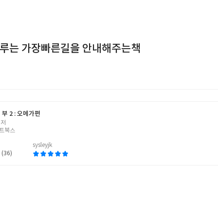
이루는 가장빠른길을 안내해주는책
부 2 : 오메가편
 저
트북스
sysleyjk
 (36)