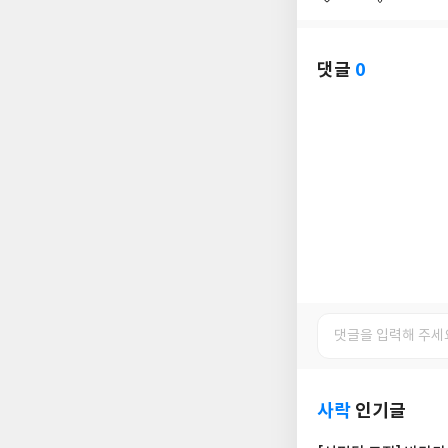
좋
댓
작
아
글
성
요
일
댓글
0
사락
인기글