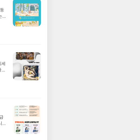
망둥
는
져
02
 업
 :
 확인
도로
연락
디세
누락
나간
(포
풀
정에
 모험
/육
발표일
실
요!
 이
월급
 ▶
니
발송됩
20년
 ▶
문을
기간