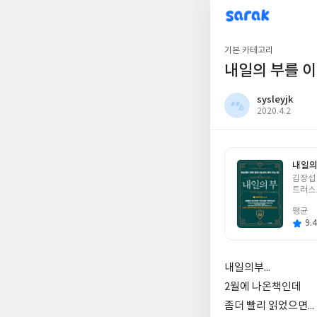
sarak
sysleyjk
기본 카테고리
내일의 부를 
sysleyjk
작
2020.4.2
성
일
내일의 
글
김장섭
쓴
트러스
이
평균
9.4
내일의부...
2월에 나온책인데
좀더 빨리 읽었으면...