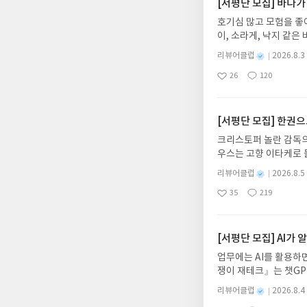
[서평단 모집] 바다가
호기심 많고 모험을 좋
이, 소라게, 낙지 같
데, 과연 바다에 무슨
별
리뷰어클럽
2026.8.3
보세요!바다가 사라졌다
명
작
26
120
6.08.03 ~ 2026.
좋
댓
작
성
아
글
성
데이트 : 신청 전 상품
일
요
일
기대평 댓글을 작성해주
해주세요!- '사락' 개
[서평단 모집] 한권
개설하지 않으셔도 됩니
크리스토퍼 놀란 감독의
처 (클릭 시 수정 가
우스는 고향 이타케로 
될 수 있습니다(재발송 
다. 그리스 철학 전공
스트가 아닌 '리뷰'로 
별
리뷰어클럽
2026.8.5
어내, 고전이 낯선 독자
명
작
서 제외될 수 있습니다
35
219
의 대서사시가 가장 읽
좋
댓
작
성
아
글
성
혜원 역출판사이화북스 예스
일
요
일
자 : 2026.08.13
주소/연락처를 업데이트 
[서평단 모집] AI가
먼저 작성한 리뷰를 올려
업무에는 AI를 활용하면
글의 댓글로 신청해주세
쟁이 재테크』는 챗GP
도서/상품 발송- 도서
다. 재무 진단부터 주식
니다.- 주소/연락처에
별
리뷰어클럽
2026.8.4
차 재무 전문가의 맞춤
명
작
리뷰 작성- 도서/상품을