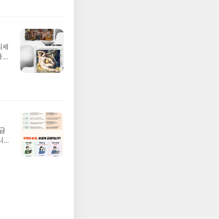
 업
 :
 확인
도로
연락
디세
누락
나간
(포
풀
정에
 모험
/육
발표일
실
요!
 이
월급
 ▶
니
발송됩
20년
 ▶
문을
기간
I가
어클
5명
 ▶
 서
 ※