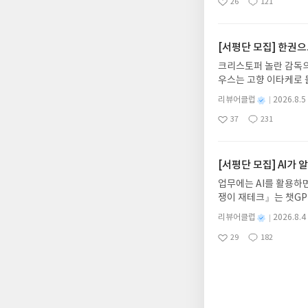
26
121
6.08.03 ~ 2026.
태로 충분히 살수 있다
좋
댓
작
성
아
글
성
데이트 : 신청 전 상품
일
요
일
기대평 댓글을 작성해주
해주세요!- '사락' 개
[서평단 모집] 한권
개설하지 않으셔도 됩니
크리스토퍼 놀란 감독의
처 (클릭 시 수정 가
우스는 고향 이타케로 
될 수 있습니다(재발송 
다. 그리스 철학 전공
스트가 아닌 '리뷰'로 
별
리뷰어클럽
2026.8.5
어내, 고전이 낯선 독자
명
작
서 제외될 수 있습니다
37
231
의 대서사시가 가장 읽
좋
댓
작
성
아
글
성
혜원 역출판사이화북스 예스
일
요
일
자 : 2026.08.13
주소/연락처를 업데이트 
[서평단 모집] AI가
먼저 작성한 리뷰를 올려
업무에는 AI를 활용하면
글의 댓글로 신청해주세
쟁이 재테크』는 챗GP
도서/상품 발송- 도서
다. 재무 진단부터 주식
니다.- 주소/연락처에
별
리뷰어클럽
2026.8.4
차 재무 전문가의 맞춤
명
작
리뷰 작성- 도서/상품을
29
182
던지는 사람이 돈을 법
좋
댓
작
성
내 미작성, 불성실한 리
아
글
성
알아서 굴려주는 월급쟁
일
럽은 개인의 감상이 포
요
일
신청기간 : 2026.08.0
주소/연락처 업데이트 :
평단 신청 방법 : 기