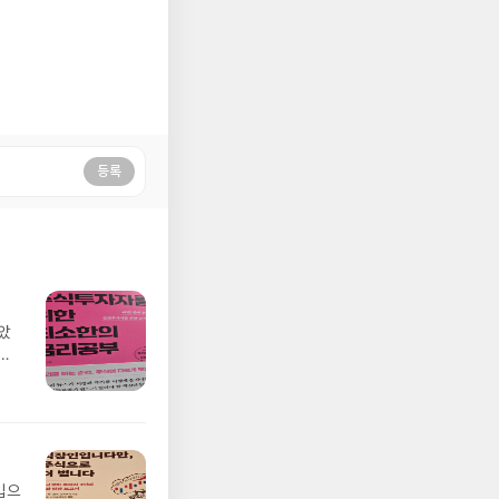
등록
았
비
흐름
 이
변하
격에
때문
제도
입으