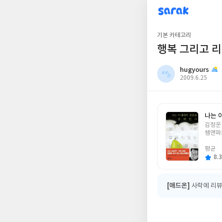
sarak
hugyours
기본 카테고리
행복 그리고 
hugyours
작
2009.6.25
성
일
나는 
글
김정운
쓴
쌤앤파
이
평균
8.3
[애드온]
사락에 리뷰