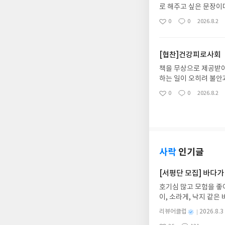
(Fed)의 향후 금리 
로 해주고 싶은 문장이
성장주의 적정 PER에
초심자의 행운이 다 날
0
0
2026.8.2
좋
댓
작
며, 실질금리는 현금을
지고 있는 동안은 그러
아
글
성
해해야 할 내용이다. 
있는 주식계좌를 볼 때
요
일
율까지 함께 확인해야 기
이 기우는거지?책은 세
[협찬]건강피로사회
방식도 나름 새로웠다.
을 공부하고 기록한 주
도움이 될 만한 책
를 살펴보며, 퇴근 후
책을 무상으로 제공받아
된 판단까지도 그대로 
하는 일이 오히려 불안
하기 어려운 꾸준함좋은
준과 숫자를 향해 자신
0
0
2026.8.2
좋
댓
작
습관을 만들어 가는 과
나 팍팍해지는가?우리는
아
글
성
시간 쌓여 만들어진다는
었는지도 모른다얼마 전
요
일
나는 특성은 부족한 환
보는 계기가 되기도 했
투자 원칙을 만들어 가
고나할까.오랜 시간 다
.월급만으로는 자산을 
사람들은 몸을 억누르기
중요한 것은 조급함이 
하면 쉬며, 몸을 적이
사락
인기글
다
만들기 보다 몸과 평화
채찍질하고 있는 사람이
[서평단 모집] 바다가
년의경 험으로 판단하지
호기심 많고 모험을 좋
보를 버리는 것이다우리
이, 소라게, 낙지 같
를 쇼펜하우어가, 남의
데, 과연 바다에 무슨
다. 몸과 마음이 하나
별
리뷰어클럽
2026.8.3
보세요!바다가 사라졌다
의 힘을 노자가 일러주었
명
작