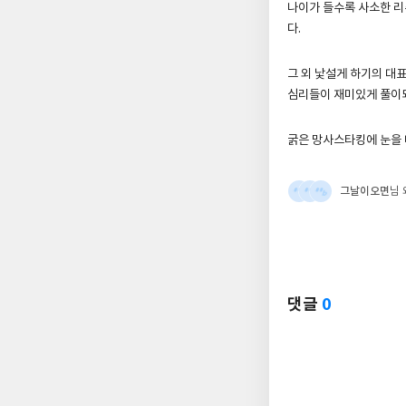
나이가 들수록 사소한 리
다.
그 외 낯설게 하기의 대
심리들이 재미있게 풀이
굵은 망사스타킹에 눈을 
그날이오면
님
댓글
0