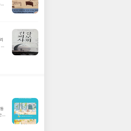
 되어
주식
호이
가
이
하고
배
시장
가는
장
 큰
뉴스
잘못
관리
천
 기
투자
 얼마
랜
있
나타
아
의
다
수.
가는
보다
피곤
본
몸
없이
몇십
 정
망둥
구조
는
말했
져
않음
02
상