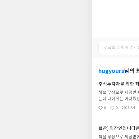
hugyours
님의 
주식투자자를 위한 
책을 무상으로 제공받
는데 나에게는 어려웠던
와 투자, 미래 가치 
0
0
2026.8.4
좋
댓
작
을 읽을 수 있다. 따라
아
글
성
를 어떻게 해석하고 있
요
일
면 예금과 대출, 채권금
협찬] 직장인입니다만
도 영향을 미친다. 또
에, 시장금리는 기준금
책을 무상으로 제공받아