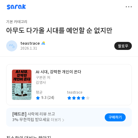
sarak
teastrace
저
기본 카테고리
장
아무도 다가올 시대를 예언할 순 없지만
teastrace
팔로우
작
2026.1.31
성
일
AI 시대, 강력한 개인이 온다
글
구본권 저
쓴
김영사
이
평균
teastrace
9.3 (24)
[애드온]
사락에 리뷰 쓰고
구매하기
3% 무한적립 받으세요
더보기