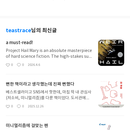
teastrace
님의 최신글
a must-read!
Project Hail Mary is an absolute masterpiece
of hard science fiction. The high-stakes surv
ival plot is perfectly balanced with witty hu
0
0
2026.4.6
좋
댓
작
mor and a deeply moving friendship that tra
아
글
성
nscends language and biology. It’s a brillian
요
일
t, heart-pounding celebration of scientific i
뻔한 책이라고 생각했는데 진짜 뻔했다
ngenuity and the universal spirit of coopera
tion. A must-read for everyone!
베스트셀러이고 SNS에서 핫한데, 마침 딱 내 관심사
(저소비, 미니멀리즘)를 다룬 책이었다. 도서관에서
보려고 했더니 대출예약이 밀려있길래 그냥 내돈내
0
0
2025.12.26
좋
댓
작
산해서 봤다. 소재도 그렇고, 일본인 유튜버가 쓴 책
아
글
성
이라 깊이도 얕을 게 뻔해서(이런 선입견을 만든 숱
요
일
한 독서 실패의 역사가 있다...) 안 사려고 했는데, 이
미니멀리즘에 걸맞는 펜
쯤 되니 오기가 생겨서 안 볼 수가 없었다. 여기서부