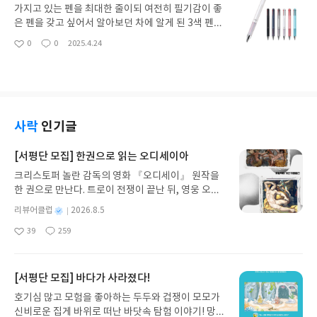
터 저소비 실패.책은 딱 예상 범위 안에 있었다. 돈을
가지고 있는 펜을 최대한 줄이되 여전히 필기감이 좋
쓰지 않는 생활이 가져다 주는 해방감, 그것이 불러오
은 펜을 갖고 싶어서 알아보던 차에 알게 된 3색 펜입
는 뜻밖의 심리적 안정감과 내 삶을 스스로 통제한다
니다. 리필심 교체해 가면서 쓸 수 있어서 꽤 환경적
0
0
2025.4.24
좋
댓
작
는 데서 오는 효능감과 만족. 소비를 부추기는 자본주
이고 경제적이라는 장점도 있어요. 0.4mm로 글씨
아
글
성
의 사회를 거스르며 사는 삶의 방식이 의외로 한 사람
체가 굵지 않으면서도 필기감이 거칠거나 하지 않고
요
일
의 내면과 일상에 긍정적인 영향을 미친다고 역설하
오히려 기대 이상으로 부드럽게 술술 쓰여서 좋습니
는, 딱 그런 책. 이런저런 생각을 하며 어느덧 이런 방
다.
식이 몸에 밴 나로서는 놀랍지 않은 내용이었지만,
‘별로 거리낄 것 없이 돈을 쓰는’ 생활에 문제의식을
사락
인기글
가질 계기가 없던 사람이라면 기분 좋은 충격을 받을
만한 이야기들이기는 하다.
[서평단 모집] 한권으로 읽는 오디세이아
크리스토퍼 놀란 감독의 영화 『오디세이』 원작을
한 권으로 만난다. 트로이 전쟁이 끝난 뒤, 영웅 오디
세우스는 고향 이타케로 돌아가기 위해 키클롭스, 마
별
리뷰어클럽
2026.8.5
녀 키르케, 세이렌의 노래, 포세이돈의 분노를 헤쳐
명
작
39
259
나간다. 그리스 철학 전공자인 옮긴이가 호메로스의
좋
댓
작
성
아
글
성
방대한 24권 서사를 현대적이고 자연스러운 한국어
일
요
일
로 풀어내, 고전이 낯선 독자도 이야기의 흐름을 놓치
지 않고 끝까지 읽을 수 있다. 3천 년을 이어 온 귀향
[서평단 모집] 바다가 사라졌다!
과 모험의 대서사시가 가장 읽기 편한 번역으로 새롭
호기심 많고 모험을 좋아하는 두두와 겁쟁이 모모가
게 펼쳐진다.한권으로 읽는 오디세이아글쓴이호메로
신비로운 집게 바위로 떠난 바닷속 탐험 이야기! 망둥