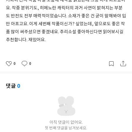
가와이 간지 작품 이걸 포함해 세작품 읽었는데 그중 이게 최고였어
요. 작중 분위기도, 히메노란 캐릭터의 과거 사연이 밝혀지는 부분
도 반전도 전부 매력적이었습니다. 소재가 좋은 건 굳이 말해봐야 입
만 아프고요. 이게 세번째 작품이신가? 싶었는데, 앞으로도 좋은 작
품 많이 써주셨으면 좋겠네요. 추리소설 좋아하신다면 읽어보시길
추천합니다. 재밌어요.
0
0
좋
댓
작
아
글
성
요
일
댓글
0
아직 댓글이 없어요.
첫 번째 댓글을 남겨보세요.