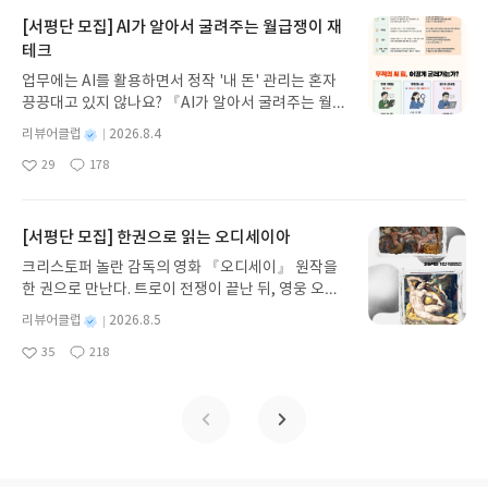
보세요!바다가 사라졌다!글쓴이서휘 글출판사풀
빛 예스24 바로가기 닫기모집인원 : 20명신청기간 :
[서평단 모집] AI가 알아서 굴려주는 월급쟁이 재
2026.08.03 ~ 2026.08.07발표일자 : 2026.08.13리
테크
뷰 작성기한 : 도서/상품 받고 2주 이내 ▶ 주소/연락
업무에는 AI를 활용하면서 정작 '내 돈' 관리는 혼자
처 업데이트 : 신청 전 상품 받으실 주소/연락처를 업
끙끙대고 있지 않나요? 『AI가 알아서 굴려주는 월급
데이트 해주세요! (선정 후 수정 불가)▶ 서평단 신청
쟁이 재테크』는 챗GPT·클로드·제미나이·퍼플렉시
방법 : 기대평 댓글을 작성해주세요! 먼저 작성한 리
별
리뷰어클럽
2026.8.4
티를 나만의 재테크 팀으로 만드는 실전 가이드입니
뷰를 올려주시면 당첨확률이 올라갑니다!! ※ 신청
명
작
29
178
다. 재무 진단부터 주식 투자, 부동산, 절세, 자산 관
좋
댓
작
성
전, 꼭 확인해주세요!- '사락' 개설 후, 이 글의 댓글로
아
글
성
리 자동화 루틴까지, 코딩 없이도 프롬프트 하나로 2
일
신청해주세요.- 기존 YES블로그는 '사락'으로 개편
요
일
0년 차 재무 전문가의 맞춤 조언을 받을 수 있습니다.
되어 별도로 개설하지 않으셔도 됩니다. ▶ 도서/상
좋은 정보를 찾는 시대는 끝났습니다. 이제는 좋은 질
[서평단 모집] 한권으로 읽는 오디세이아
품 발송- 도서/상품은 최근 배송지가 아닌 회원정보
문을 던지는 사람이 돈을 법니다. 경제적 자유를 앞당
상의 주소/연락처 (클릭 시 수정 가능)로 발송됩니다.
크리스토퍼 놀란 감독의 영화 『오디세이』 원작을
기고 싶은 월급쟁이라면, 이 책이 바로 그 시작입니
- 주소/연락처에 문제가 있을 시 선정에서 제외되거
한 권으로 만난다. 트로이 전쟁이 끝난 뒤, 영웅 오디
다.AI가 알아서 굴려주는 월급쟁이 재테크글쓴이김
나 배송에서 누락될 수 있습니다(재발송 불가). ▶ 리
세우스는 고향 이타케로 돌아가기 위해 키클롭스, 마
태형 저출판사한빛미디어 예스24 바로가기 닫기모
별
리뷰어클럽
2026.8.5
뷰 작성- 도서/상품을 받고 2주 이내 리뷰를 작성해
녀 키르케, 세이렌의 노래, 포세이돈의 분노를 헤쳐
명
작
집인원 : 5명신청기간 : 2026.08.04 ~ 2026.08.08발
주셔야 합니다. (포스트가 아닌 '리뷰'로 작성)- 기간
35
218
나간다. 그리스 철학 전공자인 옮긴이가 호메로스의
좋
댓
작
성
표일자 : 2026.08.13리뷰 작성기한 : 도서/상품 받고
내 미작성, 불성실한 리뷰, 도서/상품과 무관한 리뷰
아
글
성
방대한 24권 서사를 현대적이고 자연스러운 한국어
일
2주 이내 ▶ 주소/연락처 업데이트 : 신청 전 상품 받
요
일
작성 시 이후 선정에서 제외될 수 있습니다.- 리뷰어
로 풀어내, 고전이 낯선 독자도 이야기의 흐름을 놓치
으실 주소/연락처를 업데이트 해주세요! (선정 후 수
클럽은 개인의 감상이 포함된 300자 이상의 리뷰를
지 않고 끝까지 읽을 수 있다. 3천 년을 이어 온 귀향
정 불가)▶ 서평단 신청 방법 : 기대평 댓글을 작성해
권장합니다.
과 모험의 대서사시가 가장 읽기 편한 번역으로 새롭
주세요! 먼저 작성한 리뷰를 올려주시면 당첨확률이
게 펼쳐진다.한권으로 읽는 오디세이아글쓴이호메로
올라갑니다!! ※ 신청 전, 꼭 확인해주세요!- '사락' 개
스 저/육혜원 역출판사이화북스 예스24 바로가기 닫