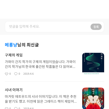
등록
메롱냥
님의 최신글
구제의 게임
가와이 간지 작가의 구제의 게임이었습니다. 가와이
간지 작가님의 한국에 출간된 작품들은 다 읽어보았
는데요. 이 작품은 이전작에 비해 필력은 무르익었다
0
0
2019.4.6
좋
댓
작
는 느낌이지만, 시나리오 구성이나 반전? 추리면에서
아
글
성
는 좀 미흡한 면을 느꼈어요. 필력이 갈고닦아진 만큼
요
일
내용도 무난해져버린 느낌? 개인적으로는 별로 취향
시녀 이야기
이 아니었고, 좀 지루하기도 했네요. 제가 스포츠를
별로 안 좋아해서 그런 걸수도 있지만.
마거릿 애트우드의 시녀 이야기입니다. 이 책은 추천
을 받기도 했고. 이전에 읽은 그레이스 책이 재밌어서
산 거였는데요. 별로 기대하지 않았던 걸 생각하면 대
0
0
2019.4.6