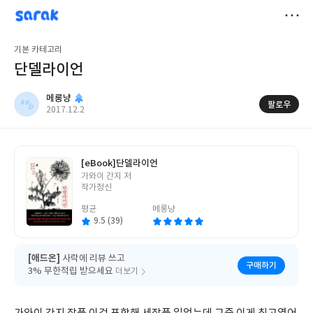
sarak
메롱냥
저
기본 카테고리
장
단델라이언
메롱냥
팔로우
작
2017.12.2
성
일
[eBook]
단델라이언
글
가와이 간지 저
쓴
작가정신
이
평균
메롱냥
9.5 (39)
[애드온]
사락에 리뷰 쓰고
구매하기
3% 무한적립 받으세요
더보기