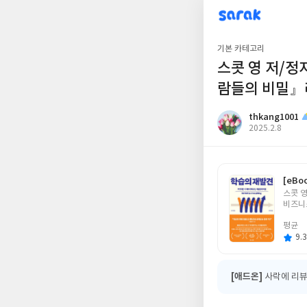
sarak
thkang1001
기본 카테고리
스콧 영 저/정
람들의 비밀』
thkang1001
작
2025.2.8
성
일
[eBo
글
스콧 영
쓴
비즈니
이
평균
9.3
[애드온]
사락에 리뷰