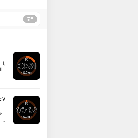
등록
니,
제
 V
던
 때
 때
 조