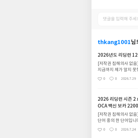
thkang1001
님
2026년도 리딩런 12
[저작권 침해의사 없음]
지금까지 제가 알지 못
모습을 상상하면서 영어
0
0
2026.7.29
좋
댓
작
아
글
성
요
일
2026 리딩런 시즌 2 
OCA 백신 보카 2200
[저작권 침해의사 없음]
단어 중의 한 단어입니
문입니다. 그러나, 영
0
0
2026.7.24
좋
댓
작
문에 매일 끊임없이 해
아
글
성