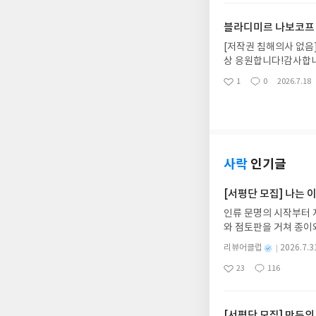
금씩 영어를 공부하려고
요
일
문입니다. 앞으로 좀 
블라디미르 나보코프 저
[저작권 침해의사 없음
상 응원합니다!감사합니
용한 내용의 책이기 때
1
0
2026.7.18
좋
댓
작
나보코프 저자의 『[eB
아
글
성
로 다른 사람의 글 등을
요
일
타 - 세계문학전집 10
니다.이 책 『[eBoo
『[eBook]롤리타 -
리타 - 세계문학전집 1
사락
인기글
주변에서 일어나는 일을 
에 남는 부분입니다.나는
[서평단 모집] 나는
5』를 읽은 후, 느낀 점
인류 문명의 시작부터 
어디서든지간에 항상 행동
와 점토판을 거쳐 종이
k]롤리타 - 세계문학전
는 그림책입니다. 때로
다.'라는 사실 등을 배웠
별
리뷰어클럽
2026.7.3
상에 어떻게 녹아들어 
에 태어난 모든 생명은 
명
작
23
116
하게 합니다.나는 이
될 것인지를 생각하고, 
좋
댓
작
성
아
글
성
집인원 : 10명신청기간 : 
k]롤리타 - 세계문학전
일
요
일
2주 이내 ▶ 주소/연락
ook]롤리타 - 세계
불가)▶ 서평단 신청 
[서평단 모집] 만두의
원합니다!감사합니다!저자 