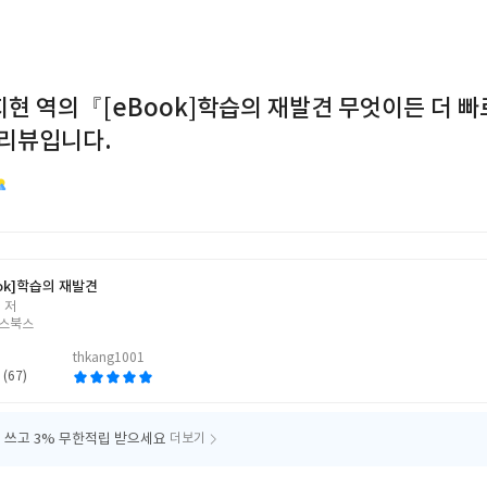
지현 역의『[eBook]학습의 재발견 무엇이든 더 빠
리뷰입니다.
ok]
학습의 재발견
 저
스북스
thkang1001
 (67)
 쓰고
3% 무한적립 받으세요
더보기