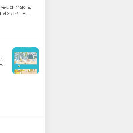
그는
다.
었습니다. 윤식이 작
 아
 상
게 상상만으로도 더
에서
의
 풍덩 빠진 차가운
뷰를
라는
 날 (찜통더위 에디
관한
으로
.08.04발표일자 :
리뷰
학
 주소/연락처를 업데
20
리뷰를 올려주시면 당
러시
존 YES블로그는 '사
미국
아닌 회원정보상의 주
망둥
그
송에서 누락될 수 있
는
이트
 아닌 '리뷰'로 작
져
19
다.- 리뷰어클럽은
02
> Y
 업
진준1
 :
공했
 확인
여인
도로
연락
『롤
누락
21?
(포
정에