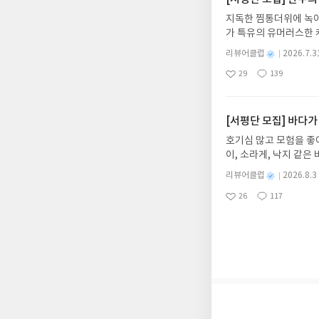
갑니다!! ※ 신청 전, 
Набоков)1899년
지독한 찜통더위에 녹아
'사락'으로 개편되어 
어린 시절부터 나비 채
가 특유의 유머러스한 
닌 회원정보상의 주소/
속받았지만 1919년 
위가 싹 가시는 통쾌한
제외되거나 배송에서 누락
별
리뷰어클럽
2026.7.3
트리니티 칼리지에서 불
냉면 물결 속에서 짜릿
명
작
작성해주셔야 합니다. (
필명으로 글을 쓰기 시
29
139
션)글쓴이윤식이 저출판사소
좋
댓
작
성
리뷰 작성 시 이후 선
건너가 시인, 소설가,
아
글
성
2026.08.06리뷰 작
일
를 권장합니다.
을 가르치다가 1955
요
일
이트 해주세요! (선정 
세기의 가장 위대한 작
첨확률이 올라갑니다!! ※
[서평단 모집] 바다가
아어로 옮겼고, 또한 
락'으로 개편되어 별도
호기심 많고 모험을 좋
작가 중 가장 연구가 활
소/연락처 (클릭 시 수
이, 소라게, 낙지 같
외 수없이 많은 학위 논
습니다(재발송 불가). 
데, 과연 바다에 무슨
의 진짜 인생』『롤리타
성)- 기간내 미작성, 
별
리뷰어클럽
2026.8.3
보세요!바다가 사라졌다
77년 스위스에서 사망하
명
작
개인의 감상이 포함된 
26
117
6.08.03 ~ 2026.
ES24https://www
좋
댓
작
성
아
글
성
데이트 : 신청 전 상품
964년에 태어났습니다
일
요
일
기대평 댓글을 작성해주
습니다. 현재 전문 번
해주세요!- '사락' 개
들』, 『도둑신부』, 
개설하지 않으셔도 됩니
기』, 『총, 균, 쇠
처 (클릭 시 수정 가
리타』 등이 있습니다.역자 
될 수 있습니다(재발송 
OneCommentYn=Y
스트가 아닌 '리뷰'로 
서 제외될 수 있습니다