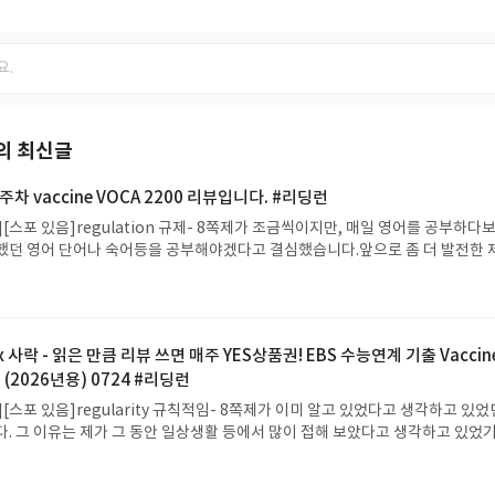
의 최신글
주차 vaccine VOCA 2200 리뷰입니다. #리딩런
[스포 있음]regulation 규제- 8쪽제가 조금씩이지만, 매일 영어를 공부하다보
했던 영어 단어나 숙어등을 공부해야겠다고 결심했습니다.앞으로 좀 더 발전한 
 등을 공부하다보니, 즐거운 마음으로 공부를 할 수 있게 되었습니다.#리딩런
x 사락 - 읽은 만큼 리뷰 쓰면 매주 YES상품권! EBS 수능연계 기출 Vaccine
 (2026년용) 0724 #리딩런
[스포 있음]regularity 규칙적임- 8쪽제가 이미 알고 있었다고 생각하고 있었
다. 그 이유는 제가 그 동안 일상생활 등에서 많이 접해 보았다고 생각하고 있었기
어는 하루라도 영어를 공부하지 않으면, 그 전에 공부했던 것들을 모두 잊어버리기
야 함을 이제야 조금이라고 깨닫게 되었습니다. 그래서 저는 이제부터라도 매일