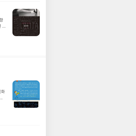
 때
.항
 유
미르
절대
롤리
 등입
책
]롤
의
기억
0
언제,
벽화
oo
가
합니
 일
 세상
발견
기억
기모
oo
 받고
eB
수정
 응
올라
ич