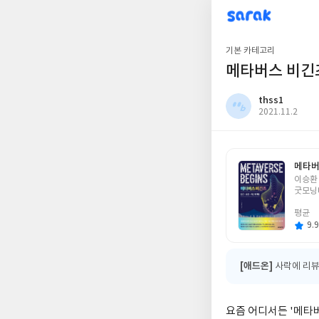
sarak
thss1
기본 카테고리
메타버스 비긴
thss1
작
2021.11.2
성
일
메타버
글
이승환
쓴
굿모닝
이
평균
9.9
[애드온]
사락에 리뷰
요즘 어디서든 '메타