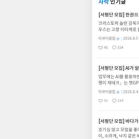
사락
인기글
[서평단 모집] 한권
크리스토퍼 놀란 감독의
우스는 고향 이타케로 
다. 그리스 철학 전공
별
리뷰어클럽
2026.8.5
어내, 고전이 낯선 독자
명
작
45
324
의 대서사시가 가장 읽
좋
댓
작
성
아
글
성
혜원 역출판사이화북스 예스
일
요
일
자 : 2026.08.13
주소/연락처를 업데이트 
[서평단 모집] AI가
먼저 작성한 리뷰를 올려
업무에는 AI를 활용하면
글의 댓글로 신청해주세
쟁이 재테크』는 챗GP
도서/상품 발송- 도서
다. 재무 진단부터 주식
니다.- 주소/연락처에
별
리뷰어클럽
2026.8.4
차 재무 전문가의 맞춤
명
작
리뷰 작성- 도서/상품을
31
219
던지는 사람이 돈을 법
좋
댓
작
성
내 미작성, 불성실한 리
아
글
성
알아서 굴려주는 월급쟁
일
럽은 개인의 감상이 포
요
일
신청기간 : 2026.08.0
주소/연락처 업데이트 :
[서평단 모집] 바다가
평단 신청 방법 : 기
호기심 많고 모험을 좋
신청 전, 꼭 확인해주세요
이, 소라게, 낙지 같
개편되어 별도로 개설하