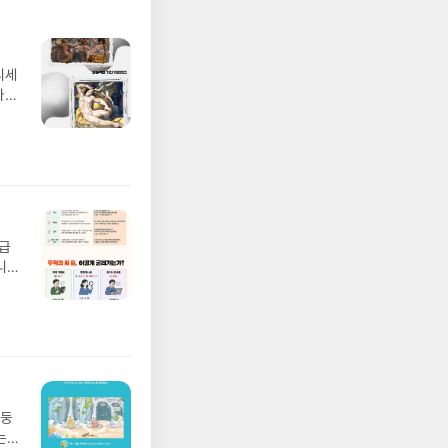
디세
나간
풀
 모험
/육
발표일
실
요!
 이
월급
 ▶
니
발송됩
20년
 ▶
문을
기간
I가
어클
5명
 ▶
 서
 ※
망둥
로
는
정