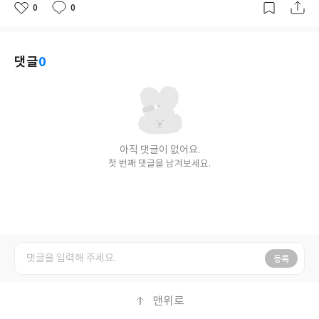
0
0
좋
댓
작
아
글
성
요
일
댓글
0
아직 댓글이 없어요.
첫 번째 댓글을 남겨보세요.
등록
맨위로