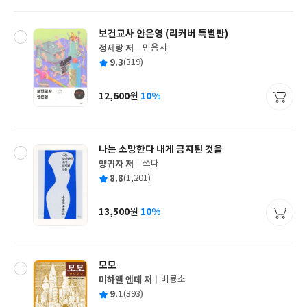
격
보건교사 안은영 (리커버 특별판)
정세랑 저
민음사
글
평
9.3
(319)
쓴
출
균
이
판
사
12,600
10%
원
가
격
나는 소망한다 내게 금지된 것을
양귀자 저
쓰다
글
평
8.8
(1,201)
쓴
출
균
이
판
사
13,500
10%
원
가
격
모모
미하엘 엔데 저
비룡소
글
평
9.1
(393)
쓴
출
균