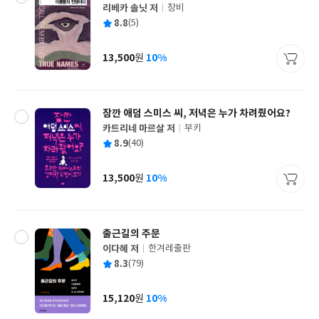
리베카 솔닛 저
창비
글
평
8.8
(5)
쓴
출
균
이
판
사
13,500
10%
원
가
격
잠깐 애덤 스미스 씨, 저녁은 누가 차려줬어요?
카트리네 마르살 저
부키
글
평
8.9
(40)
쓴
출
균
이
판
사
13,500
10%
원
가
격
출근길의 주문
이다혜 저
한겨레출판
글
평
8.3
(79)
쓴
출
균
이
판
사
15,120
10%
원
가