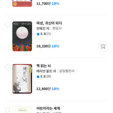
사
11,700
10%
원
가
격
여성, 귀신이 되다
전혜진 저
현암사
글
평
8.9
(15)
쓴
출
균
이
판
사
16,200
10%
원
가
격
책 읽는 뇌
매리언 울프 저
살림출판사
글
평
8.8
(20)
쓴
출
균
이
판
사
12,600
10%
원
가
격
어린이라는 세계