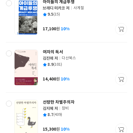
아이들의 계급투쟁
브래디 미카코 저
사계절
글
평
9.5
(15)
쓴
출
균
이
판
사
17,100
10%
원
가
격
여자의 독서
김진애 저
다산북스
글
평
8.9
(101)
쓴
출
균
이
판
사
14,400
10%
원
가
격
선량한 차별주의자
김지혜 저
창비
글
평
8.7
(439)
쓴
출
균
이
판
사
15,300
10%
원
가