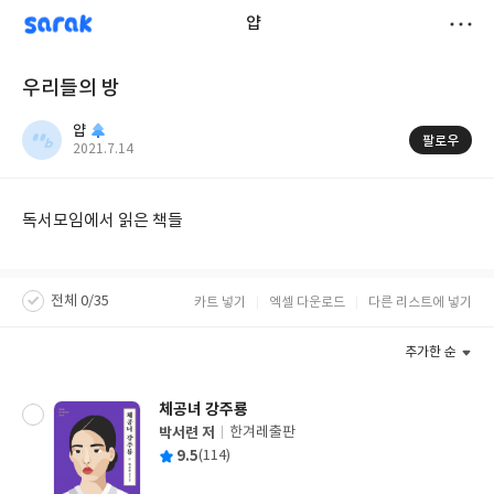
sarak
얍
저
우리들의 방
장
얍
팔로우
작
2021.7.14
성
일
독서모임에서 읽은 책들
전체 0/35
카트 넣기
엑셀 다운로드
다른 리스트에 넣기
추가한 순
체공녀 강주룡
박서련 저
한겨레출판
글
평
9.5
(114)
쓴
출
균
이
판