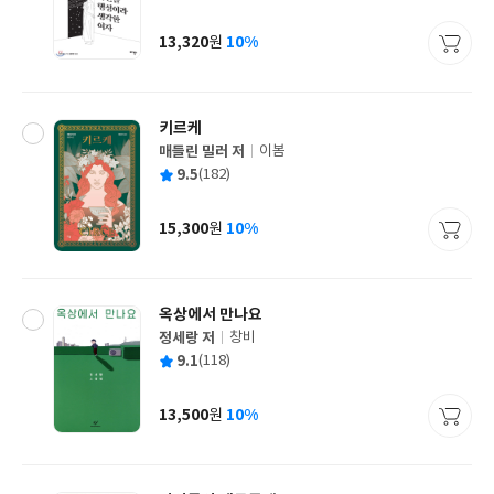
균
이
판
사
13,320
10%
원
가
격
키르케
매들린 밀러 저
이봄
글
평
9.5
(182)
쓴
출
균
이
판
사
15,300
10%
원
가
격
옥상에서 만나요
정세랑 저
창비
글
평
9.1
(118)
쓴
출
균
이
판
사
13,500
10%
원
가
격