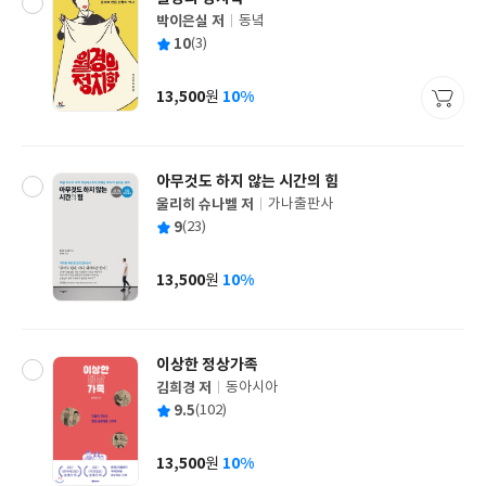
박이은실 저
동녘
글
평
10
(3)
쓴
출
균
이
판
사
13,500
10%
원
가
격
아무것도 하지 않는 시간의 힘
울리히 슈나벨 저
가나출판사
글
평
9
(23)
쓴
출
균
이
판
사
13,500
10%
원
가
격
이상한 정상가족
김희경 저
동아시아
글
평
9.5
(102)
쓴
출
균
이
판
사
13,500
10%
원
가