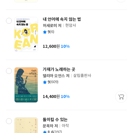
격
내 언어에 속지 않는 법
허새로미 저
현암사
글
평
9
(6)
쓴
출
균
이
판
사
12,600
10%
원
가
격
가재가 노래하는 곳
델리아 오언스 저
살림출판사
글
평
9
(609)
쓴
출
균
이
판
사
14,400
10%
원
가
격
돌이킬 수 있는
문목하 저
아작
글
평
8.6
(397)