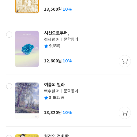
이
판
사
13,500
10%
원
가
격
시선으로부터,
정세랑 저
문학동네
글
평
9
(658)
쓴
출
균
이
판
사
12,600
10%
원
가
격
여름의 빌라
백수린 저
문학동네
글
평
8.6
(159)
쓴
출
균
이
판
사
13,320
10%
원
가
격
월경의 정치학