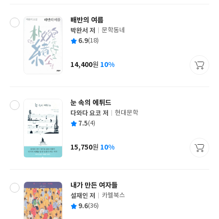
배반의 여름
박완서 저
문학동네
글
평
6.9
(18)
쓴
출
균
이
판
사
14,400
10%
원
가
격
눈 속의 에튀드
다와다 요코 저
현대문학
글
평
7.5
(4)
쓴
출
균
이
판
사
15,750
10%
원
가
격
내가 만든 여자들
설재인 저
카멜북스
글
평
9.6
(36)
쓴
출
균
이
판