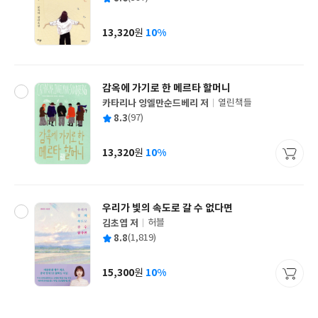
쓴
출
균
이
판
사
13,320
10%
원
가
격
감옥에 가기로 한 메르타 할머니
카타리나 잉엘만순드베리 저
열린책들
글
평
8.3
(97)
쓴
출
균
이
판
사
13,320
10%
원
가
격
우리가 빛의 속도로 갈 수 없다면
김초엽 저
허블
글
평
8.8
(1,819)
쓴
출
균
이
판
사
15,300
10%
원
가
격