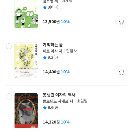
김소영 저
사계절
글
평
9
(614)
쓴
출
균
이
판
사
13,500
10%
원
가
격
기억하는 몸
이토 아사 저
현암사
글
평
9.2
(5)
쓴
출
균
이
판
사
14,400
10%
원
가
격
못생긴 여자의 역사
클로딘느 사게르 저
호밀밭
글
평
9.6
(9)
쓴
출
균
이
판
사
14,220
10%
원
가
격