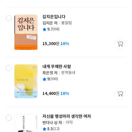
격
김지은입니다
김지은 저
봄알람
글
평
9.7
(68)
쓴
출
균
이
판
사
15,300
10%
원
가
격
내게 무해한 사람
최은영 저
문학동네
글
평
9
(300)
쓴
출
균
이
판
사
14,400
10%
원
가
격
자신을 행성이라 생각한 여자
반다나 싱 저
아작
글
평
8.5
(12)
쓴
출