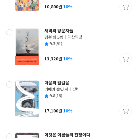
사
10,800
10%
원
가
격
새벽의 방문자들
김현 외 5명
다산책방
글
평
9.3
(91)
쓴
출
균
이
판
사
13,320
10%
원
가
격
마음의 발걸음
리베카 솔닛 저
반비
글
평
9.8
(19)
쓴
출
균
이
판
사
17,100
10%
원
가
격
이것은 이름들의 전쟁이다