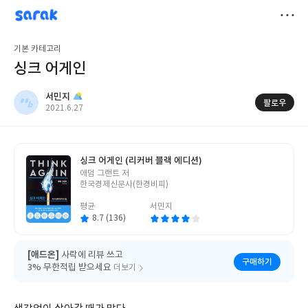
sarak
서민지
저
기본 카테고리
장
싱크 어게인
서민지
팔로우
작
2021.6.27
성
일
싱크 어게인 (리커버 블랙 에디션)
글
애덤 그랜트 저
쓴
한국경제신문사(한경비피)
이
평균
서민지
8.7 (136)
[애드온]
사락에 리뷰 쓰고
구매하기
3% 무한적립 받으세요
더보기