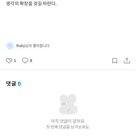
생각의 확장을 갖길 바란다.
Ruby
님이 좋아합니다
1
0
좋
댓
작
아
글
성
요
일
댓글
0
아직 댓글이 없어요.
첫 번째 댓글을 남겨보세요.