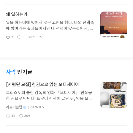
아
글
성
냉정한 사람도 아니었다. 진정으로 젊은이들이 잘 되
요
일
길 바랐고, 그들이 어떤 방향으로 나아가야 할 지 제
왜 일하는가
시해줬다. 난 그 제시가 좋았고 책을 읽게 됐다. 깊은
성찰과 지식에 박수를 보낸다.
일을 하는데에 있어서 많은 고민을 했다. 나의 선택속
에 쌓여가는 결과들이지만 내 선택이 맞는것인지, 결
과들이 나를 만족시키고 있는지 많은 고민을 했다. 본
2
0
2021.6.27
좋
댓
작
인이 하는 일에 큰 기쁨과 보람을 느꼈던 사람들과 달
아
글
성
리 난 그러지 못했다. 그랫 ㅓ왜 일하는가에 대한 깊
요
일
은 고민을 했고 그 고민속에 내가 온전히 세워졌을까
고민했을 때 난 그러지 못했다. 작은 일에 최선을 다
하는 게 그 방법이었다.
사락
인기글
[서평단 모집] 한권으로 읽는 오디세이아
크리스토퍼 놀란 감독의 영화 『오디세이』 원작을
한 권으로 만난다. 트로이 전쟁이 끝난 뒤, 영웅 오디
세우스는 고향 이타케로 돌아가기 위해 키클롭스, 마
별
리뷰어클럽
2026.8.5
녀 키르케, 세이렌의 노래, 포세이돈의 분노를 헤쳐
명
작
43
309
나간다. 그리스 철학 전공자인 옮긴이가 호메로스의
좋
댓
작
성
아
글
성
방대한 24권 서사를 현대적이고 자연스러운 한국어
일
요
일
로 풀어내, 고전이 낯선 독자도 이야기의 흐름을 놓치