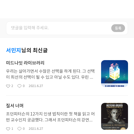
등록
서민지
님의 최신글
미드나잇 라이브러리
우리는 살아가면서 수많은 선택을 하게 된다. 그 선택
이 최선의 선택이 될 수 있고 아닐 수도 있다. 우린 단
지 그 선택에 책임을 다 하며 살아가야 한다. 이 삶이
2
0
2021.6.27
좋
댓
작
더이상 지속하고 싶지 않을 때, 그 선택에서 마법의
아
글
성
도서관을 만나게 된다. 그 순간, 우리의 과거 선택을
요
일
변경한다면 우린 그 삶을 지속시키고 싶을까? 아니면
질서 너머
그 선택이 책임을 다할 최선의 선택이었단걸 알게될
까? 궁금해지는 책이다.
조던피터슨의 12가지 인생 법칙이란 첫 책을 읽고 어
떤 교수인지 궁금했다. 그래서 조던피터슨의 강연을
찾아봤고 그사람이 젊은이들, 기성세대와 토론하는
1
0
2021.6.27
좋
댓
작
영상을 많이 봤다. 그는 형이상학적인 사람도 아니고