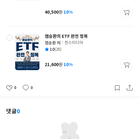
균
이
판
사
40,500
10%
원
가
격
염승환의 ETF 완전 정복
염승환 저
한스미디어
글
평
10
(25)
쓴
출
균
이
판
사
21,600
10%
원
가
격
0
0
좋
댓
작
아
글
성
요
일
댓글
0