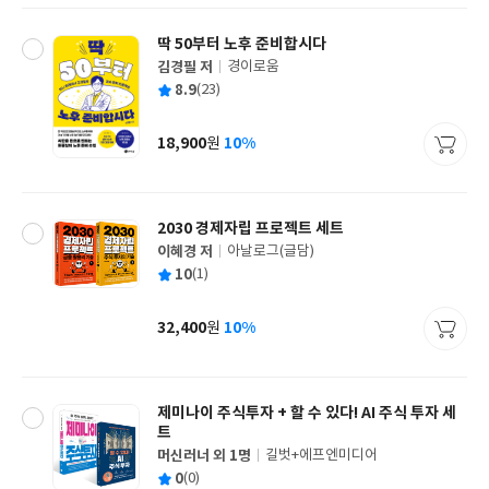
딱 50부터 노후 준비합시다
김경필 저
경이로움
글
평
8.9
(23)
쓴
출
균
이
판
사
18,900
10%
원
가
격
2030 경제자립 프로젝트 세트
이혜경 저
아날로그(글담)
글
평
10
(1)
쓴
출
균
이
판
사
32,400
10%
원
가
격
제미나이 주식투자 + 할 수 있다! AI 주식 투자 세
트
머신러너 외 1명
길벗+에프엔미디어
글
평
0
(0)
쓴
출