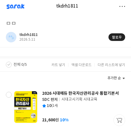
sarak
tkdrh1811
저
ㅁㅁ
장
tkdrh1811
팔로우
작
2026.5.11
성
일
전체 0/5
카트 넣기
엑셀 다운로드
다른 리스트에 넣기
추가한 순
2026 시대에듀 한국자산관리공사 통합기본서
SDC 편저
시대고시기획 시대교육
글
평
10
(14)
쓴
출
균
이
판
사
21,600
10%
원
가
격