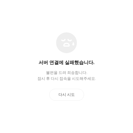
네
트
워
크
오
서버 연결에 실패했습니다.
류
불편을 드려 죄송합니다.
잠시 후 다시 접속을 시도해주세요.
다시 시도