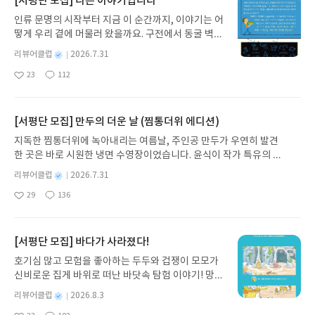
[서평단 모집] 나는 이야기입니다
인류 문명의 시작부터 지금 이 순간까지, 이야기는 어
떻게 우리 곁에 머물러 왔을까요. 구전에서 동굴 벽화
와 점토판을 거쳐 종이와 책으로, 그리고 오늘날 수천
별
리뷰어클럽
2026.7.31
권의 인쇄본으로 이어지는 이야기의 여정을 따라가
명
작
23
112
는 그림책입니다. 때로는 즐거움을, 때로는 위로를,
좋
댓
작
성
아
글
성
때로는 두려움의 대상이 되기도 했던 이야기가 우리
일
요
일
일상에 어떻게 녹아들어 있는지 되짚어보며 이야기
가 지닌 본질적 가치와 이야기를 누리는 기쁨을 다시
[서평단 모집] 만두의 더운 날 (찜통더위 에디션)
발견하게 합니다.나는 이야기입니다글쓴이댄 야카리
지독한 찜통더위에 녹아내리는 여름날, 주인공 만두가 우연히 발견
노 글/유수현 역출판사소원나무 예스24 바로가기 닫
한 곳은 바로 시원한 냉면 수영장이었습니다. 윤식이 작가 특유의 유
기모집인원 : 10명신청기간 : 2026.07.31 ~ 2026.0
머러스한 캐릭터와 밝은 색감으로 그려낸 이 국내 창작 그림책은 무
8.04발표일자 : 2026.08.06리뷰 작성기한 : 도서/상
별
리뷰어클럽
2026.7.31
더위에 지친 독자들에게 상상만으로도 더위가 싹 가시는 통쾌한 탈출
명
작
품 받고 2주 이내 ▶ 주소/연락처 업데이트 : 신청 전
29
136
구를 선사합니다. 소원나무 베스트셀러 시리즈의 세 번째 이야기로,
좋
댓
작
성
상품 받으실 주소/연락처를 업데이트 해주세요! (선
아
글
성
만두가 풍덩 빠진 차가운 냉면 물결 속에서 짜릿한 여름 해방감을 만
일
정 후 수정 불가)▶ 서평단 신청 방법 : 기대평 댓글을
요
일
끽하는 모습이 마음속까지 시원하게 파고듭니다.만두의 더운 날 (찜
작성해주세요! 먼저 작성한 리뷰를 올려주시면 당첨
통더위 에디션)글쓴이윤식이 저출판사소원나무 예스24 바로가기 닫
[서평단 모집] 바다가 사라졌다!
확률이 올라갑니다!! ※ 신청 전, 꼭 확인해주세요!-
기모집인원 : 5명신청기간 : 2026.07.31 ~ 2026.08.04발표일자 : 20
'사락' 개설 후, 이 글의 댓글로 신청해주세요.- 기존
호기심 많고 모험을 좋아하는 두두와 겁쟁이 모모가
26.08.06리뷰 작성기한 : 도서/상품 받고 2주 이내 ▶ 주소/연락처 업
YES블로그는 '사락'으로 개편되어 별도로 개설하지
신비로운 집게 바위로 떠난 바닷속 탐험 이야기! 망둥
데이트 : 신청 전 상품 받으실 주소/연락처를 업데이트 해주세요! (선
않으셔도 됩니다. ▶ 도서/상품 발송- 도서/상품은 최
이, 소라게, 낙지 같은 바다 친구들과 신나게 놀던 중
정 후 수정 불가)▶ 서평단 신청 방법 : 기대평 댓글을 작성해주세요!
별
리뷰어클럽
2026.8.3
근 배송지가 아닌 회원정보상의 주소/연락처 (클릭
갑자기 거대해진 집게 바위의 비밀을 마주하게 되는
명
작
먼저 작성한 리뷰를 올려주시면 당첨확률이 올라갑니다!! ※ 신청 전,