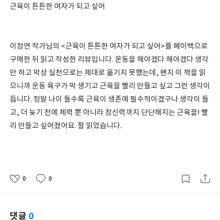
근육이 튼튼한 여자가 되고 싶어
이정연 작가님의 <근육이 튼튼한 여자가 되고 싶어>를 페이백으로
구매한 뒤 읽고 작성한 리뷰입니다. 운동을 해야겠다 해야겠다 생각
만 하고 막상 실천으로는 제대로 옮기지 못했는데, 왠지 이 책을 읽
으니까 운동 욕구가 막 생기고 근육을 빨리 만들고 싶고 그런 생각이
듭니다. 정말 나이 들수록 근육이 생존에 필수적이겠구나 생각이 들
고, 더 늦기 전에 체력 뿐 아니라 정신력까지 단단해지는 근육을! 빨
리 만들고 싶어졌어요. 잘 읽었습니다.
0
0
좋
댓
작
아
글
성
요
일
댓글
0