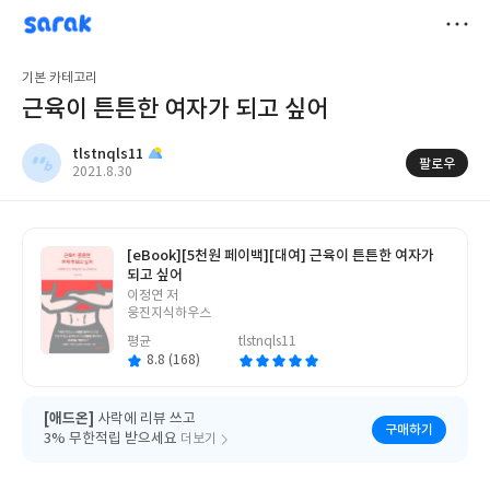
sarak
tlstnqls11
저
기본 카테고리
장
근육이 튼튼한 여자가 되고 싶어
tlstnqls11
팔로우
작
2021.8.30
성
일
[eBook]
[5천원 페이백][대여] 근육이 튼튼한 여자가
되고 싶어
글
이정연 저
쓴
웅진지식하우스
이
평균
tlstnqls11
8.8 (168)
[애드온]
사락에 리뷰 쓰고
구매하기
3% 무한적립 받으세요
더보기