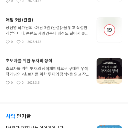
0
0
2025.4.12
좋
댓
작
한 약간도른사랑꾼공을 만나고 싶다면 이 작품을 꼭
아
글
성
읽어봤으면 좋겠습니다. 다음 권도 기대하겠습니다.
요
일
애담 3권 (완결)
장신영 작가님의 <애담 3권 (완결)>을 읽고 작성한
리뷰입니다. 본편도 재밌었는데 외전도 길어서 좋았
습니다. 개인적으로 외전인 애담에서 환생한 이후 얘
0
0
2025.4.12
좋
댓
작
기 나오는 게 너무 좋았습니다. 이들의 그 이후도 상
아
글
성
상해볼 여지가 있어서 좋았고 외전이 더 나왔으면 좋
요
일
겠습니다!
초보자를 위한 투자의 정석
초보자를 위한 투자의 정석페이백으로 구매한 우석
작가님의 <초보자를 위한 투자의 정석>을 읽고 작성
한 리뷰입니다. 아무래도 요즘 근로소득만으로는 부
0
0
2025.3.6
좋
댓
작
족하다는 생각이 들어서 투자 공부를 하고 있습니다.
아
글
성
유튜브나 블로그로만 공부하다가 페이백 이벤트라는
요
일
좋은 기회로 책을 구매해서 읽었는데 많은 도움이 되
었습니다.
사락
인기글