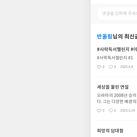
반올림
님의 최신
#사락독서챌린지 #
#사락독서챌린지 #1
0
0
2025.6.8
좋
댓
작
아
글
성
요
일
세상을 울린 연설
오바마의 2008년 승
다. 그는 다양한 배경의
퍼의 삶을 통해 미국이 
0
0
2025.5.29
좋
댓
작
시지는 단순한 구호가 
아
글
성
요
일
희망의 담대함