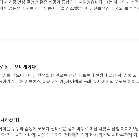
설에서 가장 인상 깊었던 점은 희망과 통합의 메시지였습니다. 그는 자신의 개인적
 아닌 공통의 가치로 하나 되는 미국을 강조했습니다. “진보적인 미국도, 보수적
, 정치적 차이를 넘어 함께할 수 있다는 믿음을 전했고, 이는 진정한 리더는 사람
기를 준다는 걸 다시 느끼게 했습니다.
으로 읽는 오디세이아
 영화 『오디세이』 원작을 한 권으로 만난다. 트로이 전쟁이 끝난 뒤, 영웅 오
돌아가기 위해 키클롭스, 마녀 키르케, 세이렌의 노래, 포세이돈의 분노를 헤쳐 
자인 옮긴이가 호메로스의 방대한 24권 서사를 현대적이고 자연스러운 한국어로 
도 이야기의 흐름을 놓치지 않고 끝까지 읽을 수 있다. 3천 년을 이어 온 귀향과
기 편한 번역으로 새롭게 펼쳐진다.한권으로 읽는 오디세이아글쓴이호메로스 저
24 바로가기 닫기모집인원 : 5명신청기간 : 2026.08.05 ~ 2026.08.09
리뷰 작성기한 : 도서/상품 받고 2주 이내 ▶ 주소/연락처 업데이트 : 신청 전 상품 받으
해주세요! (선정 후 수정 불가)▶ 서평단 신청 방법 : 기대평 댓글을 작성해주세
 사라졌다!
주시면 당첨확률이 올라갑니다!! ※ 신청 전, 꼭 확인해주세요!- '사락' 개설 후,
아하는 두두와 겁쟁이 모모가 신비로운 집게 바위로 떠난 바닷속 탐험 이야기! 
요.- 기존 YES블로그는 '사락'으로 개편되어 별도로 개설하지 않으셔도 됩니다.
은 바다 친구들과 신나게 놀던 중 갑자기 거대해진 집게 바위의 비밀을 마주하게 되
/상품은 최근 배송지가 아닌 회원정보상의 주소/연락처 (클릭 시 수정 가능)로 