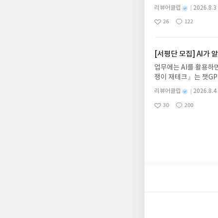
데, 과연 바다에 무슨
니다.- 주소/연락처에
별
리뷰어클럽
2026.8.3
보세요!바다가 사라졌다
명
작
리뷰 작성- 도서/상품을
26
122
6.08.03 ~ 2026.
좋
댓
작
성
내 미작성, 불성실한 리
아
글
성
데이트 : 신청 전 상품
일
럽은 개인의 감상이 포
요
일
기대평 댓글을 작성해주
해주세요!- '사락' 개
[서평단 모집] AI가
개설하지 않으셔도 됩니
업무에는 AI를 활용하면
처 (클릭 시 수정 가
쟁이 재테크』는 챗GP
될 수 있습니다(재발송 
다. 재무 진단부터 주식
스트가 아닌 '리뷰'로 
별
리뷰어클럽
2026.8.4
차 재무 전문가의 맞춤
명
작
서 제외될 수 있습니다
30
200
던지는 사람이 돈을 법
좋
댓
작
성
아
글
성
알아서 굴려주는 월급쟁
일
요
일
신청기간 : 2026.08.0
주소/연락처 업데이트 :
평단 신청 방법 : 기
신청 전, 꼭 확인해주세요
개편되어 별도로 개설하
보상의 주소/연락처 (
나 배송에서 누락될 수 
셔야 합니다. (포스트가
시 이후 선정에서 제외
니다.