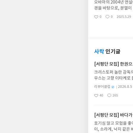
오바마의 2004년 연
경을 바탕으로, 분열이
미국도 없다”는 말처럼
0
0
2025.5.29
좋
댓
작
에게 행동할 이유와 용
아
글
성
요
일
사락
인기글
[서평단 모집] 한권
크리스토퍼 놀란 감독의
우스는 고향 이타케로 
다. 그리스 철학 전공
별
리뷰어클럽
2026.8.5
어내, 고전이 낯선 독자
명
작
40
265
의 대서사시가 가장 읽
좋
댓
작
성
아
글
성
혜원 역출판사이화북스 예스
일
요
일
자 : 2026.08.13
주소/연락처를 업데이트 
[서평단 모집] 바다가
먼저 작성한 리뷰를 올려
호기심 많고 모험을 좋
글의 댓글로 신청해주세
이, 소라게, 낙지 같
도서/상품 발송- 도서