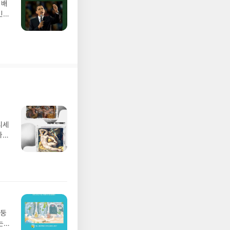
 배
인
들
디세
나간
풀
 모험
/육
발표일
실
요!
 이
망둥
 ▶
는
발송됩