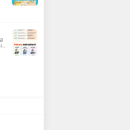
져
 ▶
02
기간
 업
어클
 :
 확인
도로
연락
월급
누락
니
(포
20년
정에
문을
I가
5명
 ▶
 서
 ※
로
정
되거
해주
 작성
장합