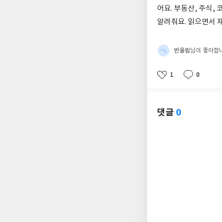
어요. 부동산, 주식,
알려줘요. 읽으면서 
반올림
님이 좋아합
1
0
좋
댓
작
아
글
성
요
일
댓글
0