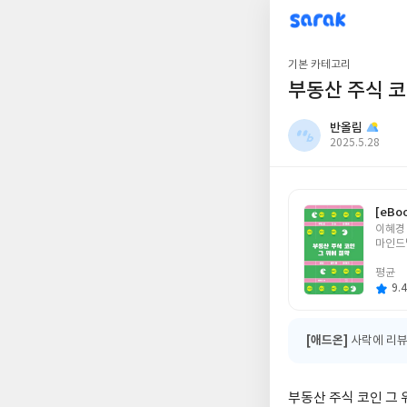
sarak
반올림
기본 카테고리
부동산 주식 코
반올림
작
2025.5.28
성
일
[eBo
글
이혜경
쓴
마인드
이
평균
9.4
[애드온]
사락에 리뷰
부동산 주식 코인 그