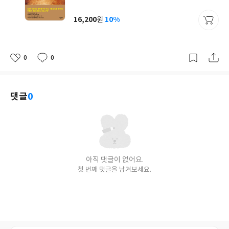
균
이
판
사
16,200
10%
원
가
격
0
0
좋
댓
작
아
글
성
요
일
댓글
0
아직 댓글이 없어요.
첫 번째 댓글을 남겨보세요.