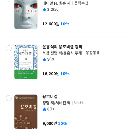
대니얼 H. 윌슨 저
문학수첩
글
평
8.2
(20)
쓴
출
균
이
판
사
12,600
10%
원
가
격
윤홍식의 용호비결 강의
북창 정렴 저/윤홍식 주해
봉황동래
글
평
9
(2)
쓴
출
균
이
판
사
16,200
10%
원
가
격
용호비결
정렴 저/서해진 역
바나리
글
평
8
(1)
쓴
출
균
이
판
사
9,000
10%
원
가