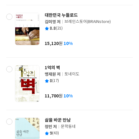
격
대한민국 누들로드
김미영 저
브레인스토어(BRAINstore)
글
평
8.8
(21)
쓴
출
균
이
판
사
15,120
10%
원
가
격
1억의 벽
맹재원 저
토네이도
글
평
8
(17)
쓴
출
균
이
판
사
11,700
10%
원
가
격
삶을 바꾼 만남
정민 저
문학동네
글
평
9
(43)
쓴
출
균