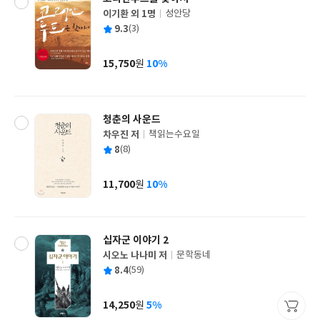
이기환 외 1명
성안당
글
평
9.3
(3)
쓴
출
균
이
판
사
15,750
10%
원
가
격
청춘의 사운드
차우진 저
책읽는수요일
글
평
8
(8)
쓴
출
균
이
판
사
11,700
10%
원
가
격
십자군 이야기 2
시오노 나나미 저
문학동네
글
평
8.4
(59)
쓴
출
균
이
판
사
14,250
5%
원
가