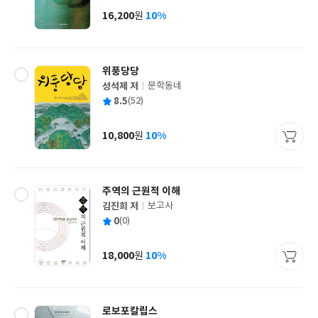
사
16,200
10%
원
가
격
위풍당당
성석제 저
문학동네
글
평
8.5
(52)
쓴
출
균
이
판
사
10,800
10%
원
가
격
주역의 근원적 이해
김진희 저
보고사
글
평
0
(0)
쓴
출
균
이
판
사
18,000
10%
원
가
격
로보포칼립스