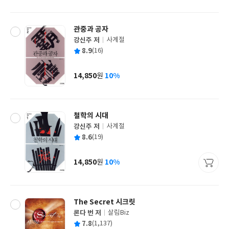
격
관중과 공자
강신주 저
사계절
글
평
8.9
(16)
쓴
출
균
이
판
사
14,850
10%
원
가
격
철학의 시대
강신주 저
사계절
글
평
8.6
(19)
쓴
출
균
이
판
사
14,850
10%
원
가
격
The Secret 시크릿
론다 번 저
살림Biz
글
평
7.8
(1,137)
쓴
출