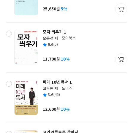
이
판
사
25,650
5%
원
가
격
모자 씌우기 1
오동선 저
모아북스
글
평
9.6
(5)
쓴
출
균
이
판
사
11,700
10%
원
가
격
미래 10년 독서 1
고두현 저
도어즈
글
평
8.6
(45)
쓴
출
균
이
판
사
12,600
10%
원
가
격
코리안루트를 찾아서