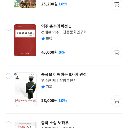
사
25,200
10%
원
가
격
역주 춘추좌씨전 1
정태현 역주
전통문화연구회
글
평
0
(0)
쓴
출
균
이
판
사
45,000
0%
원
가
격
중국을 이해하는 9가지 관점
우수근 저
살림출판사
글
평
7
(2)
쓴
출
균
이
판
사
18,000
10%
원
가
격
중국 소싱 노하우