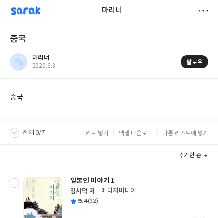
sarak
마리너
저
중국
장
마리너
팔로우
작
2020.6.3
성
일
중국
전체 0/7
카트 넣기
엑셀 다운로드
다른 리스트에 넣기
추가한 순
일본인 이야기 1
김시덕 저
메디치미디어
글
평
9.4
(32)
쓴
출
균
이
판