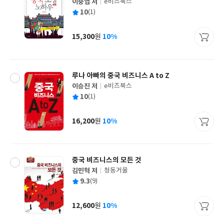
이중엽 저
e비즈북스
글
평
10
(1)
쓴
출
균
이
판
사
15,300
10%
원
가
격
루나 아빠의 중국 비즈니스 A to Z
이승진 저
e비즈북스
글
평
10
(1)
쓴
출
균
이
판
사
16,200
10%
원
가
격
중국 비즈니스의 모든 것
김민혁 저
청동거울
글
평
9.3
(9)
쓴
출
균
이
판
사
12,600
10%
원
가
격