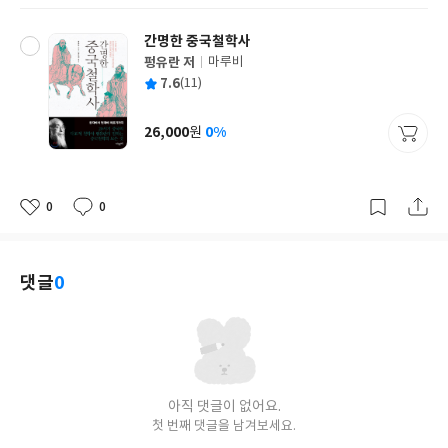
간명한 중국철학사
펑유란 저
마루비
글
평
7.6
(11)
쓴
출
균
이
판
사
26,000
0%
원
가
격
0
0
좋
댓
작
아
글
성
요
일
댓글
0
아직 댓글이 없어요.
첫 번째 댓글을 남겨보세요.